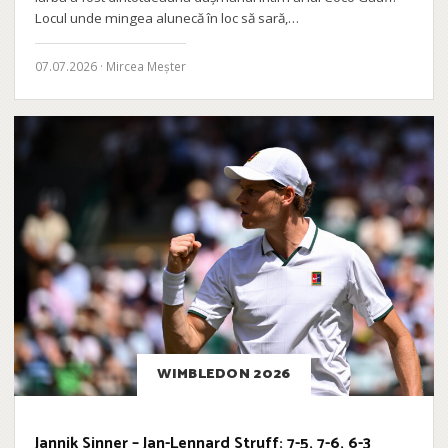
Locul unde mingea alunecă în loc să sară,…
07.07.2026 · Mircea Meșter
WIMBLEDON 2026
Jannik Sinner – Jan-Lennard Struff: 7-5, 7-6, 6-3