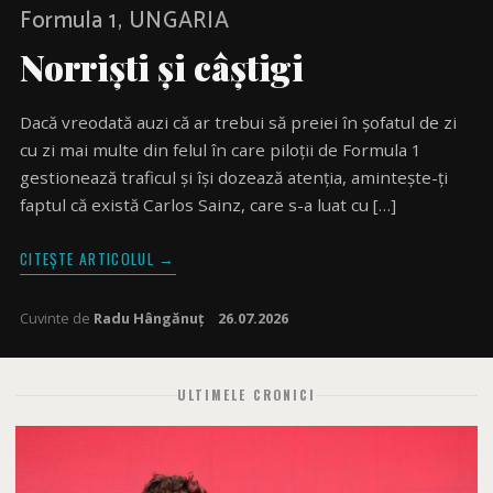
Formula 1, UNGARIA
Norriști și câștigi
Dacă vreodată auzi că ar trebui să preiei în șofatul de zi
cu zi mai multe din felul în care piloții de Formula 1
gestionează traficul și își dozează atenția, amintește-ți
faptul că există Carlos Sainz, care s-a luat cu […]
CITEȘTE ARTICOLUL →
Cuvinte de
Radu Hângănuț
26.07.2026
ULTIMELE CRONICI