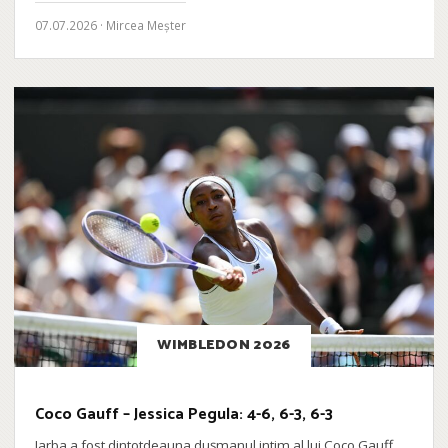
07.07.2026 · Mircea Meșter
WIMBLEDON 2026
Coco Gauff – Jessica Pegula: 4-6, 6-3, 6-3
Iarba a fost dintotdeauna dușmanul intim al lui Coco Gauff.