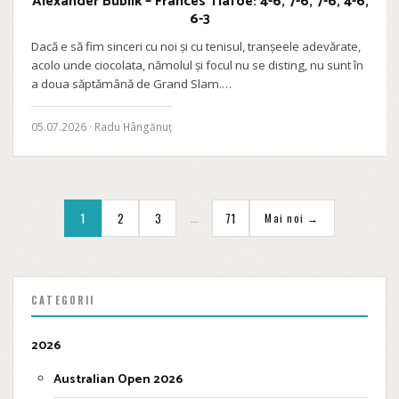
Alexander Bublik – Frances Tiafoe: 4-6, 7-6, 7-6, 4-6,
6-3
Dacă e să fim sinceri cu noi și cu tenisul, tranșeele adevărate,
acolo unde ciocolata, nămolul și focul nu se disting, nu sunt în
a doua săptămână de Grand Slam.…
05.07.2026 · Radu Hângănuț
…
1
2
3
71
Mai noi →
CATEGORII
2026
Australian Open 2026