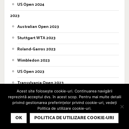
US Open 2024
2023
Australian Open 2023
Stuttgart WTA 2023
Roland-Garros 2023
Wimbledon 2023
US Open 2023
Transylvania Open 2023
Acest site folosește cookie-uri. Continuarea navigării
2022
reprezintă acceptul dvs. în acest scop. Pentru mai multe detalii
privind gestionarea preferințelor privind cookie-uri, vedeți
Australian Open 2022
Politica de utilizare cookie-uri.
SUBSCRIBE
Stuttgart WTA 2022
OK
POLITICA DE UTILIZARE COOKIE-URI
Roland-Garros 2022