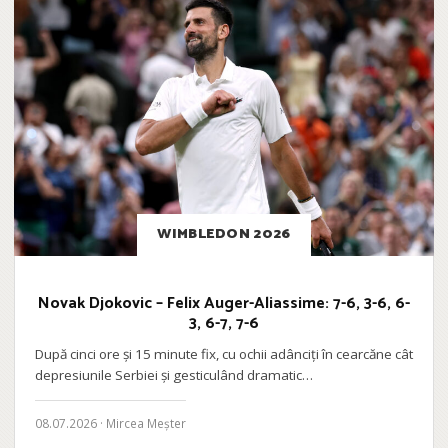
WIMBLEDON 2026
Novak Djokovic – Felix Auger-Aliassime: 7-6, 3-6, 6-
3, 6-7, 7-6
După cinci ore și 15 minute fix, cu ochii adânciți în cearcăne cât
depresiunile Serbiei și gesticulând dramatic…
08.07.2026 · Mircea Meșter