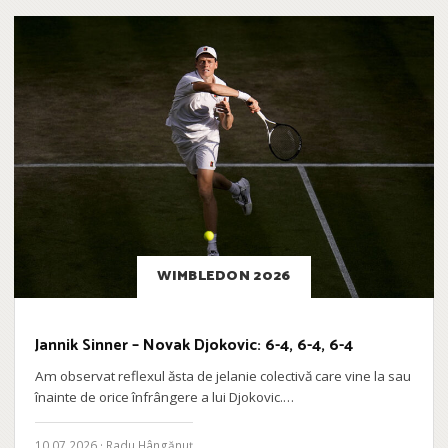
WIMBLEDON 2026
Jannik Sinner – Novak Djokovic: 6-4, 6-4, 6-4
Am observat reflexul ăsta de jelanie colectivă care vine la sau
înainte de orice înfrângere a lui Djokovic.…
10.07.2026 · Radu Hângănuț