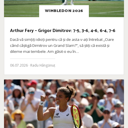
WIMBLEDON 2026
Arthur Fery – Grigor Dimitrov: 7-5, 3-6, 4-6, 6-4, 7-6
Dacă vă simțiți idioți pentru că și de asta v-ați întrebat „Oare
când câștigă Dimitrov un Grand Slam?”, să știți că există și
dileme mai tembele. Am găsit-o eu în…
06.07.2026 · Radu Hângănuț