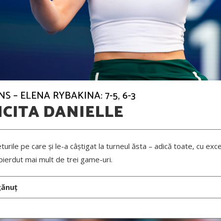
S – ELENA RYBAKINA: 7-5, 6-3
CITA DANIELLE
turile pe care și le-a câștigat la turneul ăsta – adică toate, cu exc
 pierdut mai mult de trei game-uri.
gănuț