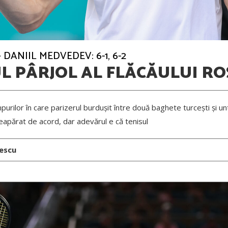
 DANIIL MEDVEDEV: 6-1, 6-2
L PÂRJOL AL FLĂCĂULUI RO
mpurilor în care parizerul burdușit între două baghete turcești și un
eapărat de acord, dar adevărul e că tenisul
nescu