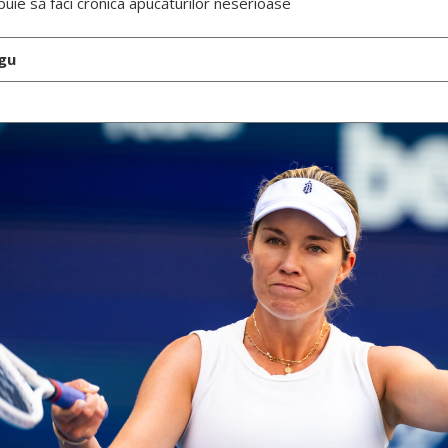
buie să faci cronica apucăturilor neserioase
gu