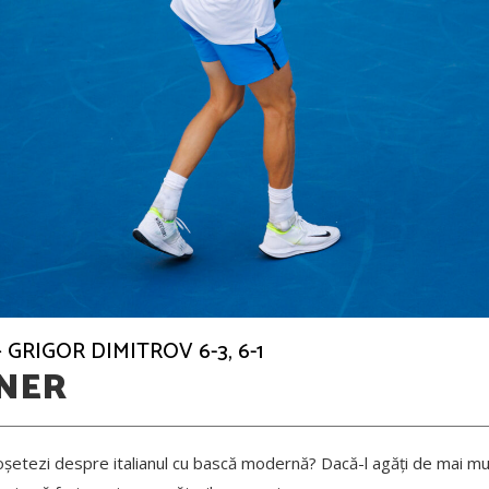
 GRIGOR DIMITROV 6-3, 6-1
NER
oșetezi despre italianul cu bască modernă? Dacă-l agăți de mai mul