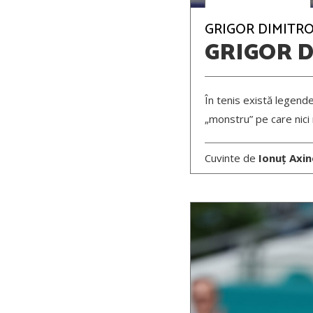
GRIGOR DIMITROV
GRIGOR 
În tenis există legende,
„monstru” pe care nici n
Cuvinte de
Ionuț Axi