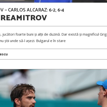
 – CARLOS ALCARAZ: 6-2, 6-4
DREAMITROV
 jucători foarte buni și alții de duzină. Dar există și magnificul Gri
u știi unde să-l așezi. Bulgarul e în stare
nescu