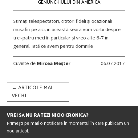
GENUNCHIULUI DIN AMERICA
Stimați telespectatori, cititori fideli și ocazionali
musafiri pe aici, în această seara vom vorbi despre
trei-patru meci în particular și vreo alte 6-7 în
general. Iată ce avem pentru domniile
Cuvinte de
Mircea Meșter
06.07.2017
Post
←
ARTICOLE MAI
navigation
VECHI
VREI SĂ NU RATEZI NICIO CRONICĂ?
Primești pe mail o notificare în momentul în care publicăm un
nou articol.