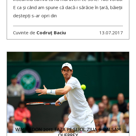
E ca și când am spune că dacă-i sărăcie în țară, băieții
deștepți s-ar opri din
Cuvinte de
Codruț Baciu
13.07.2017
WIMBLEDON 2017, FAZA PE SLICE. ZIUA 9: BALSAM
QUERREY