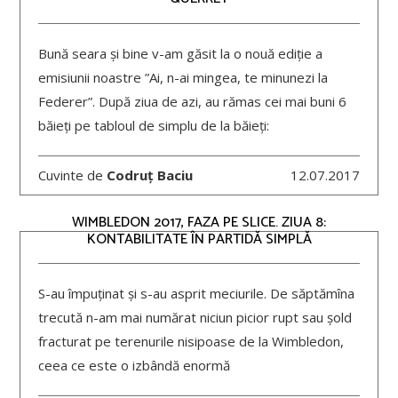
Bună seara și bine v-am găsit la o nouă ediție a
emisiunii noastre ”Ai, n-ai mingea, te minunezi la
Federer”. După ziua de azi, au rămas cei mai buni 6
băieți pe tabloul de simplu de la băieți:
Cuvinte de
Codruț Baciu
12.07.2017
WIMBLEDON 2017, FAZA PE SLICE. ZIUA 8:
KONTABILITATE ÎN PARTIDĂ SIMPLĂ
S-au împuținat și s-au asprit meciurile. De săptămîna
trecută n-am mai numărat niciun picior rupt sau șold
fracturat pe terenurile nisipoase de la Wimbledon,
ceea ce este o izbândă enormă