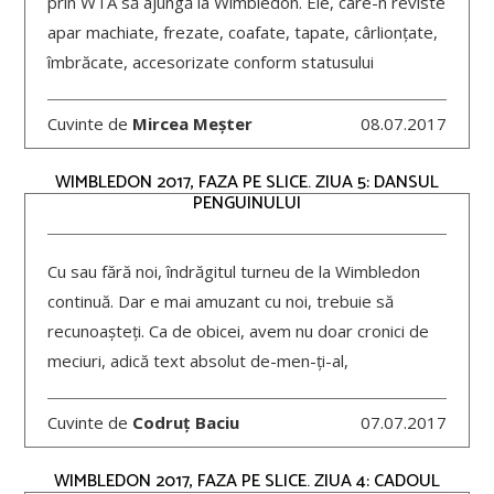
prin WTA să ajungă la Wimbledon. Ele, care-n reviste
apar machiate, frezate, coafate, tapate, cârlionțate,
îmbrăcate, accesorizate conform statusului
Cuvinte de
Mircea Meșter
08.07.2017
WIMBLEDON 2017, FAZA PE SLICE. ZIUA 5: DANSUL
PENGUINULUI
Cu sau fără noi, îndrăgitul turneu de la Wimbledon
continuă. Dar e mai amuzant cu noi, trebuie să
recunoașteți. Ca de obicei, avem nu doar cronici de
meciuri, adică text absolut de-men-ți-al,
Cuvinte de
Codruț Baciu
07.07.2017
WIMBLEDON 2017, FAZA PE SLICE. ZIUA 4: CADOUL