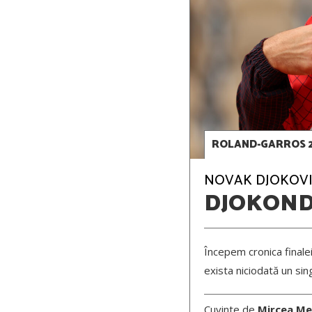
ROLAND-GARROS 
NOVAK DJOKOVIC 
DJOKON
Începem cronica finale
exista niciodată un s
Cuvinte de
Mircea Me