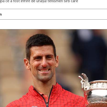
pă ce a fost înfrînt de uriașul tenismen sîrb care
n