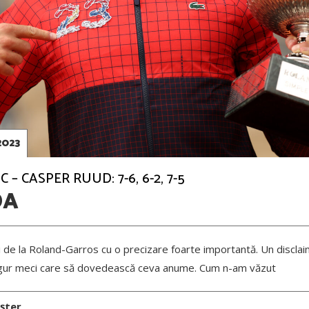
2023
– CASPER RUUD: 7-6, 6-2, 7-5
DA
i de la Roland-Garros cu o precizare foarte importantă. Un disclaim
ingur meci care să dovedească ceva anume. Cum n-am văzut
șter