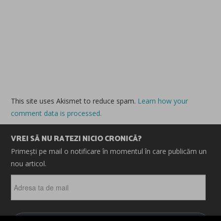
This site uses Akismet to reduce spam.
Learn how your
comment data is processed.
VREI SĂ NU RATEZI NICIO CRONICĂ?
Primești pe mail o notificare în momentul în care publicăm un
nou articol.
Adresa
ta
de
mail