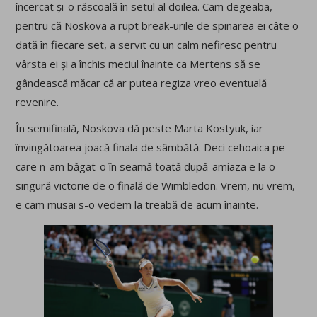
încercat și-o răscoală în setul al doilea. Cam degeaba,
pentru că Noskova a rupt break-urile de spinarea ei câte o
dată în fiecare set, a servit cu un calm nefiresc pentru
vârsta ei și a închis meciul înainte ca Mertens să se
gândească măcar că ar putea regiza vreo eventuală
revenire.
În semifinală, Noskova dă peste Marta Kostyuk, iar
învingătoarea joacă finala de sâmbătă. Deci cehoaica pe
care n-am băgat-o în seamă toată după-amiaza e la o
singură victorie de o finală de Wimbledon. Vrem, nu vrem,
e cam musai s-o vedem la treabă de acum înainte.