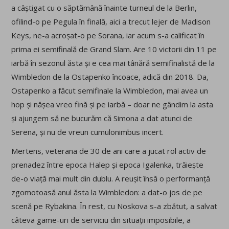
a câștigat cu o săptămână înainte turneul de la Berlin,
ofilind-o pe Pegula în finală, aici a trecut lejer de Madison
Keys, ne-a acroșat-o pe Sorana, iar acum s-a calificat în
prima ei semifinală de Grand Slam. Are 10 victorii din 11 pe
iarbă în sezonul ăsta și e cea mai tânără semifinalistă de la
Wimbledon de la Ostapenko încoace, adică din 2018. Da,
Ostapenko a făcut semifinale la Wimbledon, mai avea un
hop și nășea vreo fină și pe iarbă – doar ne gândim la asta
și ajungem să ne bucurăm că Simona a dat atunci de
Serena, și nu de vreun cumulonimbus incert.
Mertens, veterana de 30 de ani care a jucat rol activ de
prenadez între epoca Halep și epoca Igalenka, trăiește
de-o viață mai mult din dublu. A reușit însă o performanță
zgomotoasă anul ăsta la Wimbledon: a dat-o jos de pe
scenă pe Rybakina. În rest, cu Noskova s-a zbătut, a salvat
câteva game-uri de serviciu din situații imposibile, a