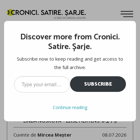
Discover more from Cronici.
Satire. Șarje.
Subscribe now to keep reading and get access to
the full archive.
Type
SUBSCRIBE
your
email…
WIMBLEDON 2026
Continue reading
LINDA NOSKOVA – ELISE MERTENS: 6-3, 7-5
Cuvinte de
Mircea Meșter
08.07.2026