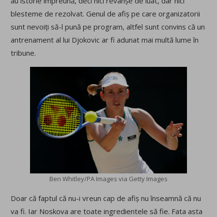
au istorie împreună, deci nici revanșe de luat, dar nici
blesteme de rezolvat. Genul de afiș pe care organizatorii
sunt nevoiți să-l pună pe program, altfel sunt convins că un
antrenament al lui Djokovic ar fi adunat mai multă lume în
tribune.
Ben Whitley/PA Images via Getty Images
Doar că faptul că nu-i vreun cap de afiș nu înseamnă că nu
va fi. Iar Noskova are toate ingredientele să fie. Fata asta