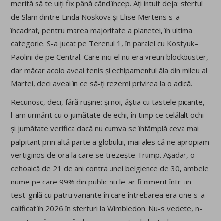
merită să te uiți fix până când încep. Ați intuit deja: sfertul
de Slam dintre Linda Noskova și Elise Mertens s-a
încadrat, pentru marea majoritate a planetei, în ultima
categorie. S-a jucat pe Terenul 1, în paralel cu Kostyuk–
Paolini de pe Central. Care nici el nu era vreun blockbuster,
dar măcar acolo aveai tenis și echipamentul ăla din mileu al
Martei, deci aveai în ce să-ți rezemi privirea la o adică.
Recunosc, deci, fără rușine: și noi, ăștia cu tastele picante,
l-am urmărit cu o jumătate de echi, în timp ce celălalt ochi
și jumătate verifica dacă nu cumva se întâmplă ceva mai
palpitant prin altă parte a globului, mai ales că ne apropiam
vertiginos de ora la care se trezește Trump. Așadar, o
cehoaică de 21 de ani contra unei belgience de 30, ambele
nume pe care 99% din public nu le-ar fi nimerit într-un
test-grilă cu patru variante în care întrebarea era cine s-a
calificat în 2026 în sferturi la Wimbledon. Nu-s vedete, n-