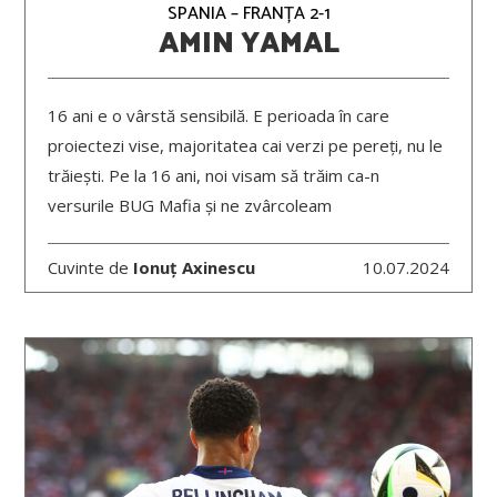
SPANIA – FRANȚA 2-1
AMIN YAMAL
16 ani e o vârstă sensibilă. E perioada în care
proiectezi vise, majoritatea cai verzi pe pereți, nu le
trăiești. Pe la 16 ani, noi visam să trăim ca-n
versurile BUG Mafia și ne zvârcoleam
Cuvinte de
Ionuț Axinescu
10.07.2024