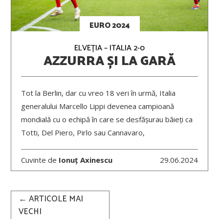
EURO 2024
ELVEȚIA – ITALIA 2-0
AZZURRA ȘI LA GARĂ
Tot la Berlin, dar cu vreo 18 veri în urmă, Italia
generalului Marcello Lippi devenea campioană
mondială cu o echipă în care se desfășurau băieți ca
Totti, Del Piero, Pirlo sau Cannavaro,
Cuvinte de
Ionuț Axinescu
29.06.2024
Post
←
ARTICOLE MAI
navigation
VECHI