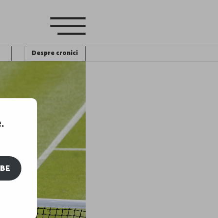
Despre cronici
.
IBE