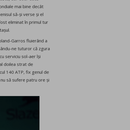
mondiale mai bine decât
enisul să-și verse și el
ost eliminat în primul tur
tașul.
oland-Garros fluierând a
licându-ne tuturor că zgura
u serviciu sol-aer își
al doilea strat de
ocul 140 ATP, fix genul de
 nu să sufere patru ore și