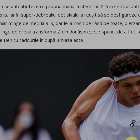
 se autoaboteze cu propria mână: a sfeclit un 2-6 în setul al patr
nis, iar în super-tiebreakul decisivului a reușit să se desfigureze
chiar minge de meci la 9-8, dar le-a irosit pe rând pe toate, pierz
ă minge de break transformată din douăsprezece spune, de altfel, 
ce Ben cu cadourile în după-amiaza asta.