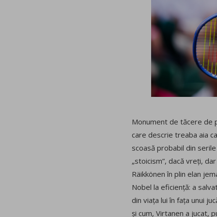
Monument de tăcere de parte
care descrie treaba aia car
scoasă probabil din serile
„stoicism”, dacă vreți, dar
Räikkönen în plin elan jema
Nobel la eficiență: a salv
din viața lui în fața unui j
și cum, Virtanen a jucat, p