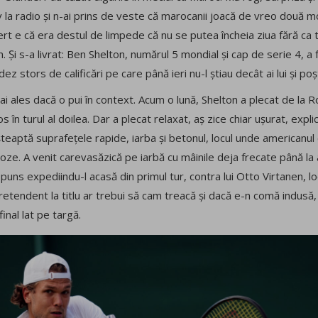
v la radio și n-ai prins de veste că marocanii joacă de vreo două 
ert e că era destul de limpede că nu se putea încheia ziua fără ca t
. Și s-a livrat: Ben Shelton, numărul 5 mondial și cap de serie 4, a f
z stors de calificări pe care până ieri nu-l știau decât ai lui și poș
 ales dacă o pui în context. Acum o lună, Shelton a plecat de la R
 în turul al doilea. Dar a plecat relaxat, aș zice chiar ușurat, exp
așteaptă suprafețele rapide, iarba și betonul, locul unde americanul c
oze. A venit carevasăzică pe iarbă cu mâinile deja frecate până la 
spuns expediindu-l acasă din primul tur, contra lui Otto Virtanen, l
etendent la titlu ar trebui să cam treacă și dacă e-n comă indusă,
final lat pe targă.