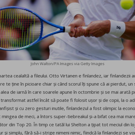
John Walton/PA Images via Getty Images
a cealaltă a fileului. Otto Virtanen e finlandez, iar finlandezii au
e te ține în picioare chiar și când scorul îți spune că ai pierdut, u
 alea de iarnă în care soarele apune în octombrie și se mai arată p
 transformat astfel încât să poate fi folosit ușor și de copii, la o a
nfișist și cu zero gesturi inutile, finlandezul a fost olimpic la econ
at mingea de meci, a întors super-tiebreakul și-a bifat cea mai mare
ucător din Top 20. În timp ce tatăl lui Shelton a țipat tot meciul din loj
ur și simplu, fără să-i strige nimeni nimic, fiindcă la finlandezi se v