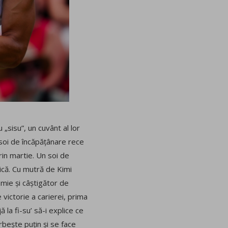
 „sisu”, un cuvânt al lor
n soi de încăpățânare rece
rin martie. Un soi de
dică. Cu mutră de Kimi
omie și câștigător de
 victorie a carierei, prima
ă la fi-su’ să-i explice ce
orbește puțin și se face