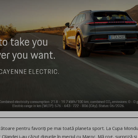
rătoare pentru favoriți pe mai toată planeta sport. La Cupa Mondia
r Olandei i-au căzut digurile în meciul cu Maroc. Mă rog, surpriză ș