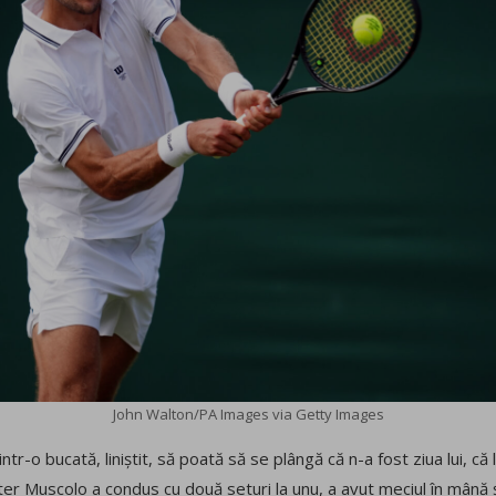
John Walton/PA Images via Getty Images
intr-o bucată, liniștit, să poată să se plângă că n-a fost ziua lui, că 
ster Muscolo a condus cu două seturi la unu, a avut meciul în mână 