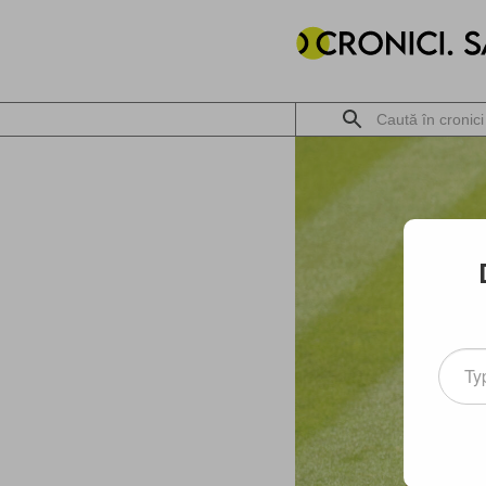
Type
your
email