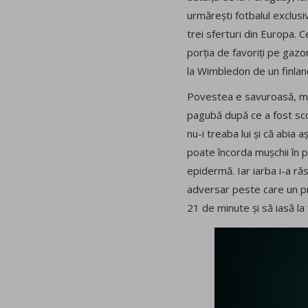
urmărești fotbalul exclusi
trei sferturi din Europa. C
porția de favoriți pe gazon
la Wimbledon de un finlande
Povestea e savuroasă, mai
pagubă după ce a fost scos
nu-i treaba lui și că abia 
poate încorda mușchii în p
epidermă. Iar iarba i-a ră
adversar peste care un pr
21 de minute și să iasă la 