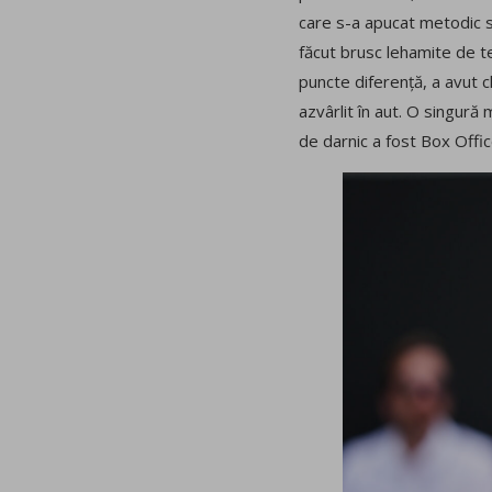
care s-a apucat metodic să
făcut brusc lehamite de te
puncte diferență, a avut 
azvârlit în aut. O singur
de darnic a fost Box Offi