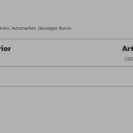
omeo
,
Automarket
,
Giuseppe Busso
rior
Ar
CRE