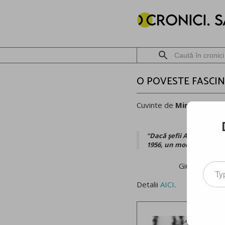
O POVESTE FASCI
Cuvinte de
Mircea Meșt
“Dacă şefii Alfa Romeo a
1956, un model de oraş c
Type
Giuseppe Buss
your
Detalii
AICI
.
email