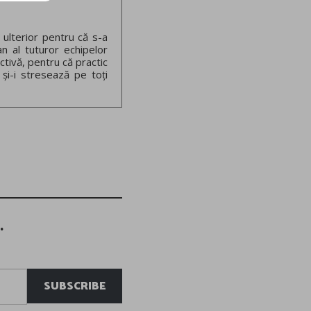
 ulterior pentru că s-a
an al tuturor echipelor
ctivă, pentru că practic
 și-i stresează pe toți
.
SUBSCRIBE