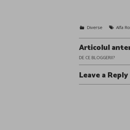
Diverse
Alfa R
Post
Articolul ante
navigation
DE CE BLOGGERII?
Leave a Reply