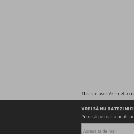
This site uses Akismet to 
VREI SĂ NU RATEZI NIC
Primești pe mail o notifica
Adresa
ta