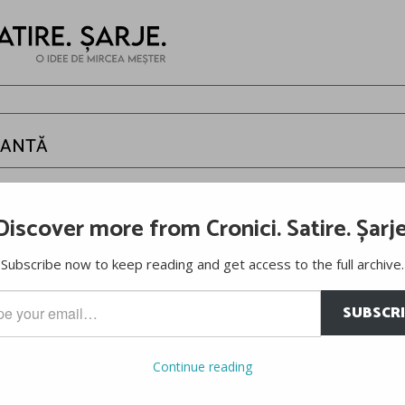
NANTĂ
er
Discover more from Cronici. Satire. Șarje
r fi investit încredere şi bani în dezvoltarea acestui tip de tracţiune,
u tracţiune faţă şi motor transversal. Deci am fi avut trei ani în faţa 
Subscribe now to keep reading and get access to the full archive.
o, cel mai cunoscut inginer din istoria Alfa Romeo, într-o conferin
SUBSCR
…
Continue reading