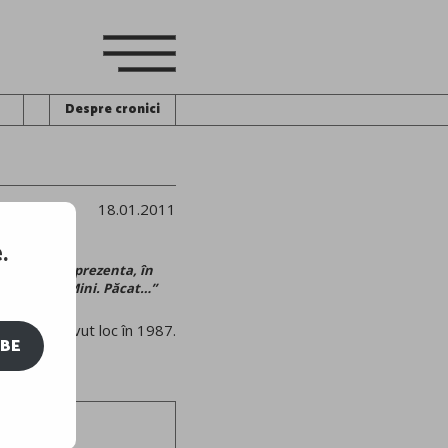
Despre cronici
18.01.2011
.
 am fi putut prezenta, în
celor de la Mini. Păcat…”
ţă care a avut loc în 1987.
IBE