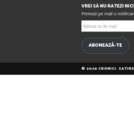
VREI SĂ NU RATEZI NIC
Primești pe mail o notifica
Adresa
ta
de
mail
ABONEAZĂ-TE
© 2026 CRONICI. SATIR