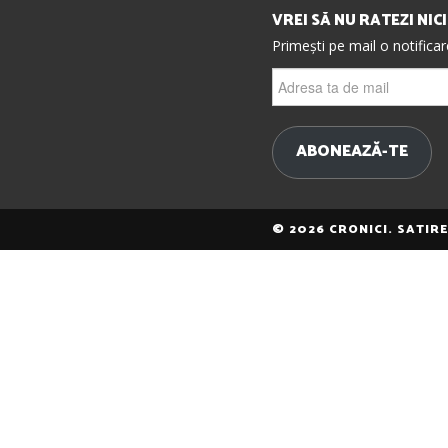
VREI SĂ NU RATEZI NIC
Primești pe mail o notifica
Adresa
ta
de
mail
ABONEAZĂ-TE
© 2026 CRONICI. SATIR