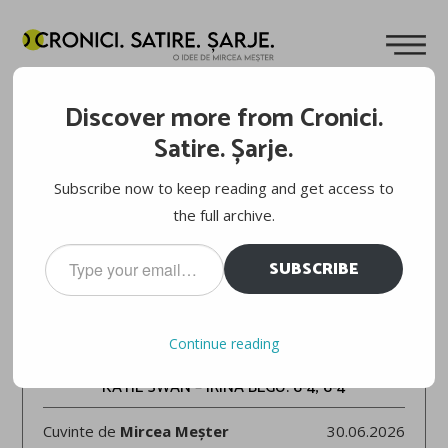
Discover more from Cronici.
Satire. Șarje.
Subscribe now to keep reading and get access to
the full archive.
Type
SUBSCRIBE
your
email…
WIMBLEDON 2026
Continue reading
KATIE SWAN – IRINA BEGU: 6-4, 6-4
Cuvinte de
Mircea Meșter
30.06.2026