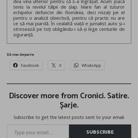
dea vina ulterior pentru că s-a îngrășat. Acum joacă
tenis la nivelul tălpii de șlap. Mare fan al tuturor
echipelor defuncte din România, deci mizați pe el
pentru o analiză obiectivă, pentru că practic nu are
ce să mai piardă. În cealaltă viață e jurnalist auto și-i
stresează pe toți obligându-i să-și lege centurile de
siguranță.
Dă mai departe
Facebook
X
WhatsApp
Discover more from Cronici. Satire.
Șarje.
Subscribe to get the latest posts sent to your email.
Type
SUBSCRIBE
your