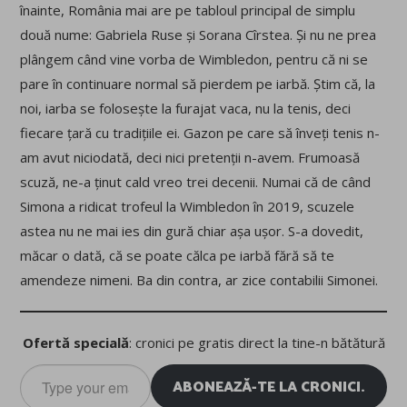
înainte, România mai are pe tabloul principal de simplu
două nume: Gabriela Ruse și Sorana Cîrstea. Și nu ne prea
plângem când vine vorba de Wimbledon, pentru că ni se
pare în continuare normal să pierdem pe iarbă. Știm că, la
noi, iarba se folosește la furajat vaca, nu la tenis, deci
fiecare țară cu tradițiile ei. Gazon pe care să înveți tenis n-
am avut niciodată, deci nici pretenții n-avem. Frumoasă
scuză, ne-a ținut cald vreo trei decenii. Numai că de când
Simona a ridicat trofeul la Wimbledon în 2019, scuzele
astea nu ne mai ies din gură chiar așa ușor. S-a dovedit,
măcar o dată, că se poate călca pe iarbă fără să te
amendeze nimeni. Ba din contra, ar zice contabilii Simonei.
Ofertă specială
: cronici pe gratis direct la tine-n bătătură
Type
ABONEAZĂ-TE LA CRONICI.
your