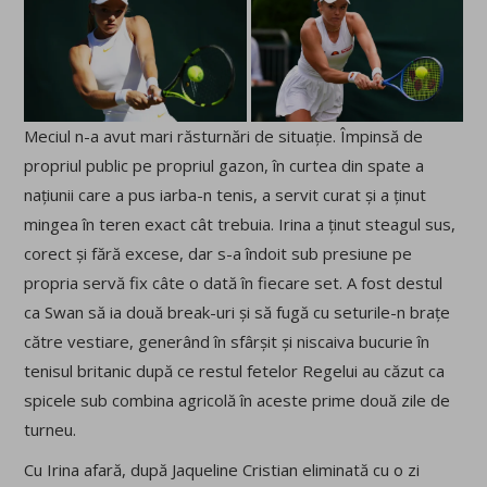
Meciul n-a avut mari răsturnări de situație. Împinsă de
propriul public pe propriul gazon, în curtea din spate a
națiunii care a pus iarba-n tenis, a servit curat și a ținut
mingea în teren exact cât trebuia. Irina a ținut steagul sus,
corect și fără excese, dar s-a îndoit sub presiune pe
propria servă fix câte o dată în fiecare set. A fost destul
ca Swan să ia două break-uri și să fugă cu seturile-n brațe
către vestiare, generând în sfârșit și niscaiva bucurie în
tenisul britanic după ce restul fetelor Regelui au căzut ca
spicele sub combina agricolă în aceste prime două zile de
turneu.
Cu Irina afară, după Jaqueline Cristian eliminată cu o zi