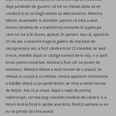
deja jumătate de guvern, că tot se chinuie ăștia să ne
conducă și nu se bagă nimeni să aibă onoarea. Ministra
Muncii, doamnelor și domnilor, pentru că Irina a avut
mereu tendința de a transforma meciurile în suplicii pe
care tot ea și le ducea, apăsat, în spinare. Așa că, ajunsă la
35 de ani, a noastră trage la galere de mai bine de
cincisprezece ani, a fost cândva locul 22 mondial, iar anul
trecut, imediat după ce câștiga turneul de la Iași, s-a oprit
brusc pentru nouă luni. Motivul a fost cât se poate de
omenesc: Ministra Muncii a avut nevoie de o pauză. Se
chinuia cu corpul și cu mintea, tenisul ajunsese să însemne
o bătălie zilnică cu propriile limite, iar Irina a simțit nevoie
de liniște. Așa că și-a luat, după o viață de pontaj
neîntrerupt, cel mai lung concediu medical din carieră. S-a
întors însă la forjă în aprilie anul ăsta, fiindcă oamenii ca ea
nu se pricep să stea acasă.