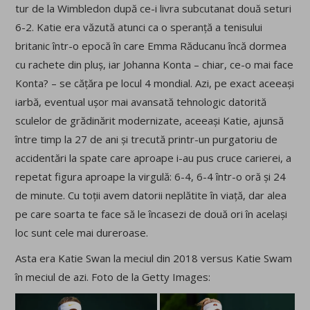
tur de la Wimbledon după ce-i livra subcutanat două seturi
6-2. Katie era văzută atunci ca o speranță a tenisului
britanic într-o epocă în care Emma Răducanu încă dormea
cu rachete din pluș, iar Johanna Konta – chiar, ce-o mai face
Konta? – se cățăra pe locul 4 mondial. Azi, pe exact aceeași
iarbă, eventual ușor mai avansată tehnologic datorită
sculelor de grădinărit modernizate, aceeași Katie, ajunsă
între timp la 27 de ani și trecută printr-un purgatoriu de
accidentări la spate care aproape i-au pus cruce carierei, a
repetat figura aproape la virgulă: 6-4, 6-4 într-o oră și 24
de minute. Cu toții avem datorii neplătite în viață, dar alea
pe care soarta te face să le încasezi de două ori în același
loc sunt cele mai dureroase.
Asta era Katie Swan la meciul din 2018 versus Katie Swam
în meciul de azi. Foto de la Getty Images: