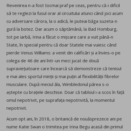
Revenirea n-a fost tocmai praf pe ceas, pentru că-i dificil
să te reglezi la fusul orar al circuitului atunci când joci acum
cu adversare cărora, la o adică, le puteai băga suzeta-n
gură la botez. Dar acum o săptămână, la Bad Homburg,
tot pe iarbă, Irina a făcut o mișcare care a vuit până-n
State, în special pentru că doar Statele mai vuiesc când
pierde Venus Williams: a venit din calificări și a învins-o pe
colega de 46 de ani într-un meci jucat de două
supraviețuitoare care încearcă să demonstreze că tenisul
e mai ales sportul minții și mai puțin al flexibilității fibrelor
musculare. După meciul ăla, Wimbledonul părea s-o
aștepte cu brațele deschise. Doar că tabloul i-a scos în față
omul nepotrivit, pe suprafața nepotrivită, la momentul
nepotrivit.
Acum opt ani, în 2018, o britanică de nouăsprezece ani pe
nume Katie Swan o trimitea pe Irina Begu acasă din primul