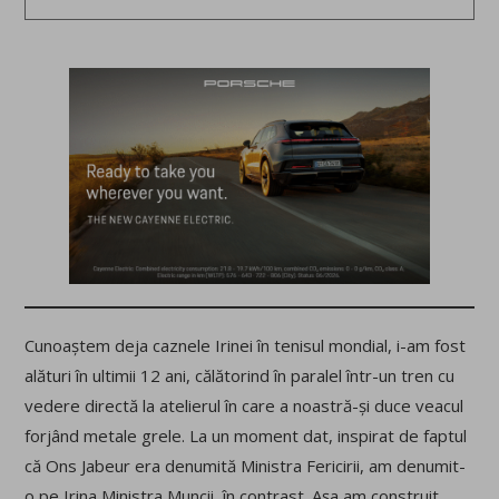
Cunoaștem deja caznele Irinei în tenisul mondial, i-am fost
alături în ultimii 12 ani, călătorind în paralel într-un tren cu
vedere directă la atelierul în care a noastră-și duce veacul
forjând metale grele. La un moment dat, inspirat de faptul
că Ons Jabeur era denumită Ministra Fericirii, am denumit-
o pe Irina Ministra Muncii, în contrast. Așa am construit