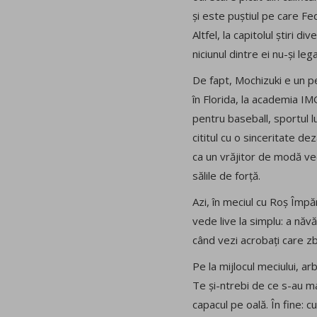
și este puștiul pe care Fe
Altfel, la capitolul știri
niciunul dintre ei nu-și lega
De fapt, Mochizuki e un per
în Florida, la academia IMG
pentru baseball, sportul l
cititul cu o sinceritate d
ca un vrăjitor de modă vech
sălile de forță.
Azi, în meciul cu Roș Împă
vede live la simplu: a năvăl
când vezi acrobați care z
Pe la mijlocul meciului, ar
Te și-ntrebi de ce s-au ma
capacul pe oală. În fine: c