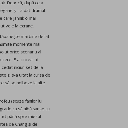
eak. Doar că, după ce a
vegane și i-a dat drumul
pe care Jannik o mai
ut voie la ecrane.
stăpânește mai bine decât
v anumite momente mai
olut orice scenariu al
ucere. E a cincea lui
 cedat niciun set de la
ste zi s-a uitat la cursa de
are să se holbeze la alte
ofeu (scuze fanilor lui
 grade ca să aibă șanse cu
Court până spre miezul
intea de Chang și de