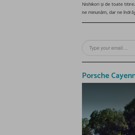
Nishikori și de toate titir
ne minunăm, dar ne îndră
Type
your
email…
Porsche Cayenn