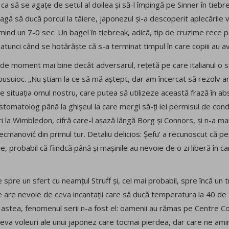
 ca să se agațe de setul al doilea și să-l împingă pe Sinner în tiebr
eagă să ducă porcul la tăiere, japonezul și-a descoperit aplecările 
rimind un 7-0 sec. Un bagel în tiebreak, adică, tip de cruzime rece 
atunci când se hotărăște că s-a terminat timpul în care copiii au av
 de moment mai bine decât adversarul, rețetă pe care italianul o 
i busuioc. „Nu știam la ce să mă aștept, dar am încercat să rezol
e situația omul nostru, care putea să utilizeze această frază în abs
la stomatolog până la ghișeul la care mergi să-ți iei permisul de cond
ri la Wimbledon, cifră care-l așază lângă Borg și Connors, și n-a mai
ecmanović din primul tur. Detaliu delicios: Șefu’ a recunoscut că pe
, probabil că fiindcă până și mașinile au nevoie de o zi liberă în c
pre un sfert cu neamțul Struff și, cel mai probabil, spre încă un tr
e are nevoie de ceva incantații care să ducă temperatura la 40 de
te astea, fenomenul serii n-a fost el: oamenii au rămas pe Centre 
âteva voleuri ale unui japonez care tocmai pierdea, dar care ne am