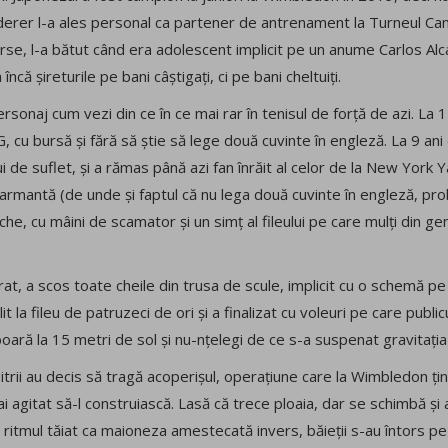
derer l-a ales personal ca partener de antrenament la Turneul Camp
 diverse, l-a bătut când era adolescent implicit pe un anume Carlos 
 încă șireturile pe bani câștigați, ci pe bani cheltuiți.
sonaj cum vezi din ce în ce mai rar în tenisul de forță de azi. La 1
, cu bursă și fără să știe să lege două cuvinte în engleză. La 9 ani
ui de suflet, și a rămas până azi fan înrăit al celor de la New York
ezarmantă (de unde și faptul că nu lega două cuvinte în engleză, pro
e, cu mâini de scamator și un simț al fileului pe care mulți din gene
rat, a scos toate cheile din trusa de scule, implicit cu o schemă pe
it la fileu de patruzeci de ori și a finalizat cu voleuri pe care publicu
boară la 15 metri de sol și nu-nțelegi de ce s-a suspenat gravitaț
bitrii au decis să tragă acoperișul, operațiune care la Wimbledon țin
i agitat să-l construiască. Lasă că trece ploaia, dar se schimbă și
u ritmul tăiat ca maioneza amestecată invers, băieții s-au întors pe