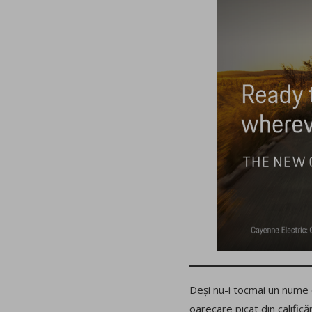
Deși nu-i tocmai un nume c
oarecare picat din califică