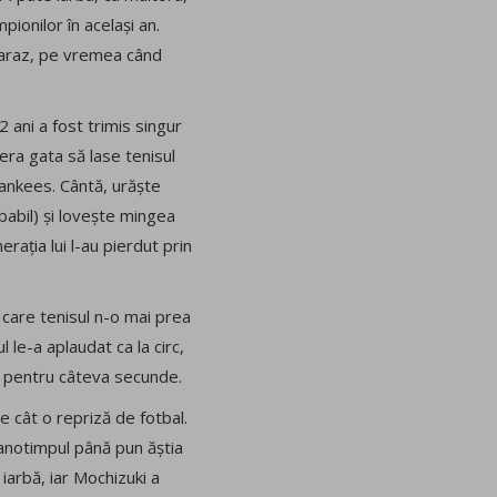
ionilor în același an.
Alcaraz, pe vremea când
2 ani a fost trimis singur
 era gata să lase tenisul
 Yankees. Cântă, urăște
babil) și lovește mingea
rația lui l-au pierdut prin
 care tenisul n-o mai prea
l le-a aplaudat ca la circ,
ia pentru câteva secunde.
e cât o repriză de fotbal.
 anotimpul până pun ăștia
 iarbă, iar Mochizuki a