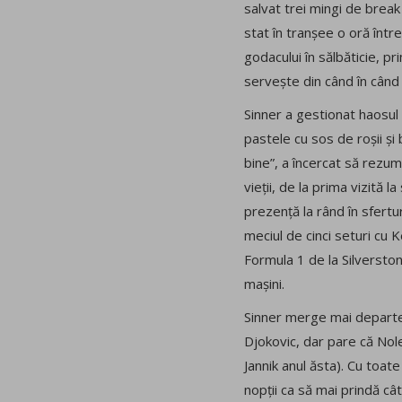
salvat trei mingi de break
stat în tranșee o oră într
godacului în sălbăticie, p
servește din când în când 
Sinner a gestionat haosul
pastele cu sos de roșii ș
bine”, a încercat să rezum
vieții, de la prima vizită 
prezență la rând în sfertu
meciul de cinci seturi cu K
Formula 1 de la Silverstone
mașini.
Sinner merge mai departe s
Djokovic, dar pare că Nol
Jannik anul ăsta). Cu toa
nopții ca să mai prindă c