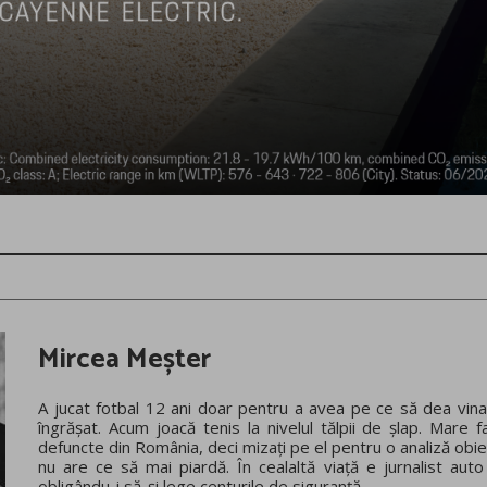
Mircea Meșter
A jucat fotbal 12 ani doar pentru a avea pe ce să dea vina
îngrășat. Acum joacă tenis la nivelul tălpii de șlap. Mare f
defuncte din România, deci mizați pe el pentru o analiză obie
nu are ce să mai piardă. În cealaltă viață e jurnalist auto
obligându-i să-și lege centurile de siguranță.