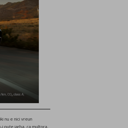
ki nu e nici vreun
-i pute iarba, ca multora,