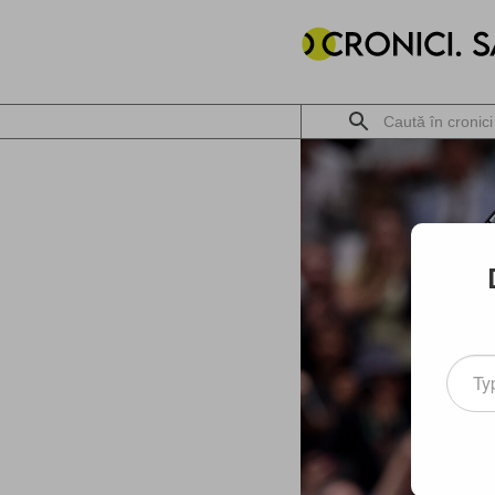
Type
your
email