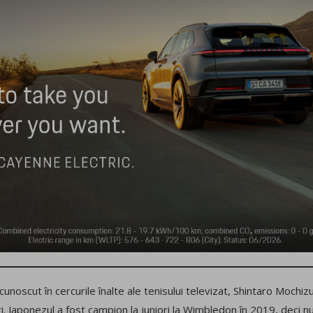
unoscut în cercurile înalte ale tenisului televizat, Shintaro Mochizu
ri. Japonezul a fost campion la juniori la Wimbledon în 2019, deci nu