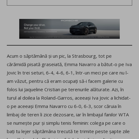
Acum o săptămână și un pic, la Strasbourg, tot pe
cărămidă pisată graseiată, Emma Navarro a bătut-o pe Iva
Jovic în trei seturi, 6-4, 4-6, 6-1, într-un meci pe care nu l-
am văzut, pentru că eram ocupați să-i facem galerie cu
folos lui Jaqueline Cristian pe terenurile alăturate. Azi, în
turul al doilea la Roland-Garros, aceeași Iva Jovic a lichidat-
o pe aceeași Emma Navarro cu 6-0, 6-3, scor căruia în
limbaj de teren îi zice dezosare, iar în limbajul fanilor WTA
se numește pur și simplu tenis feminin: colega pe care o
bați tu lejer săptămâna trecută te trimite peste șapte zile