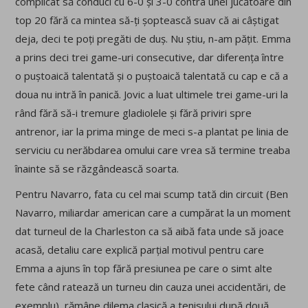
complicat să conduci cu 6-0 și 3-0 contra unei jucătoare din
top 20 fără ca mintea să-ți șoptească suav că ai câștigat
deja, deci te poți pregăti de duș. Nu știu, n-am pățit. Emma
a prins deci trei game-uri consecutive, dar diferența între
o puștoaică talentată și o puștoaică talentată cu cap e că a
doua nu intră în panică. Jovic a luat ultimele trei game-uri la
rând fără să-i tremure gladiolele și fără priviri spre
antrenor, iar la prima minge de meci s-a plantat pe linia de
serviciu cu nerăbdarea omului care vrea să termine treaba
înainte să se răzgândească soarta.
Pentru Navarro, fata cu cel mai scump tată din circuit (Ben
Navarro, miliardar american care a cumpărat la un moment
dat turneul de la Charleston ca să aibă fata unde să joace
acasă, detaliu care explică parțial motivul pentru care
Emma a ajuns în top fără presiunea pe care o simt alte
fete când ratează un turneu din cauza unei accidentări, de
exemplu), rămâne dilema clasică a tenisului după două