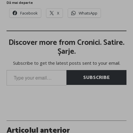
Dă mai departe
Facebook
X
WhatsApp
Discover more from Cronici. Satire.
Șarje.
Subscribe to get the latest posts sent to your email.
Type
SUBSCRIBE
your
email…
Post
Articolul anterior