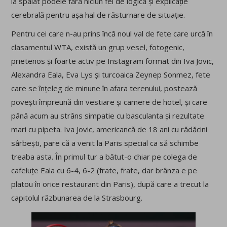
la spălat podele fără niciun fel de logică și explicație
cerebrală pentru așa hal de răsturnare de situație.
Pentru cei care n-au prins încă noul val de fete care urcă în
clasamentul WTA, există un grup vesel, fotogenic,
prietenos și foarte activ pe Instagram format din Iva Jovic,
Alexandra Eala, Eva Lys și turcoaica Zeynep Sonmez, fete
care se înțeleg de minune în afara terenului, postează
povești împreună din vestiare și camere de hotel, și care
până acum au strâns simpatie cu basculanta și rezultate
mari cu pipeta. Iva Jovic, americancă de 18 ani cu rădăcini
sârbești, pare că a venit la Paris special ca să schimbe
treaba asta. În primul tur a bătut-o chiar pe colega de
cafeluțe Eala cu 6-4, 6-2 (frate, frate, dar brânza e pe
platou în orice restaurant din Paris), după care a trecut la
capitolul răzbunarea de la Strasbourg.