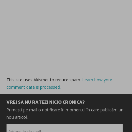
This site uses Akismet to reduce spam.
Learn how your
comment data is processed.
VREI SĂ NU RATEZI NICIO CRONICĂ?
Primești pe mail o notificare în momentul în care publicăm un
nou articol.
Adresa