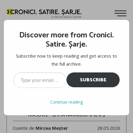
Discover more from Cronici.
Satire. Șarje.
Subscribe now to keep reading and get access to
the full archive.
Type
SUBSCRIBE
your
email…
ROLAND-GARROS 2026
Continue reading
IVA JOVIC – EMMA NAVARRO: 6-0, 6-3
Cuvinte de
Mircea Meșter
28.05.2026