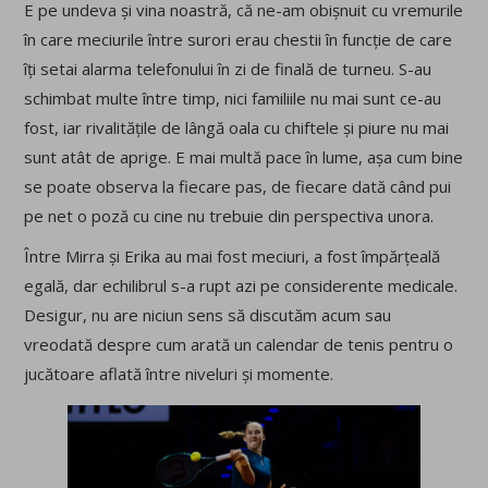
E pe undeva și vina noastră, că ne-am obișnuit cu vremurile
în care meciurile între surori erau chestii în funcție de care
îți setai alarma telefonului în zi de finală de turneu. S-au
schimbat multe între timp, nici familiile nu mai sunt ce-au
fost, iar rivalitățile de lângă oala cu chiftele și piure nu mai
sunt atât de aprige. E mai multă pace în lume, așa cum bine
se poate observa la fiecare pas, de fiecare dată când pui
pe net o poză cu cine nu trebuie din perspectiva unora.
Între Mirra și Erika au mai fost meciuri, a fost împărțeală
egală, dar echilibrul s-a rupt azi pe considerente medicale.
Desigur, nu are niciun sens să discutăm acum sau
vreodată despre cum arată un calendar de tenis pentru o
jucătoare aflată între niveluri și momente.