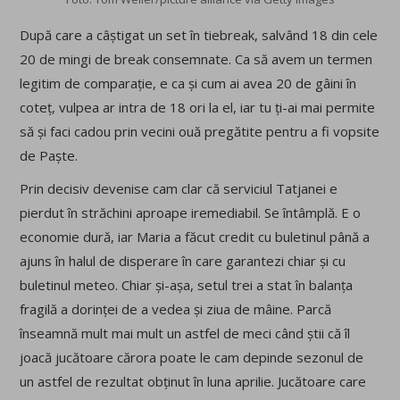
După care a câștigat un set în tiebreak, salvând 18 din cele
20 de mingi de break consemnate. Ca să avem un termen
legitim de comparație, e ca și cum ai avea 20 de gâini în
coteț, vulpea ar intra de 18 ori la el, iar tu ți-ai mai permite
să și faci cadou prin vecini ouă pregătite pentru a fi vopsite
de Paște.
Prin decisiv devenise cam clar că serviciul Tatjanei e
pierdut în străchini aproape iremediabil. Se întâmplă. E o
economie dură, iar Maria a făcut credit cu buletinul până a
ajuns în halul de disperare în care garantezi chiar și cu
buletinul meteo. Chiar și-așa, setul trei a stat în balanța
fragilă a dorinței de a vedea și ziua de mâine. Parcă
înseamnă mult mai mult un astfel de meci când știi că îl
joacă jucătoare cărora poate le cam depinde sezonul de
un astfel de rezultat obținut în luna aprilie. Jucătoare care