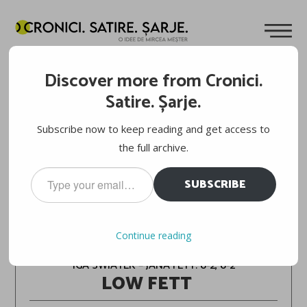
Discover more from Cronici.
Satire. Șarje.
Subscribe now to keep reading and get access to
the full archive.
Type
SUBSCRIBE
your
email…
PORSCHE TENNIS GRAND PRIX 2025
Continue reading
IGA SWIATEK – JANA FETT: 6-2, 6-2
LOW FETT