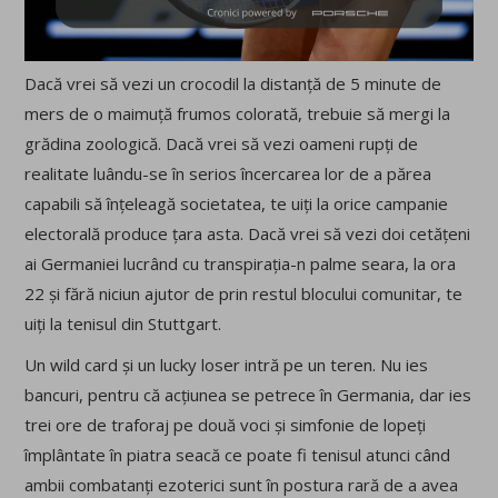
Dacă vrei să vezi un crocodil la distanță de 5 minute de
mers de o maimuță frumos colorată, trebuie să mergi la
grădina zoologică. Dacă vrei să vezi oameni rupți de
realitate luându-se în serios încercarea lor de a părea
capabili să înțeleagă societatea, te uiți la orice campanie
electorală produce țara asta. Dacă vrei să vezi doi cetățeni
ai Germaniei lucrând cu transpirația-n palme seara, la ora
22 și fără niciun ajutor de prin restul blocului comunitar, te
uiți la tenisul din Stuttgart.
Un wild card și un lucky loser intră pe un teren. Nu ies
bancuri, pentru că acțiunea se petrece în Germania, dar ies
trei ore de traforaj pe două voci și simfonie de lopeți
împlântate în piatra seacă ce poate fi tenisul atunci când
ambii combatanți ezoterici sunt în postura rară de a avea