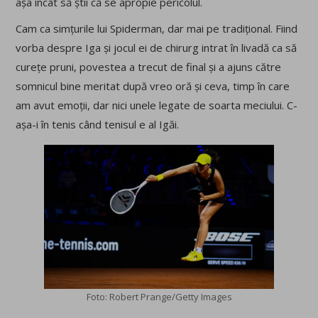
așa încât să știi că se apropie pericolul.
Cam ca simțurile lui Spiderman, dar mai pe tradițional. Fiind
vorba despre Iga și jocul ei de chirurg intrat în livadă ca să
curețe pruni, povestea a trecut de final și a ajuns către
somnicul bine meritat după vreo oră și ceva, timp în care
am avut emoții, dar nici unele legate de soarta meciului. C-
așa-i în tenis când tenisul e al Igăi.
Foto: Robert Prange/Getty Images