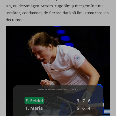
aici, nu dezamăgim. Scriem, cugetăm și mergem în turul
următor, condamnați de fiecare dată să fim ultimii care ies
din turneu.