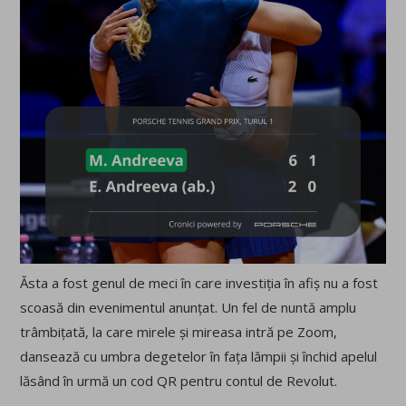
Ăsta a fost genul de meci în care investiția în afiș nu a fost
scoasă din evenimentul anunțat. Un fel de nuntă amplu
trâmbițată, la care mirele și mireasa intră pe Zoom,
dansează cu umbra degetelor în fața lămpii și închid apelul
lăsând în urmă un cod QR pentru contul de Revolut.