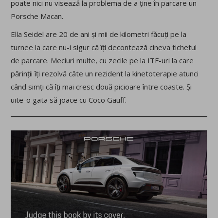
poate nici nu visează la problema de a ține în parcare un
Porsche Macan.
Ella Seidel are 20 de ani și mii de kilometri făcuți pe la
turnee la care nu-i sigur că îți decontează cineva tichetul
de parcare. Meciuri multe, cu zecile pe la ITF-uri la care
părinții îți rezolvă câte un rezident la kinetoterapie atunci
când simți că îți mai cresc două picioare între coaste. Și
uite-o gata să joace cu Coco Gauff.