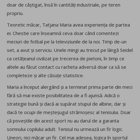
doar de câștigat, însă în cantități industriale, pe teren
propriu.
Teoretic măcar, Tatjana Maria avea experiența de partea
ei. Chestie care înseamnă ceva doar când comentezi
meciuri de fotbal pe la televiziunile de la noi. Timp de-un
set, a avut și serviciu. Unele mingi au trecut pe lângă Seidel
ca cetățeanul civilizat pe trecerea de pietoni, în timp ce
altele au făcut contact cu racheta adversă doar ca să se
completeze și alte căsuțe statistice.
Maria a început alergând și a terminat prima parte din meci
fără să mai existe posibilitatea de a fi ajunsă. Adică o
strategie bună și dacă ai supărat stupul de albine, dar și
dacă te ocupi de meșteșugul strămoșesc al tenisului. Doar
că poveștile din acest sport nu au darul de a garanta
somnului copilului adult. Tenisul nu urmează un fir logic.
Uneori, nici măcar un fir. Cel mai adesea, logica în sportul