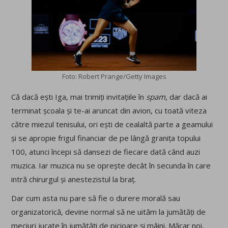
Foto: Robert Prange/Getty Images
Că dacă ești Iga, mai trimiți invitațiile în
spam
, dar dacă ai
terminat școala și te-ai aruncat din avion, cu toată viteza
către miezul tenisului, ori ești de cealaltă parte a geamului
și se apropie frigul financiar de pe lângă granița topului
100, atunci începi să dansezi de fiecare dată când auzi
muzica. Iar muzica nu se oprește decât în secunda în care
intră chirurgul și anestezistul la braț.
Dar cum asta nu pare să fie o durere morală sau
organizatorică, devine normal să ne uităm la jumătăți de
meciuri jucate în jumătăți de picioare și mâini. Măcar noi,