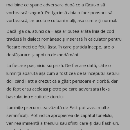
mai bine ce spune adversara după ce a făcut-o să
vorbească singură. Pe Iga însă abia o fac sponsorii să
vorbească, iar acolo e cu bani mulți, așa cum e și normal.
Dacă Iga da, atunci da – așa ar putea arăta linia de cod
tradusă în dialect românesc și inserată în calculator pentru
fiecare meci de felul ăsta, în care partida începe, are o
desfășurare și apoi un deznodământ.
La fiecare pas, nicio surpriză. De fiecare dată, câte o
luminiță apărută așa cum a fost cea de la începutul setului
doi, când Fett a crezut că a găsit perișoare-n ciorbă, dar
de fapt erau aceleași pietre pe care adversara i le-a
basculat între cuțitele ciurului.
Luminițe precum cea văzută de Fett pot avea multe
semnificații. Pot indica apropierea de capătul tunelului,
venirea iminentă a trenului sau sfinții care-ți dau flash-uri,