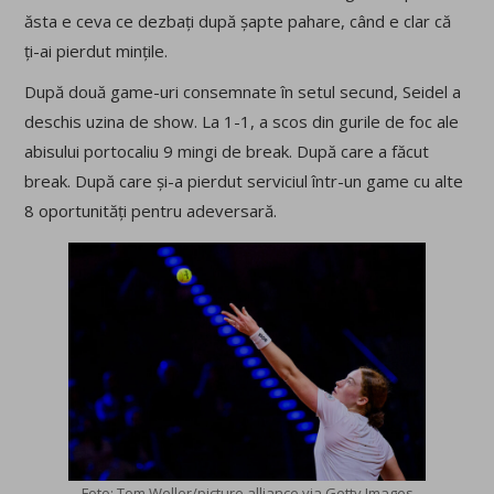
ăsta e ceva ce dezbați după șapte pahare, când e clar că
ți-ai pierdut mințile.
După două game-uri consemnate în setul secund, Seidel a
deschis uzina de show. La 1-1, a scos din gurile de foc ale
abisului portocaliu 9 mingi de break. După care a făcut
break. După care și-a pierdut serviciul într-un game cu alte
8 oportunități pentru adeversară.
Foto: Tom Weller/picture alliance via Getty Images