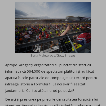
Sona Maleterova/Getty Images
Apropo. Aroganții organizatori au punctat din start cu
informația că 564.000 de spectatori plătitori și-au făcut
apariția în cele patru zile de competiție, un record pentru
întreaga istorie a Formulei 1. La noi s-ar fi sesizat
Jandarmeria. Ce-i cu atâta norod pe străzi?
De aici și presiunea pe pneurile din cavitatea toracică a lui
Hamilton, Russell și Norris, ca să-i includ în același paragraf