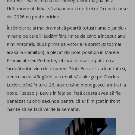
Red Bull: “Băieți, eu nu mai înțeleg deloc mașina asta!”
Urât moment. Mna, să abandonezi de trei ori în nouă curse
din 2026 nu poate oricine.
Întâmplarea și mai dramatică poartă totuși numele junelui-
minune pe care îl lăudăm fără limite de când a început anul.
Kimi Antonelli, după prima sa victorie la sprint (și tocmai
acasă la Hamilton), a plecat din pole-position în Marele
Premiu al zilei. Pe hârtie, întrucât la start a pățit-o ca
începătorii în ziua de examen. Piloții Ferrari i-au luat fața și,
pentru acea stângăcie, a trebuit să-l alerge pe Charles
Leclerc până în turul 26, atunci când monegascul a intrat la
boxe. Fusese și Lewis în fața sa, însă acesta avea să fie
penalizat cu cinci secunde pentru că ar fi mișcat în front
înainte să se facă verde la semafor.