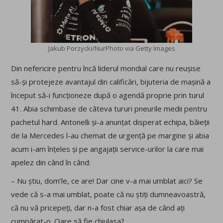
Jakub Porzycki/NurPhoto via Getty Images
Din nefericire pentru încă liderul mondial care nu reușise
să-și protejeze avantajul din calificări, bijuteria de mașină a
început să-i funcționeze după o agendă proprie prin turul
41. Abia schimbase de câteva tururi pneurile medii pentru
pachetul hard. Antonelli și-a anunțat disperat echipa, băieții
de la Mercedes l-au chemat de urgență pe margine și abia
acum i-am înțeles și pe angajații service-urilor la care mai
apelez din când în când:
– Nu știu, dom’le, ce are! Dar cine v-a mai umblat aici? Se
vede că s-a mai umblat, poate că nu știți dumneavoastră,
că nu vă pricepeți, dar n-a fost chiar așa de când ați
cumpărat-o. Oare să fie chiulasa?