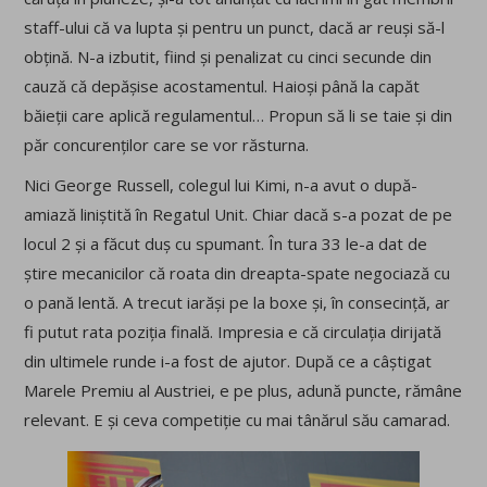
staff-ului că va lupta și pentru un punct, dacă ar reuși să-l
obțină. N-a izbutit, fiind și penalizat cu cinci secunde din
cauză că depășise acostamentul. Haioși până la capăt
băieții care aplică regulamentul… Propun să li se taie și din
păr concurenților care se vor răsturna.
Nici George Russell, colegul lui Kimi, n-a avut o după-
amiază liniștită în Regatul Unit. Chiar dacă s-a pozat de pe
locul 2 și a făcut duș cu spumant. În tura 33 le-a dat de
știre mecanicilor că roata din dreapta-spate negociază cu
o pană lentă. A trecut iarăși pe la boxe și, în consecință, ar
fi putut rata poziția finală. Impresia e că circulația dirijată
din ultimele runde i-a fost de ajutor. După ce a câștigat
Marele Premiu al Austriei, e pe plus, adună puncte, rămâne
relevant. E și ceva competiție cu mai tânărul său camarad.