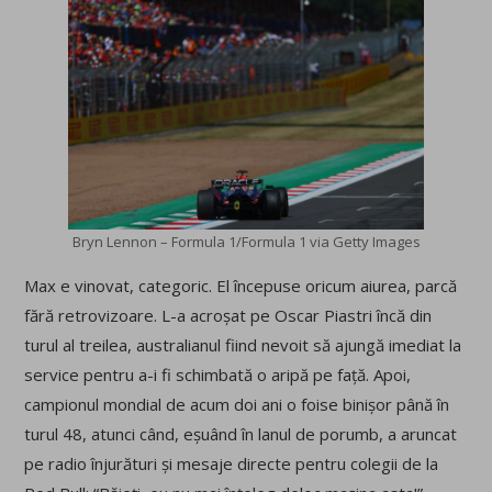
Bryn Lennon – Formula 1/Formula 1 via Getty Images
Max e vinovat, categoric. El începuse oricum aiurea, parcă
fără retrovizoare. L-a acroșat pe Oscar Piastri încă din
turul al treilea, australianul fiind nevoit să ajungă imediat la
service pentru a-i fi schimbată o aripă pe față. Apoi,
campionul mondial de acum doi ani o foise binișor până în
turul 48, atunci când, eșuând în lanul de porumb, a aruncat
pe radio înjurături și mesaje directe pentru colegii de la