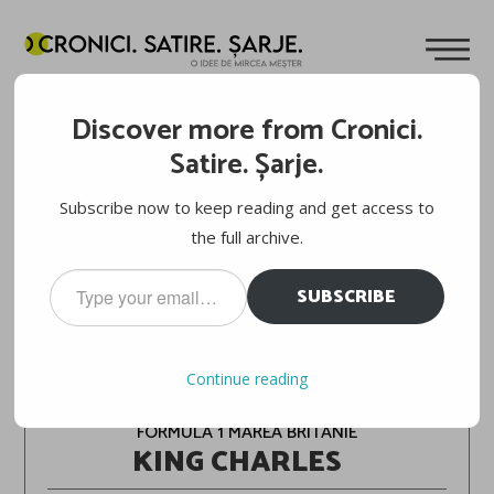
Discover more from Cronici.
Satire. Șarje.
Subscribe now to keep reading and get access to
the full archive.
Type
SUBSCRIBE
your
email…
Continue reading
FORMULA 1 2026
FORMULA 1 MAREA BRITANIE
KING CHARLES