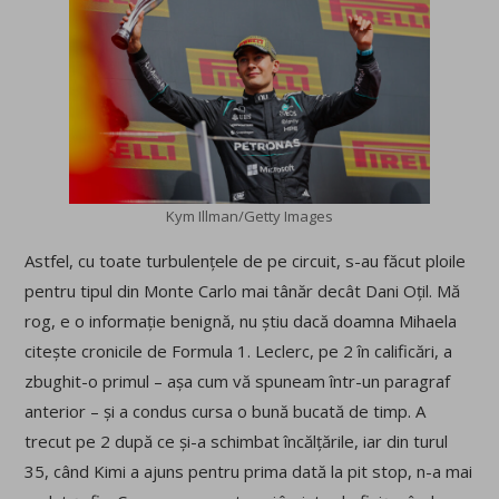
Kym Illman/Getty Images
Astfel, cu toate turbulențele de pe circuit, s-au făcut ploile
pentru tipul din Monte Carlo mai tânăr decât Dani Oțil. Mă
rog, e o informație benignă, nu știu dacă doamna Mihaela
citește cronicile de Formula 1. Leclerc, pe 2 în calificări, a
zbughit-o primul – așa cum vă spuneam într-un paragraf
anterior – și a condus cursa o bună bucată de timp. A
trecut pe 2 după ce și-a schimbat încălțările, iar din turul
35, când Kimi a ajuns pentru prima dată la pit stop, n-a mai