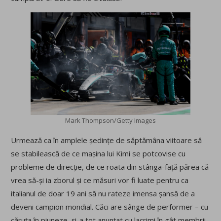
Mark Thompson/Getty Images
Urmează ca în amplele ședințe de săptămâna viitoare să
se stabilească de ce mașina lui Kimi se potcovise cu
probleme de direcție, de ce roata din stânga-față părea că
vrea să-și ia zborul și ce măsuri vor fi luate pentru ca
italianul de doar 19 ani să nu rateze imensa șansă de a
deveni campion mondial. Căci are sânge de performer – cu
căruța în piuneze, și-a tot anunțat cu lacrimi în gât membrii