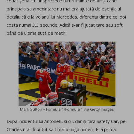
cedat șefia. Cu unsprezece tururi înainte de finiș, când
principala sa amenințare nu mai era ajutată de esențialul
detaliu că e la volanul lui Mercedes, diferența dintre cei doi
costa numai 3,3 secunde. Adică s-ar fi jucat tare sau soft
până pe ultima sută de metri.
Mark Sutton – Formula 1/Formula 1 via Getty Images
După incidentul lui Antonelli, și cu, dar și fără Safety Car, pe
Charles n-ar fi putut să-l mai ajungă nimeni. E la prima