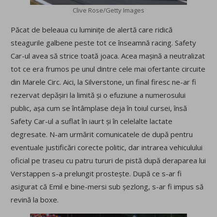
Clive Rose/Getty Images
Păcat de beleaua cu luminițe de alertă care ridică
steagurile galbene peste tot ce înseamnă racing. Safety
Car-ul avea să strice toată joaca. Acea mașină a neutralizat
tot ce era frumos pe unul dintre cele mai ofertante circuite
din Marele Circ. Aici, la Silverstone, un final firesc ne-ar fi
rezervat depășiri la limită și o efuziune a numerosului
public, așa cum se întâmplase deja în toiul cursei, însă
Safety Car-ul a suflat în iaurt și în celelalte lactate
degresate. N-am urmărit comunicatele de după pentru
eventuale justificări corecte politic, dar intrarea vehiculului
oficial pe traseu cu patru tururi de pistă după deraparea lui
Verstappen s-a prelungit prostește. După ce s-ar fi
asigurat că Emil e bine-mersi sub șezlong, s-ar fi impus să
revină la boxe.