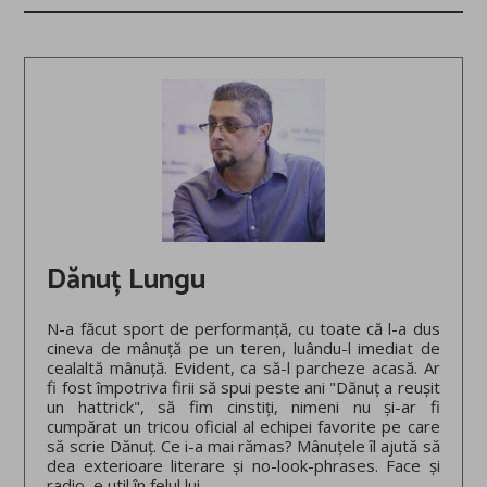
Dănuț Lungu
N-a făcut sport de performanță, cu toate că l-a dus
cineva de mânuță pe un teren, luându-l imediat de
cealaltă mânuță. Evident, ca să-l parcheze acasă. Ar
fi fost împotriva firii să spui peste ani "Dănuț a reușit
un hattrick", să fim cinstiți, nimeni nu și-ar fi
cumpărat un tricou oficial al echipei favorite pe care
să scrie Dănuț. Ce i-a mai rămas? Mânuțele îl ajută să
dea exterioare literare și no-look-phrases. Face și
radio, e util în felul lui.