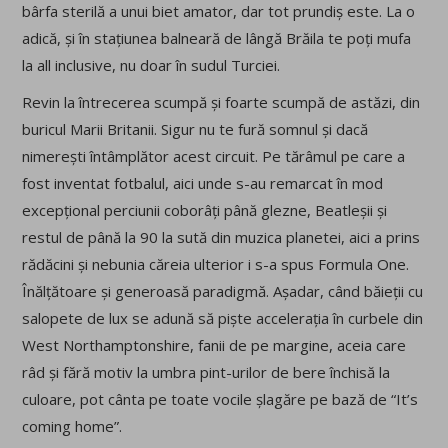
bârfa sterilă a unui biet amator, dar tot prundiș este. La o
adică, și în stațiunea balneară de lângă Brăila te poți mufa
la all inclusive, nu doar în sudul Turciei.
Revin la întrecerea scumpă și foarte scumpă de astăzi, din
buricul Marii Britanii. Sigur nu te fură somnul și dacă
nimerești întâmplător acest circuit. Pe tărâmul pe care a
fost inventat fotbalul, aici unde s-au remarcat în mod
excepțional perciunii coborâți până glezne, Beatleșii și
restul de până la 90 la sută din muzica planetei, aici a prins
rădăcini și nebunia căreia ulterior i s-a spus Formula One.
Înălțătoare și generoasă paradigmă. Așadar, când băieții cu
salopete de lux se adună să piște accelerația în curbele din
West Northamptonshire, fanii de pe margine, aceia care
râd și fără motiv la umbra pint-urilor de bere închisă la
culoare, pot cânta pe toate vocile șlagăre pe bază de “It’s
coming home”.