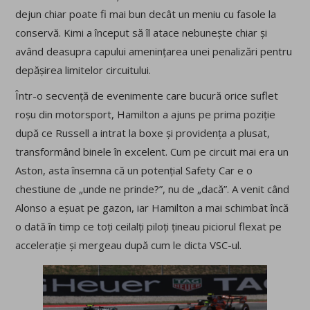
dejun chiar poate fi mai bun decât un meniu cu fasole la
conservă. Kimi a început să îl atace nebunește chiar și
având deasupra capului amenințarea unei penalizări pentru
depășirea limitelor circuitului.
Într-o secvență de evenimente care bucură orice suflet
roșu din motorsport, Hamilton a ajuns pe prima poziție
după ce Russell a intrat la boxe și providența a plusat,
transformând binele în excelent. Cum pe circuit mai era un
Aston, asta însemna că un potențial Safety Car e o
chestiune de „unde ne prinde?”, nu de „dacă”. A venit când
Alonso a eșuat pe gazon, iar Hamilton a mai schimbat încă
o dată în timp ce toți ceilalți piloți țineau piciorul flexat pe
accelerație și mergeau după cum le dicta VSC-ul.