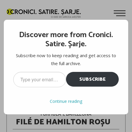
Discover more from Cronici.
Satire. Șarje.
Subscribe now to keep reading and get access to
the full archive.
Type
SUBSCRIBE
your
email…
FORMULA 1 2026
Continue reading
FORMULA 1, BARCELONA
FILÉ DE HAMILTON ROȘU