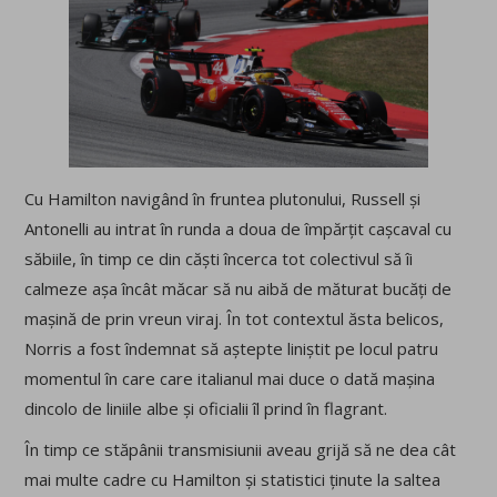
Cu Hamilton navigând în fruntea plutonului, Russell și
Antonelli au intrat în runda a doua de împărțit cașcaval cu
săbiile, în timp ce din căști încerca tot colectivul să îi
calmeze așa încât măcar să nu aibă de măturat bucăți de
mașină de prin vreun viraj. În tot contextul ăsta belicos,
Norris a fost îndemnat să aștepte liniștit pe locul patru
momentul în care care italianul mai duce o dată mașina
dincolo de liniile albe și oficialii îl prind în flagrant.
În timp ce stăpânii transmisiunii aveau grijă să ne dea cât
mai multe cadre cu Hamilton și statistici ținute la saltea