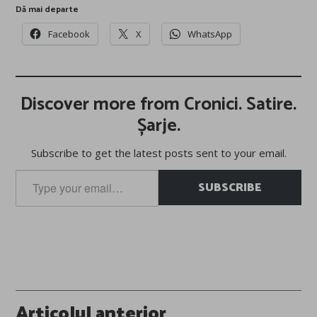
Dă mai departe
Facebook
X
WhatsApp
Discover more from Cronici. Satire.
Șarje.
Subscribe to get the latest posts sent to your email.
Type
SUBSCRIBE
your
email…
Post
Articolul anterior