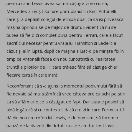
pentru când Lewis avea să mai câștige vreo cursă,
Mercedes a reușit să fure prim-planul cu Kimi Antonelli
care și-a depășit colegul de echipă doar ca să își privească
mașina oprindu-se pe mijloc de drum. Evident că nu se
putea să fie o zi complet bună pentru Ferrari, care a făcut
sacrificiul necesar pentru vraja lui Hamilton și Leclerc a
căzut și el în luptă, după ce mașina a luat-o pe miriște fix în
timp ce Antonelli făcea din nou cunoștință cu realitatea
cruntă a piloților de F1 care trăiesc fără să câștige chiar
fiecare cursă în care intră.
Reconfortant că s-a ajuns la momentul podiumului fără să
fie nevoie să mai stăm încă vreo câteva ore cu ochii pe știri
ca să aflăm cine ce a câștigat de fapt. Dar asta e posibil să
aibă legătură și cu contextul: dacă e o zi în care Formula 1 îi
dă din nou un trofeu lui Lewis, e de bun simț să facem o
pauză de la diavolii din detalii cu care am tot fost loviți