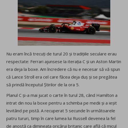
Nu eram încă trecuți de turul 20 și tradițiile seculare erau
respectate: Ferrari ajunsese la iterația C și un Aston Martin
era deja la boxe. Am încredere că nu e necesar să vă spun
că Lance Stroll era cel care făcea deja duș și se pregătea
să prindă începutul Știrilor de la ora 5.
Planul C și-a mai jucat o carte în turul 28, când Hamilton a
intrat din nou la boxe pentru a schimba pe medii și a ieșit
levitând pe pistă. A recuperat 5 secunde în următoarele
patru tururi, timp în care lumea lui Russell devenea la fel
de anostă ca dimineața oricărui britanic care află că micul