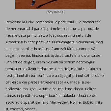
Foto: IMAGO
Revenind la Felix, remarcabil la parcursul lui e tocmai cât
de neremarcabil pare: în primele trei tururi a pierdut de
fiecare dată primul set, a fost dus în cinci seturi de
Altmaier și în câte patru de Burruchaga și Nakashima, deci
a muncit ca zilier în arătura franceză fără ca nimeni să-l
bage-n seamă, fiindcă noi, ăștia cu tastele la distanță de-
un vârf de deget, eram ocupați să scriem necrologuri
pentru eroii căzuți la datorie. De altfel, meciul cu Tabilo a
fost primul din turneu în care a câștigat primul set, probabil
că Felix e din partea ardelenească a Canadei și se-
ncălzește mai greu. Acum e cel mai bine clasat jucător
rămas în jumătatea superioară a tabloului, după ce de
acolo au dispărut pe rând Medvedev, Norrie, Bublik, Fritz
și, esențial, Sinner.