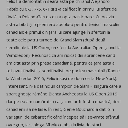
Felix l-a demontat în seara asta pe chilianul Alejandro
Tabilo cu 6-3, 7-5, 6-1 și s-a calificat în primul lui sfert de
finală la Roland-Garros din a opta participare. Cu ocazia
asta a bifat și o premieră absolută pentru tenisul masculin
canadian: e primul din țara lui care ajunge în sferturi la
toate cele patru turnee de Grand Slam (după două
semifinale la US Open, un sfert la Australian Open și unul la
Wimbledon). Recunosc că am ridicat din sprâncene când
am citit asta prin presa canadiană, pentru că țara asta a
tot avut finaliști și semifinaliști pe partea masculină (Raonic
la Wimbledon 2016, Félix însuși de două ori la New York).
Interesant, n-a dat niciun campion de Slam – singura care a
spart gheața rămâne Bianca Andreescu la US Open 2019,
dar pe ea am numărat-o ca și cum ar fi fost a noastră, deci
canadienii să ne lase. În rest, Genie Bouchard a dat-o-n
variațiuni de cabaret fix când începea să i se-arate sfântul
overgrip, iar colega Mboko e abia la linia de start.