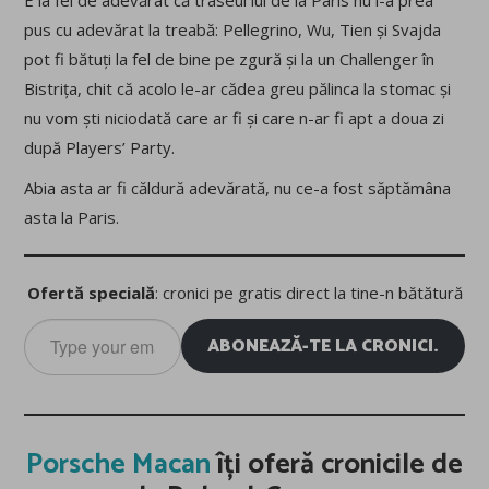
pus cu adevărat la treabă: Pellegrino, Wu, Tien și Svajda
pot fi bătuți la fel de bine pe zgură și la un Challenger în
Bistrița, chit că acolo le-ar cădea greu pălinca la stomac și
nu vom ști niciodată care ar fi și care n-ar fi apt a doua zi
după Players’ Party.
Abia asta ar fi căldură adevărată, nu ce-a fost săptămâna
asta la Paris.
Ofertă specială
: cronici pe gratis direct la tine-n bătătură
Type
ABONEAZĂ-TE LA CRONICI.
your
email…
Porsche Macan
îți oferă cronicile de