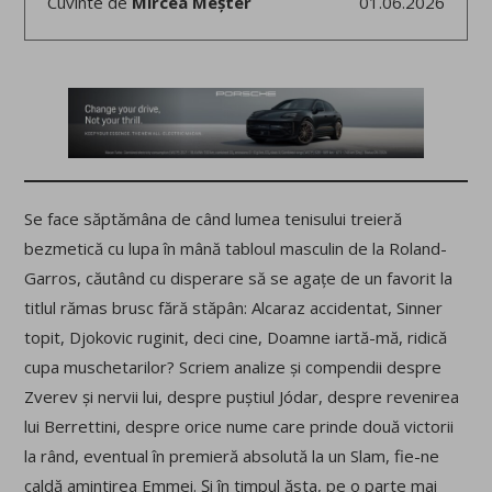
Cuvinte de
Mircea Meșter
01.06.2026
Se face săptămâna de când lumea tenisului treieră
bezmetică cu lupa în mână tabloul masculin de la Roland-
Garros, căutând cu disperare să se agațe de un favorit la
titlul rămas brusc fără stăpân: Alcaraz accidentat, Sinner
topit, Djokovic ruginit, deci cine, Doamne iartă-mă, ridică
cupa muschetarilor? Scriem analize și compendii despre
Zverev și nervii lui, despre puștiul Jódar, despre revenirea
lui Berrettini, despre orice nume care prinde două victorii
la rând, eventual în premieră absolută la un Slam, fie-ne
caldă amintirea Emmei. Și în timpul ăsta, pe o parte mai