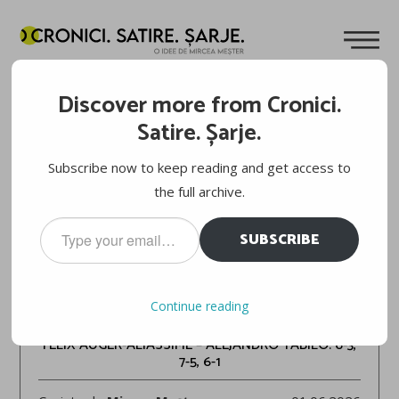
Discover more from Cronici.
Satire. Șarje.
Subscribe now to keep reading and get access to
the full archive.
Type
SUBSCRIBE
your
email…
ROLAND-GARROS 2026
Continue reading
FELIX AUGER-ALIASSIME – ALEJANDRO TABILO: 6-3,
7-5, 6-1