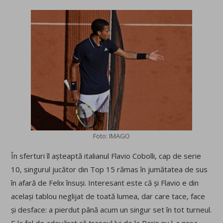
Foto: IMAGO
În sferturi îl așteaptă italianul Flavio Cobolli, cap de serie
10, singurul jucător din Top 15 rămas în jumătatea de sus
în afară de Felix însuși. Interesant este că și Flavio e din
același tablou neglijat de toată lumea, dar care tace, face
și desface: a pierdut până acum un singur set în tot turneul.
E la fel de adevărat că traseul lui de la Paris nu l-a prea