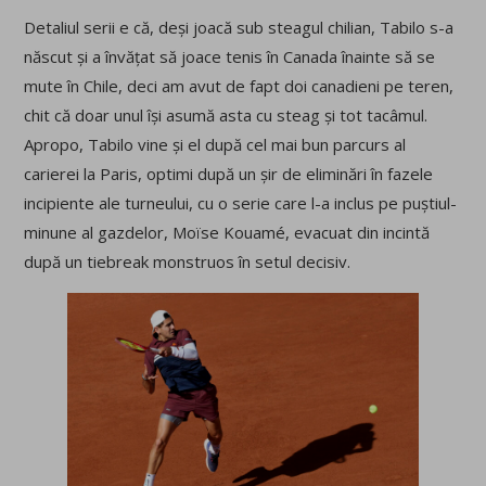
Detaliul serii e că, deși joacă sub steagul chilian, Tabilo s-a
născut și a învățat să joace tenis în Canada înainte să se
mute în Chile, deci am avut de fapt doi canadieni pe teren,
chit că doar unul își asumă asta cu steag și tot tacâmul.
Apropo, Tabilo vine și el după cel mai bun parcurs al
carierei la Paris, optimi după un șir de eliminări în fazele
incipiente ale turneului, cu o serie care l-a inclus pe puștiul-
minune al gazdelor, Moïse Kouamé, evacuat din incintă
după un tiebreak monstruos în setul decisiv.