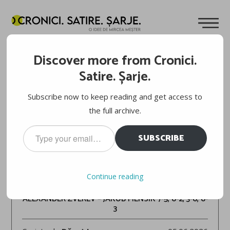
Discover more from Cronici.
Satire. Șarje.
Subscribe now to keep reading and get access to
the full archive.
Type
SUBSCRIBE
your
email…
ROLAND-GARROS 2026
Continue reading
ALEXANDER ZVEREV – JAKUB MENSIK 7-5, 6-2, 3-6, 6-
3