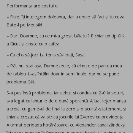
Performanța are costul ei:
– Fiule, îți înțelegem doleanța, dar trebuie să faci și tu ceva.
Bate-l pe Mensik!
– Dar, Doamne, cu ce mi-a greșit băiatul? E chiar un tip OK,
a făcut și cinste cu o cafea.
– Cu el o să joci. La tenis să-l bați, Sașa!
– Păi, nu, stai așa, Dumnezeule, că el nu e pe partea mea
de tablou. L-aș întâlni doar în semifinale, dar nu se pune
problema. Știi…
S-a pus însă problema, iar cehul, și condus cu 2-0 la seturi,
s-a legat cu lanțurile de o bună speranță. A luat lejer manșa
a treia, cu game-ul de final la zero și o scurtă-statement, și
chiar a crezut că va strica jocurile lui Zverev cu providența.
A urmat perioada hotărâtoare, cu Alexander canalizându-și
întreaga energie în forehand. A extras break-ul la timp, s-a