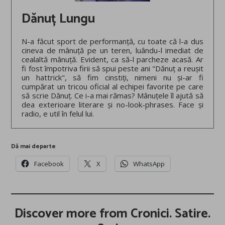
Dănuț Lungu
N-a făcut sport de performanță, cu toate că l-a dus
cineva de mânuță pe un teren, luându-l imediat de
cealaltă mânuță. Evident, ca să-l parcheze acasă. Ar
fi fost împotriva firii să spui peste ani "Dănuț a reușit
un hattrick", să fim cinstiți, nimeni nu și-ar fi
cumpărat un tricou oficial al echipei favorite pe care
să scrie Dănuț. Ce i-a mai rămas? Mânuțele îl ajută să
dea exterioare literare și no-look-phrases. Face și
radio, e util în felul lui.
Dă mai departe
Facebook
X
WhatsApp
Discover more from Cronici. Satire.