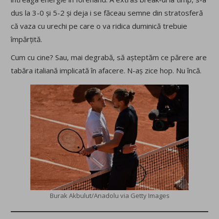
dus la 3-0 și 5-2 și deja i se făceau semne din stratosferă
că vaza cu urechi pe care o va ridica duminică trebuie
împărțită.
Cum cu cine? Sau, mai degrabă, să așteptăm ce părere are
tabăra italiană implicată în afacere. N-aș zice hop. Nu încă.
Burak Akbulut/Anadolu via Getty Images