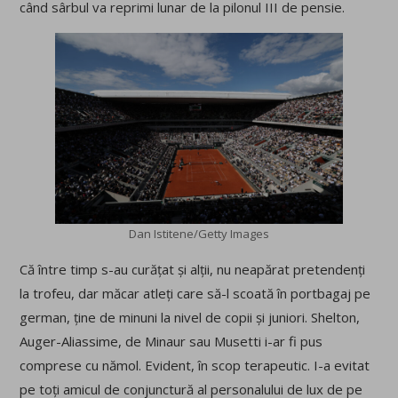
când sârbul va reprimi lunar de la pilonul III de pensie.
Dan Istitene/Getty Images
Că între timp s-au curățat și alții, nu neapărat pretendenți
la trofeu, dar măcar atleți care să-l scoată în portbagaj pe
german, ține de minuni la nivel de copii și juniori. Shelton,
Auger-Aliassime, de Minaur sau Musetti i-ar fi pus
comprese cu nămol. Evident, în scop terapeutic. I-a evitat
pe toți amicul de conjunctură al personalului de lux de pe