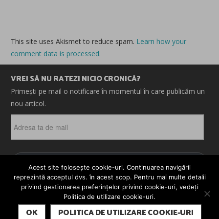
This site uses Akismet to reduce spam.
Learn how your
comment data is processed.
VREI SĂ NU RATEZI NICIO CRONICĂ?
Primești pe mail o notificare în momentul în care publicăm un
nou articol.
Adresa
ta
de
mail
ABONEAZĂ-TE
Acest site folosește cookie-uri. Continuarea navigării
reprezintă acceptul dvs. în acest scop. Pentru mai multe detalii
privind gestionarea preferințelor privind cookie-uri, vedeți
Politica de utilizare cookie-uri.
© 2026 CRONICI. SATIRE. ȘARJE. TOATE DREPTURILE
SUBSCRIBE
REZERVATE. CRONICI.RO ESTE UN PROIECT MESTER
OK
POLITICA DE UTILIZARE COOKIE-URI