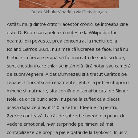
Burak Akbulut/Anadolu via Getty Images
Astăzi, mulți dintre cititorii acestor cronici se întreabă cine
este DJ Bobo sau apelează muțește la Wikipedia. Iar
neamțul din poveste, prea concentrat la meniul de la
Roland Garros 2026, nu simte că lucrarea se face. Însă nu
trebuie ca fiecare etapă să fie marcată de surle și dobe,
sunt chestiuni care chiar se întâmplă fără notar sau cameră
de supraveghere. A dat Dumnezeu și a trecut Carlitos pe
repaus, Litorsal și antrenamente light, s-a petrecut apoi o
minune și mai mare, sita cernând ditamai bucata de Sinner.
Nole, ca orice bunic activ, nu pune la suflet că a plecat
acasă după ce a avut 2-0 la seturi. Ideea e că pentru
Zverev contează. La cât de șubred e uneori din punct de
vedere emoțional, n-ar surprinde pe nimeni să mai
contabilizeze pe propria piele bătăi de la Djokovic. Inlusiv