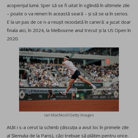
acoperișul lumii. Sper să se fi uitat în oglindă în ultimele zile
– poate o va nimeri în această seară – și să se ia în serios.
E la un pas de ce n-a reușit niciodată în carieră: a jucat doar
finala aici, în 2024, la Melbourne anul trecut și la US Open în
2020.
Ian MacNicol/Getty Images
Atât i s-a cerut la schimb (discuția a avut loc în primele zile
al Șlemului de la Paris), căci trebuie să plătim pentru orice.