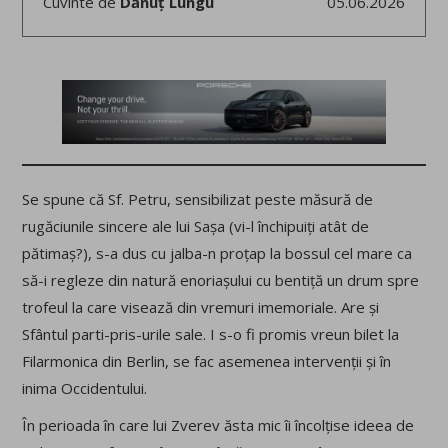
Cuvinte de
Dănuț Lungu
05.06.2026
Se spune că Sf. Petru, sensibilizat peste măsură de
rugăciunile sincere ale lui Sașa (vi-l închipuiți atât de
pătimaș?), s-a dus cu jalba-n proțap la bossul cel mare ca
să-i regleze din natură enoriașului cu bentiță un drum spre
trofeul la care visează din vremuri imemoriale. Are și
Sfântul parti-pris-urile sale. I s-o fi promis vreun bilet la
Filarmonica din Berlin, se fac asemenea intervenții și în
inima Occidentului.
În perioada în care lui Zverev ăsta mic îi încolțise ideea de