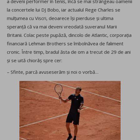
a deveni performer în tenis, încă se mai strângeau oamenii
la concertele lui DJ Bobo, iar actualul Rege Charles se
mulțumea cu Viscri, deoarece își pierduse și ultima
speranță că va mai deveni vreodată suveranul Marii
Britanii. Colac peste pupăză, dincolo de Atlantic, corporația
financiară Lehman Brothers se îmbolnăvea de faliment
cronic. Între timp, bradul ăsta de om a trecut de 29 de ani
și se uită chiorâș spre cer:
– Sfinte, parcă avuseserăm și noi o vorbă…