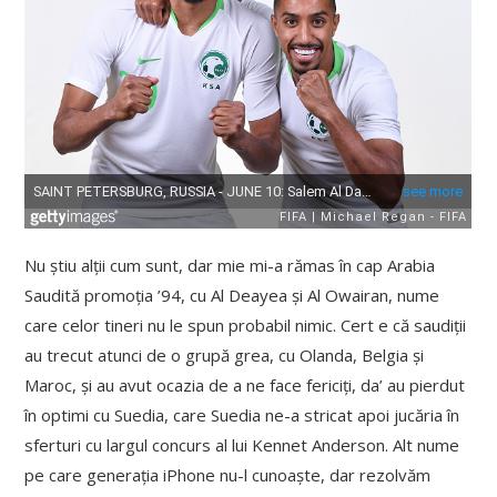
Nu știu alții cum sunt, dar mie mi-a rămas în cap Arabia
Saudită promoția ’94, cu Al Deayea și Al Owairan, nume
care celor tineri nu le spun probabil nimic. Cert e că saudiții
au trecut atunci de o grupă grea, cu Olanda, Belgia și
Maroc, și au avut ocazia de a ne face fericiți, da’ au pierdut
în optimi cu Suedia, care Suedia ne-a stricat apoi jucăria în
sferturi cu largul concurs al lui Kennet Anderson. Alt nume
pe care generația iPhone nu-l cunoaște, dar rezolvăm