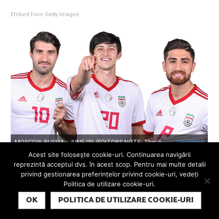
Embed from Getty Images
Acest site folosește cookie-uri. Continuarea navigării
reprezintă acceptul dvs. în acest scop. Pentru mai multe detalii
Problema e că una e să joci cu Uzbekistan, Siria și Qatar,
privind gestionarea preferințelor privind cookie-uri, vedeți
Politica de utilizare cookie-uri.
alta e să te găsească ăștia la cină și să-ți toarne-n farfurie
SUBSCRIBE
OK
POLITICA DE UTILIZARE COOKIE-URI
până dai pe-afară. Treaba se va lămuri cât de cât în primul
meci al grupei, cu Marocul, pe care-l puteți urmări pentru a