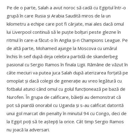
Pe de o parte, Salah a avut noroc să cadă cu Egiptul într-o
grupă în care Rusia și Arabia Saudită miros de la un
kilometru a echipe care pot fi cârjate, mai ales dacă omul
lui Liverpool continuă să le puște bolțuri peste glezne în
ritmul în care-a făcut-o în Anglia și-n Champions League. Pe
de altă parte, Mohamed ajunge la Moscova cu umărul
închis în seif după deja celebra partidă de skanderbeg
pasional cu Sergio Ramos în finala Ligii. Rămâne de văzut în
câte meciuri va putea juca Salah după aterizarea forțată pe
omoplat și dacă colegii de generație au vreo legătură cu
fotbalul atunci când omul cu golul funcționează pe bază de
Nurofen. În grupa de calificare, băieții au demonstrat că
pot să piardă onorabil cu Uganda și s-au calificat datorită
unui gol marcat din penalty în minutul 94 cu Congo, deci de
la Egipt poți să te aștepți la orice. Cât timp Sergio Ramos
nu joacă la adversari.