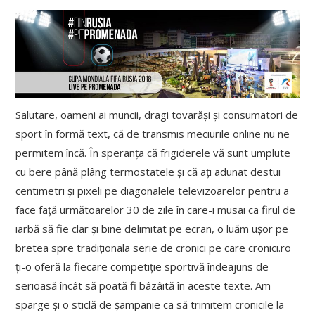
Salutare, oameni ai muncii, dragi tovarăși și consumatori de
sport în formă text, că de transmis meciurile online nu ne
permitem încă. În speranța că frigiderele vă sunt umplute
cu bere până plâng termostatele și că ați adunat destui
centimetri și pixeli pe diagonalele televizoarelor pentru a
face față următoarelor 30 de zile în care-i musai ca firul de
iarbă să fie clar și bine delimitat pe ecran, o luăm ușor pe
bretea spre tradiționala serie de cronici pe care cronici.ro
ți-o oferă la fiecare competiție sportivă îndeajuns de
serioasă încât să poată fi bâzâită în aceste texte. Am
sparge și o sticlă de șampanie ca să trimitem cronicile la