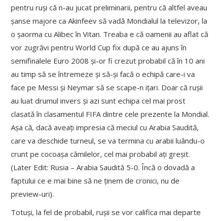
pentru ruși că n-au jucat preliminarii, pentru că altfel aveau
șanse majore ca Akinfeev să vadă Mondialul la televizor, la
o șaorma cu Alibec în Vitan. Treaba e că oamenii au aflat că
vor zugrăvi pentru World Cup fix după ce au ajuns în
semifinalele Euro 2008 și-or fi crezut probabil că în 10 ani
au timp să se întremeze și să-și facă o echipă care-i va
face pe Messi și Neymar să se scape-n ițari. Doar că rușii
au luat drumul invers și azi sunt echipa cel mai prost
clasată în clasamentul FIFA dintre cele prezente la Mondial.
Așa că, dacă aveați impresia că meciul cu Arabia Saudită,
care va deschide turneul, se va termina cu arabii luându-o
crunt pe cocoașa cămilelor, cel mai probabil ați greșit.
(Later Edit: Rusia – Arabia Saudită 5-0. Încă o dovadă a
faptului ce e mai bine să ne ținem de cronici, nu de
preview-uri).
Totuși, la fel de probabil, rușii se vor califica mai departe