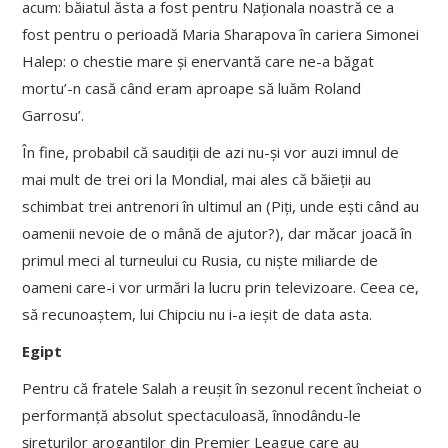
acum: băiatul ăsta a fost pentru Naționala noastră ce a
fost pentru o perioadă Maria Sharapova în cariera Simonei
Halep: o chestie mare și enervantă care ne-a băgat
mortu’-n casă când eram aproape să luăm Roland
Garrosu’.
În fine, probabil că saudiții de azi nu-și vor auzi imnul de
mai mult de trei ori la Mondial, mai ales că băieții au
schimbat trei antrenori în ultimul an (Piți, unde ești când au
oamenii nevoie de o mână de ajutor?), dar măcar joacă în
primul meci al turneului cu Rusia, cu niște miliarde de
oameni care-i vor urmări la lucru prin televizoare. Ceea ce,
să recunoaștem, lui Chipciu nu i-a ieșit de data asta.
Egipt
Pentru că fratele Salah a reușit în sezonul recent încheiat o
performanță absolut spectaculoasă, înnodându-le
șireturilor aroganților din Premier League care au