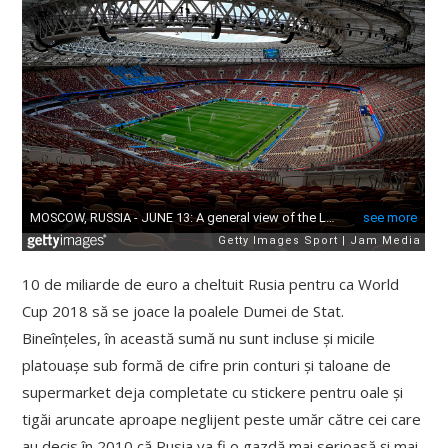
10 de miliarde de euro a cheltuit Rusia pentru ca World
Cup 2018 să se joace la poalele Dumei de Stat.
Bineînțeles, în această sumă nu sunt incluse și micile
platouașe sub formă de cifre prin conturi și taloane de
supermarket deja completate cu stickere pentru oale și
tigăi aruncate aproape neglijent peste umăr către cei care
au decis în 2010 că Rusia va fi o gazdă mai serioasă și mai