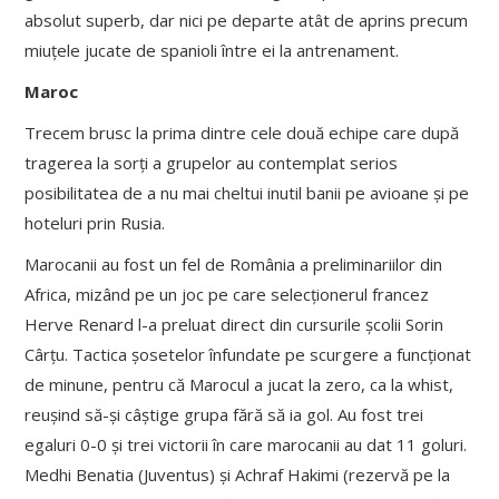
absolut superb, dar nici pe departe atât de aprins precum
miuțele jucate de spanioli între ei la antrenament.
Maroc
Trecem brusc la prima dintre cele două echipe care după
tragerea la sorți a grupelor au contemplat serios
posibilitatea de a nu mai cheltui inutil banii pe avioane și pe
hoteluri prin Rusia.
Marocanii au fost un fel de România a preliminariilor din
Africa, mizând pe un joc pe care selecționerul francez
Herve Renard l-a preluat direct din cursurile școlii Sorin
Cârțu. Tactica șosetelor înfundate pe scurgere a funcționat
de minune, pentru că Marocul a jucat la zero, ca la whist,
reușind să-și câștige grupa fără să ia gol. Au fost trei
egaluri 0-0 și trei victorii în care marocanii au dat 11 goluri.
Medhi Benatia (Juventus) și Achraf Hakimi (rezervă pe la