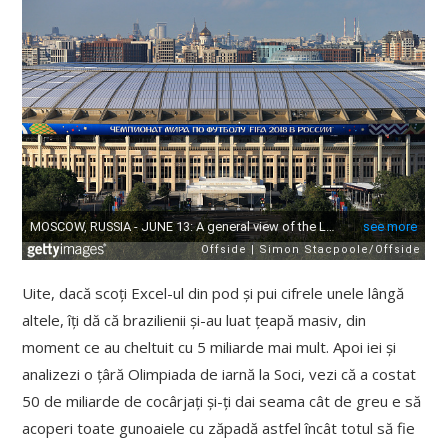
Uite, dacă scoți Excel-ul din pod și pui cifrele unele lângă
altele, îți dă că brazilienii și-au luat țeapă masiv, din
moment ce au cheltuit cu 5 miliarde mai mult. Apoi iei și
analizezi o țâră Olimpiada de iarnă la Soci, vezi că a costat
50 de miliarde de cocârjați și-ți dai seama cât de greu e să
acoperi toate gunoaiele cu zăpadă astfel încât totul să fie