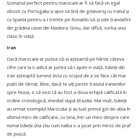
Scenariul perfect pentru marocani ar fi să facă un egal
obosit cu Portugalia și apoi să țină de golaveraj cu Iranul și
cu Spania pentru a-l trimite pe Ronaldo să-și ude trandafirii
din grădina casei din Madeira. Greu, dar dificil, vorba unui
clasic în viață.
Iran
Dacă marocanii ar putea să-și aștearnă pe hârtie câteva
cifre care la o adică ar putea să-i ajute-n viață, băieții din
Iran așteaptă turneul ăsta cu scopul de a se face cât mai
puțin de târnaț. Bine, dacă te uiți peste traseul iranienilor
spre Rusia, o să vezi că au fost a doua echipă calificată în
ordine cronologică, imediat după Brazilia. Mai mult, băieții
au urmat exemplul Marocului și au luat primul gol de-abia în
ultimul meci de calificare, cu Siria, într-un meci despre care
numai băieții știa știu cum naiba s-a jucat prin miros de praf
de pușcă.