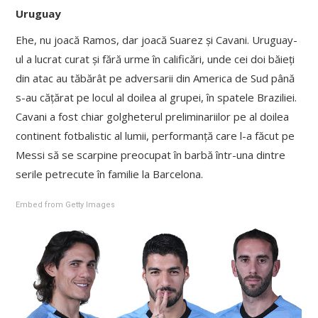
Uruguay
Ehe, nu joacă Ramos, dar joacă Suarez și Cavani. Uruguay-
ul a lucrat curat și fără urme în calificări, unde cei doi băieți
din atac au tăbărât pe adversarii din America de Sud până
s-au cățărat pe locul al doilea al grupei, în spatele Braziliei.
Cavani a fost chiar golgheterul preliminariilor pe al doilea
continent fotbalistic al lumii, performanță care l-a făcut pe
Messi să se scarpine preocupat în barbă într-una dintre
serile petrecute în familie la Barcelona.
Embed from Getty Images