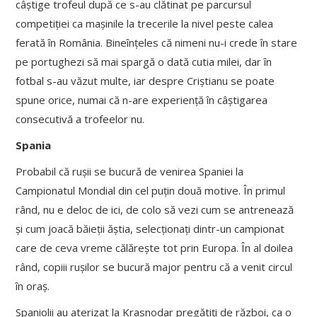
câștige trofeul după ce s-au clătinat pe parcursul
competiției ca mașinile la trecerile la nivel peste calea
ferată în România. Bineînțeles că nimeni nu-i crede în stare
pe portughezi să mai spargă o dată cutia milei, dar în
fotbal s-au văzut multe, iar despre Criștianu se poate
spune orice, numai că n-are experiență în câștigarea
consecutivă a trofeelor nu.
Spania
Probabil că rușii se bucură de venirea Spaniei la
Campionatul Mondial din cel puțin două motive. În primul
rând, nu e deloc de ici, de colo să vezi cum se antrenează
și cum joacă băieții ăștia, selecționați dintr-un campionat
care de ceva vreme călărește tot prin Europa. În al doilea
rând, copiii rușilor se bucură major pentru că a venit circul
în oraș.
Spaniolii au aterizat la Krasnodar pregătiți de război, ca o