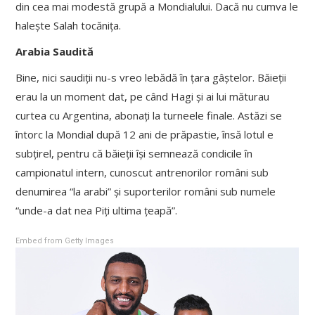
din cea mai modestă grupă a Mondialului. Dacă nu cumva le
halește Salah tocănița.
Arabia Saudită
Bine, nici saudiții nu-s vreo lebădă în țara gâștelor. Băieții
erau la un moment dat, pe când Hagi și ai lui măturau
curtea cu Argentina, abonați la turneele finale. Astăzi se
întorc la Mondial după 12 ani de prăpastie, însă lotul e
subțirel, pentru că băieții își semnează condicile în
campionatul intern, cunoscut antrenorilor români sub
denumirea “la arabi” și suporterilor români sub numele
“unde-a dat nea Piți ultima țeapă”.
Embed from Getty Images