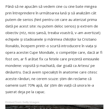
Până să ne apucăm să vedem cine cu cine bate mingea
prin întreprindere în următoarea lună și să analizăm cât
putem de serios (hint pentru cei care au aterizat prima
dată pe acest site: nu putem deloc serios) și extrem de
obiectiv (ntz, nicio șansă, treaba voastră, v-am avertizat)
echipele și stadioanele și mărimea chiloților lui Cristiano
Ronaldo, începem printr-o scurtă introducere în viața și
opera acestei Cupe Mondiale, o competiție care, dacă ar fi
fost om, ar fi arătat fix ca fetele care prezintă emisiunile
mondene: vopsită și machiată, dar goală ca Artexu’ pe
dinăuntru. Dacă avem specialiști în anatomie care citesc
aceste rânduri, ne cerem scuze: știm din reclame că
oamenii sunt 70% apă, da’ știm din viață că unora le-a
șuierat deja pe la capac.
Embed from Getty Images