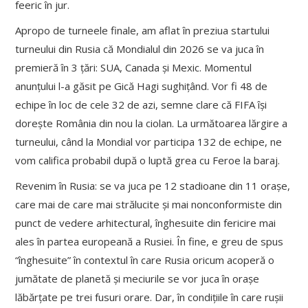
feeric în jur.
Apropo de turneele finale, am aflat în preziua startului
turneului din Rusia că Mondialul din 2026 se va juca în
premieră în 3 țări: SUA, Canada și Mexic. Momentul
anunțului l-a găsit pe Gică Hagi sughițând. Vor fi 48 de
echipe în loc de cele 32 de azi, semne clare că FIFA își
dorește România din nou la ciolan. La următoarea lărgire a
turneului, când la Mondial vor participa 132 de echipe, ne
vom califica probabil după o luptă grea cu Feroe la baraj.
Revenim în Rusia: se va juca pe 12 stadioane din 11 orașe,
care mai de care mai strălucite și mai nonconformiste din
punct de vedere arhitectural, înghesuite din fericire mai
ales în partea europeană a Rusiei. În fine, e greu de spus
“înghesuite” în contextul în care Rusia oricum acoperă o
jumătate de planetă și meciurile se vor juca în orașe
lăbărțate pe trei fusuri orare. Dar, în condițiile în care rușii