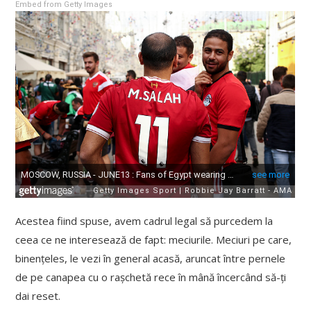
Embed from Getty Images
Acestea fiind spuse, avem cadrul legal să purcedem la
ceea ce ne interesează de fapt: meciurile. Meciuri pe care,
binențeles, le vezi în general acasă, aruncat între pernele
de pe canapea cu o rașchetă rece în mână încercând să-ți
dai reset.