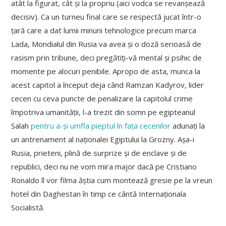
atât la figurat, cât și la propriu (aici vodca se revanșează
decisiv). Ca un turneu final care se respectă jucat într-o
țară care a dat lumii minuni tehnologice precum marca
Lada, Mondialul din Rusia va avea și o doză serioasă de
rasism prin tribune, deci pregătiți-vă mental și psihic de
momente pe alocuri penibile. Apropo de asta, munca la
acest capitol a început deja când Ramzan Kadyrov, lider
cecen cu ceva puncte de penalizare la capitolul crime
împotriva umanității, l-a trezit din somn pe egipteanul
Salah
pentru a-și umfla pieptul în fața cecenilor
adunați la
un antrenament al naționalei Egiptului la Grozny. Așa-i
Rusia, prieteni, plină de surprize și de enclave și de
republici, deci nu ne vom mira major dacă pe Cristiano
Ronaldo îl vor filma ăștia cum montează gresie pe la vreun
hotel din Daghestan în timp ce cântă Internaționala
Socialistă.