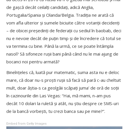
de gașcă decât ceilalți candidați, adică Anglia,
Portugalia/Spania și Olanda/Belgia. Tradiția ne arată că
vom afla ulterior și sumele biciuite către votanții decidenți
– de obicei președinți de federații cu sediul în baobab, deci
nu e nevoie decât de puțin timp și de încredere că totul se
va termina cu bine. Până la urmă, ce se poate întâmpla
nasol? Să sifoneze rușii bani până când nu le mai ajung de
bocanci noi pentru armată?
Bineînțeles că, luată pur matematic, suma asta nu e deloc
mare, că doar nu-s proști rușii să facă să pară c-au cheltuit
mult, doar ăștia-s ca geolgăii scăpați juma’ de oră de soții
în cazinourile din Las Vegas: “Hai, mă mami, n-am pus
decât 10 dolari la ruletă și atât, nu știu despre ce SMS-uri
de la bancă vorbești, tu crezi banca sau pe mine?”.
Embed from Getty Images