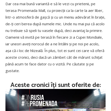
Dar cea mai bună variantă e să le vezi cu prietenii, pe
terasa Promenada Mall, cu proiecții ca la carte la aer liber,
într-o atmosferă de gașcă și cu un meniu adevărat în brațe,
de-ți ceri berea după numele mic. Unde nu mai pui că acolo
nu trebuie să speli tu vasele după, deci avantaj la primire.
Oamenii vă invită pe terasă în fiecare zi a Cupei Mondiale,
iar uneori aveți norocul de a ne întâlni și pe noi pe acolo,
așa că-i loc de hlizeală. În plus, tot ei sunt cei care vă oferă
aceste cronici, deci dacă un zâmbet cât de mărunt schițat
până acum te face dator cu o vizită. Pe căutate și pe
gustate.
Aceste cronici îți sunt oferite de: