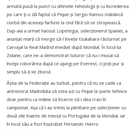
armată pusă la punct cu ultimele tehnologii și cu încrederea
pe care ți-o dă faptul că Pique și Sergio Ramos mănâncă
ciorbă din aceeași farfurie la cină fără să se stropească.
Dup-aia a urmat haosul: Lopetegui, selecționerul Spaniei, a
anunțat marți că merge să-l învețe tsukahara răsturnat pe
Carvajal la Real Madrid imediat după Mondial. În locul lui
Zidane, care ne-a demonstrat tuturor că nu-i musai să
începi coborârea după ce ajungi pe Everest, ci poți pur și
simplu să-ți iei zborul.
Ăștia de la Federație au turbat, pentru că nu se cade ca
antrenorul Madridului să stea azi cu Pique la șuete tehnice
doar pentru ca mâine să încerce să-i dea craci în
campionat. Așa că l-au trimis la plimbare pe selecționer cu
două zile înainte de meciul cu Portugalia de la Mondial, iar
în locul său a fost înșurubat Fernando Hierro.