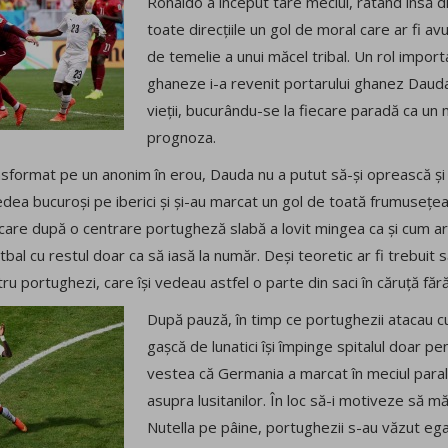
Ronaldo a început tare meciul, ratând însă din
toate direcțiile un gol de moral care ar fi av
de temelie a unui măcel tribal. Un rol importa
ghaneze i-a revenit portarului ghanez Dauda,
vieții, bucurându-se la fiecare paradă ca un 
prognoza.
nsformat pe un anonim în erou, Dauda nu a putut să-și oprească și 
vedea bucuroși pe iberici și și-au marcat un gol de toată frumusețe
care după o centrare portugheză slabă a lovit mingea ca și cum ar fi
tbal cu restul doar ca să iasă la număr. Deși teoretic ar fi trebuit să
 portughezi, care își vedeau astfel o parte din saci în căruță fără 
După pauză, în timp ce portughezii atacau c
gașcă de lunatici își împinge spitalul doar pe
vestea că Germania a marcat în meciul parale
asupra lusitanilor. În loc să-i motiveze să m
Nutella pe pâine, portughezii s-au văzut egal