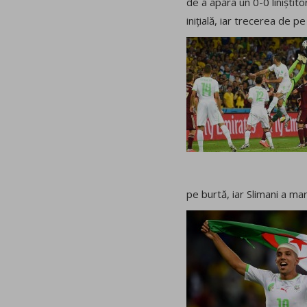
de a apăra un 0-0 liniștit
inițială, iar trecerea de p
pe burtă, iar Slimani a mar