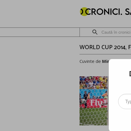
WORLD CUP 2014, F
Cuvinte de
Mircea Meșt
Type
your
email