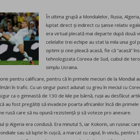
În ultima grupă a Mondialelor, Rusia, Algeria
luptat direct și indirect cu șanse relativ egale
era virtual plecată mai departe după două vic
celelalte trei echipe au stat la mila unui gol
optimi și cine pleacă acasă, fie că “acasă” î
tehnologizata Coreea de Sud, cuibul de terori
simplu Ucraina.
rie pentru calificare, pentru că în primele meciuri de la Mondial au 
filmări în trafic. Cu un singur punct adunat cu greu în meciul cu Cor
 sigur ca o gimnastă de 130 de kile pe bârnă, rușii au desfăcut artil
l că au fost pregătiți să invadeze poarta africanilor încă din primel
gine rusă care să nu opună rezistență și să voteze pro anexare.
l și Algeria era condusă. Era minutul 5, iar Kokorin, un rusnac care 
diale sau să lupte în cușcă, a marcat cu capul, în vinclu, pentru 