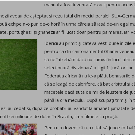
manual a fost inventată exact pentru aceast
hezii aveau de așteptat și rezultatul din meciul paralel, SUA-Germ
 două echipe n-o pun de-o horă în urma căreia să iasă de-un egal mu
tate, portughezii și ghanezii ar fi jucat doar pentru palmares, iar 
Ibericii au primit și câteva vești bune în zilel
pentru că din cantonamentul Ghanei veneau 
să ne întrebăm dacă nu cumva în locul african
selecționată divizionară a Ligii 1. Jucătorii a
Federația africană nu le-a plătit bonusurile 
că se leagă de calorifere, că bat arbitrul și 
macetele dacă suta de mii de leușteni de juc
până la ora meciului. După scuipați trimiși în 
nezi au cedat și, după ce probabil au vândut la amanet jumătate de 
ul trei milioane de dolari în Brazilia, ca-n filmele cu proști.
Pentru a dovedi că n-a uitat să joace fotbal