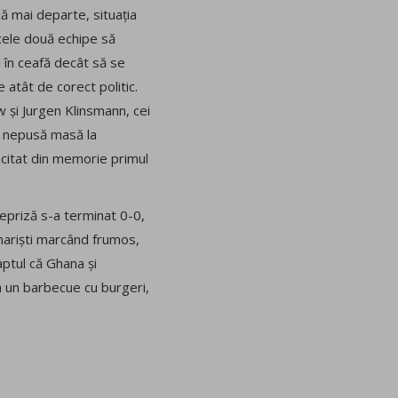
ă mai departe, situația
cele două echipe să
 în ceafă decât să se
 atât de corect politic.
w și Jurgen Klinsmann, cei
pe nepusă masă la
ecitat din memorie primul
repriză s-a terminat 0-0,
enariști marcând frumos,
aptul că Ghana și
la un barbecue cu burgeri,