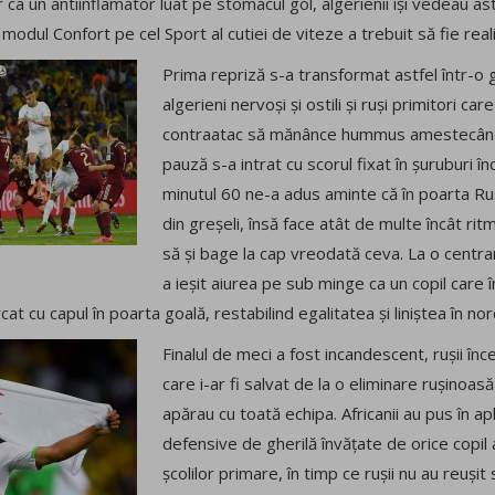
or ca un antiinflamator luat pe stomacul gol, algerienii își vedeau a
e modul Confort pe cel Sport al cutiei de viteze a trebuit să fie rea
Prima repriză s-a transformat astfel într-o 
algerieni nervoși și ostili și ruși primitori ca
contraatac să mănânce hummus amestecându
pauză s-a intrat cu scorul fixat în șuruburi în
minutul 60 ne-a adus aminte că în poarta Rusi
din greșeli, însă face atât de multe încât rit
să și bage la cap vreodată ceva. La o centra
a ieșit aiurea pe sub minge ca un copil care 
cat cu capul în poarta goală, restabilind egalitatea și liniștea în nord
Finalul de meci a fost incandescent, rușii în
care i-ar fi salvat de la o eliminare rușinoasă
apărau cu toată echipa. Africanii au pus în apl
defensive de gherilă învățate de orice copil 
școlilor primare, în timp ce rușii nu au reușit