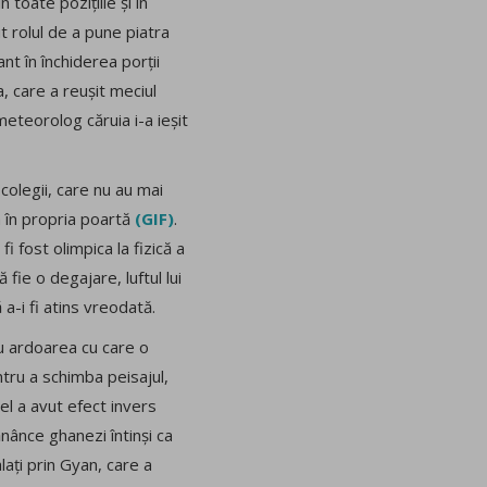
 toate pozițiile și în
ut rolul de a pune piatra
nt în închiderea porții
 care a reușit meciul
meteorolog căruia i-a ieșit
colegii, care nu au mai
a în propria poartă
(GIF)
.
 fost olimpica la fizică a
 fie o degajare, luftul lui
a-i fi atins vreodată.
u ardoarea cu care o
ntru a schimba peisajul,
l a avut efect invers
ănânce ghanezi întinși ca
ați prin Gyan, care a