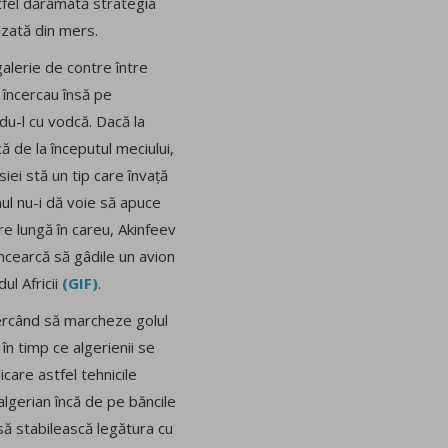
stfel dărâmată strategia
lizată din mers.
galerie de contre între
re încercau însă pe
-l cu vodcă. Dacă la
că de la începutul meciului,
ei stă un tip care învață
mul nu-i dă voie să apuce
re lungă în careu, Akinfeev
încearcă să gâdile un avion
ul Africii
(GIF)
.
cercând să marcheze golul
 în timp ce algerienii se
icare astfel tehnicile
algerian încă de pe băncile
 să stabilească legătura cu