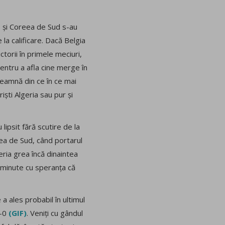
, și Coreea de Sud s-au
 la calificare. Dacă Belgia
torii în primele meciuri,
 pentru a afla cine merge în
nseamnă din ce în ce mai
ști Algeria sau pur și
lipsit fără scutire de la
eea de Sud, când portarul
eria grea încă dinaintea
e minute cu speranța că
a ales probabil în ultimul
1-0
(GIF)
. Veniți cu gândul