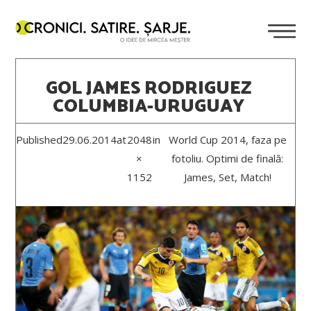
GOL JAMES RODRIGUEZ
COLUMBIA-URUGUAY
Published
29.06.2014
at
2048
in
World Cup 2014, faza pe
×
fotoliu. Optimi de finală:
1152
James, Set, Match!