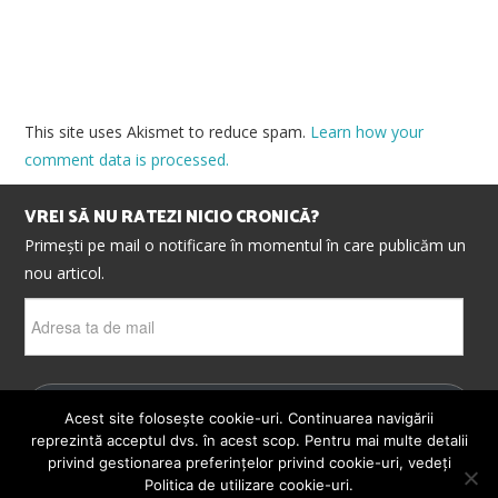
This site uses Akismet to reduce spam.
Learn how your
comment data is processed.
VREI SĂ NU RATEZI NICIO CRONICĂ?
Primești pe mail o notificare în momentul în care publicăm un
nou articol.
Adresa
ta
de
mail
ABONEAZĂ-TE
Acest site folosește cookie-uri. Continuarea navigării
reprezintă acceptul dvs. în acest scop. Pentru mai multe detalii
privind gestionarea preferințelor privind cookie-uri, vedeți
Politica de utilizare cookie-uri.
© 2026 CRONICI. SATIRE. ȘARJE. TOATE DREPTURILE