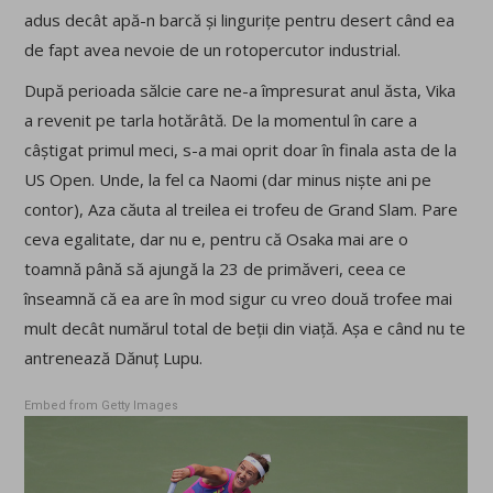
adus decât apă-n barcă și lingurițe pentru desert când ea
de fapt avea nevoie de un rotopercutor industrial.
După perioada sălcie care ne-a împresurat anul ăsta, Vika
a revenit pe tarla hotărâtă. De la momentul în care a
câștigat primul meci, s-a mai oprit doar în finala asta de la
US Open. Unde, la fel ca Naomi (dar minus niște ani pe
contor), Aza căuta al treilea ei trofeu de Grand Slam. Pare
ceva egalitate, dar nu e, pentru că Osaka mai are o
toamnă până să ajungă la 23 de primăveri, ceea ce
înseamnă că ea are în mod sigur cu vreo două trofee mai
mult decât numărul total de beții din viață. Așa e când nu te
antrenează Dănuț Lupu.
Embed from Getty Images