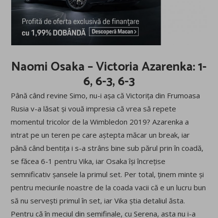
Naomi Osaka – Victoria Azarenka: 1-
6, 6-3, 6-3
Până când revine Simo, nu-i așa că Victorița din Frumoasa
Rusia v-a lăsat și vouă impresia că vrea să repete
momentul tricolor de la Wimbledon 2019? Azarenka a
intrat pe un teren pe care aștepta măcar un break, iar
până când bentița i s-a strâns bine sub părul prin în coadă,
se făcea 6-1 pentru Vika, iar Osaka își încrețise
semnificativ șansele la primul set. Per total, ținem minte și
pentru meciurile noastre de la coada vacii că e un lucru bun
să nu servești primul în set, iar Vika știa detaliul ăsta.
Pentru că în meciul din semifinale, cu Serena, asta nu i-a