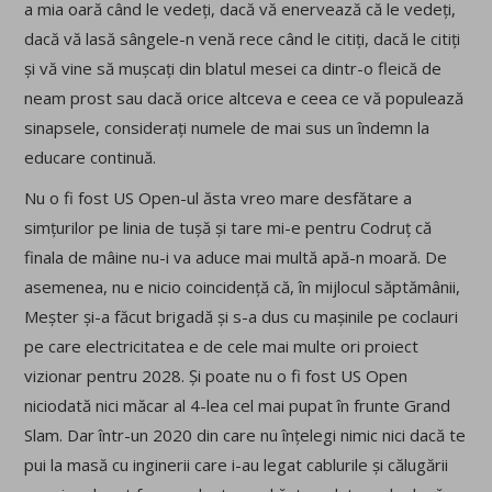
a mia oară când le vedeți, dacă vă enervează că le vedeți,
dacă vă lasă sângele-n venă rece când le citiți, dacă le citiți
și vă vine să mușcați din blatul mesei ca dintr-o fleică de
neam prost sau dacă orice altceva e ceea ce vă populează
sinapsele, considerați numele de mai sus un îndemn la
educare continuă.
Nu o fi fost US Open-ul ăsta vreo mare desfătare a
simțurilor pe linia de tușă și tare mi-e pentru Codruț că
finala de mâine nu-i va aduce mai multă apă-n moară. De
asemenea, nu e nicio coincidență că, în mijlocul săptămânii,
Meșter și-a făcut brigadă și s-a dus cu mașinile pe coclauri
pe care electricitatea e de cele mai multe ori proiect
vizionar pentru 2028. Și poate nu o fi fost US Open
niciodată nici măcar al 4-lea cel mai pupat în frunte Grand
Slam. Dar într-un 2020 din care nu înțelegi nimic nici dacă te
pui la masă cu inginerii care i-au legat cablurile și călugării