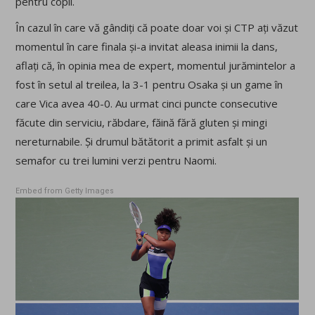
pentru copii.
În cazul în care vă gândiți că poate doar voi și CTP ați văzut
momentul în care finala și-a invitat aleasa inimii la dans,
aflați că, în opinia mea de expert, momentul jurămintelor a
fost în setul al treilea, la 3-1 pentru Osaka și un game în
care Vica avea 40-0. Au urmat cinci puncte consecutive
făcute din serviciu, răbdare, făină fără gluten și mingi
nereturnabile. Și drumul bătătorit a primit asfalt și un
semafor cu trei lumini verzi pentru Naomi.
Embed from Getty Images