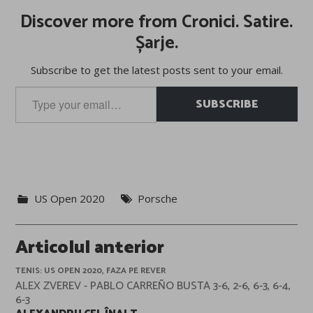
Discover more from Cronici. Satire.
Șarje.
Subscribe to get the latest posts sent to your email.
Type
SUBSCRIBE
your
email…
US Open 2020
Porsche
Post
Articolul anterior
navigation
TENIS: US OPEN 2020, FAZA PE REVER
ALEX ZVEREV - PABLO CARREÑO BUSTA 3-6, 2-6, 6-3, 6-4,
6-3