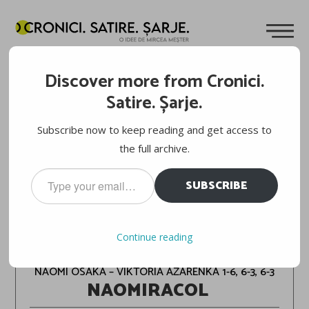
Discover more from Cronici.
Satire. Șarje.
Subscribe now to keep reading and get access to
the full archive.
Type
SUBSCRIBE
your
email…
Continue reading
TENIS: US OPEN 2020, FAZA PE REVER
NAOMI OSAKA – VIKTORIA AZARENKA 1-6, 6-3, 6-3
NAOMIRACOL