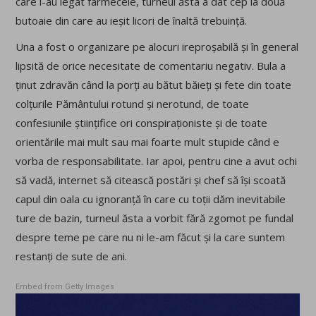
care i-au legat farmecele, turneul ăsta a dat cep la două
butoaie din care au ieșit licori de înaltă trebuință.
Una a fost o organizare pe alocuri ireproșabilă și în general
lipsită de orice necesitate de comentariu negativ. Bula a
ținut zdravăn când la porți au bătut băieți și fete din toate
colțurile Pământului rotund și nerotund, de toate
confesiunile științifice ori conspiraționiste și de toate
orientările mai mult sau mai foarte mult stupide când e
vorba de responsabilitate. Iar apoi, pentru cine a avut ochi
să vadă, internet să citească postări și chef să își scoată
capul din oala cu ignoranță în care cu toții dăm inevitabile
ture de bazin, turneul ăsta a vorbit fără zgomot pe fundal
despre teme pe care nu ni le-am făcut și la care suntem
restanți de sute de ani.
Embed from Getty Images