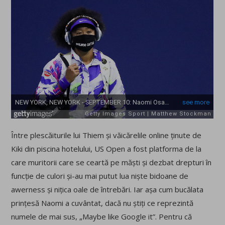
Între plescăiturile lui Thiem și văicărelile online ținute de
Kiki din piscina hotelului, US Open a fost platforma de la
care muritorii care se ceartă pe măști și dezbat drepturi în
funcție de culori și-au mai putut lua niște bidoane de
awerness și nițica oale de întrebări. Iar așa cum bucălata
prințesă Naomi a cuvântat, dacă nu știți ce reprezintă
numele de mai sus, „Maybe like Google it”. Pentru că