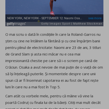
O mai scriu o dată în condițiile în care la Roland-Garros nu
știm cu cine ne întâlnim la fântână și cu cine împărțim banii
pentru plinul de electricitate: Naomi are 23 de ani, 3 titluri
de Grand Slam și asta nici măcar nu e cea mai
impresionantă chestie pe care să i-o scriem pe cană de
Crăciun. Osaka a avut nevoie de mai puțin de o viață de om
să își înțeleagă puterile. Și momentele despre care unii
spun că ar fi însemnat capotarea ei au fost de fapt niște
luni în care nu a mai fost în Top 5.
Cam atât cu vorbele mele, pentru că mâine vă vine la
poartă Codruț cu finala lui de la băieți. Citiți mai mult decât
scrieți și dați like mai mult decât dați hate. Au revoir.