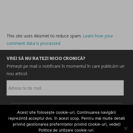
This site uses Akismet to reduce spam.
Learn how your
comment data is processed.
VREI SĂ NU RATEZI NICIO CRONICĂ?
Primești pe mail o notificare în momentul în care publicăm un
nou articol.
Adresa
ta
de
mail
ABONEAZĂ-TE
Acest site folosește cookie-uri. Continuarea navigării
reprezintă acceptul dvs. în acest scop. Pentru mai multe detalii
privind gestionarea preferințelor privind cookie-uri, vedeți
Politica de utilizare cookie-uri.
© 2026 CRONICI. SATIRE. ȘARJE. TOATE DREPTURILE