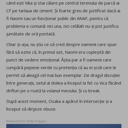
când ești Vika și stai călare pe centrul terenului de parcă ai
CF pe tarlaua de ciment. Și foarte greu de justificat dacă ai
fi Naomi sau un funcționar public din ANAF, pentru că
problema e comună: nici una, nici celălalt nu-și pot justifica
jumătate de oră pontată.
Chiar și-așa, nu știu ce să cred despre oamenii care spun
fără să ezite că, în primul set, Naomi era copleșită din
punct de vedere emoțional. Ăștia par a fi oamenii care
cumpără pepene verde cu pretenția că au ei școli care le
permit să aleagă cel mai bun exemplar. De dragul discuției
între generații, setul al doilea a început la fel: cu Vica făcând
drifturi pe o roată la volanul meciului. Și cu break.
După acest moment, Osaka a apărut în intersecție și a
început să dirijeze obuze.
Embed from Getty Images