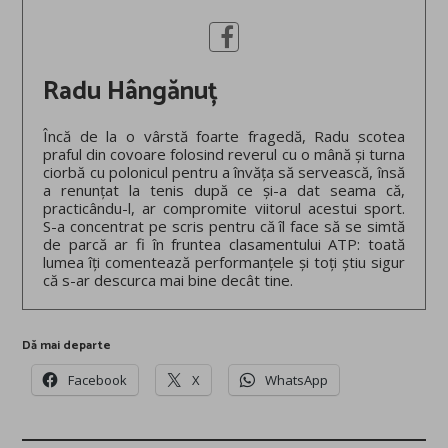
Radu Hângănuț
Încă de la o vârstă foarte fragedă, Radu scotea
praful din covoare folosind reverul cu o mână și turna
ciorbă cu polonicul pentru a învăța să servească, însă
a renunțat la tenis după ce și-a dat seama că,
practicându-l, ar compromite viitorul acestui sport.
S-a concentrat pe scris pentru că îl face să se simtă
de parcă ar fi în fruntea clasamentului ATP: toată
lumea îți comentează performanțele și toți știu sigur
că s-ar descurca mai bine decât tine.
Dă mai departe
Facebook
X
WhatsApp