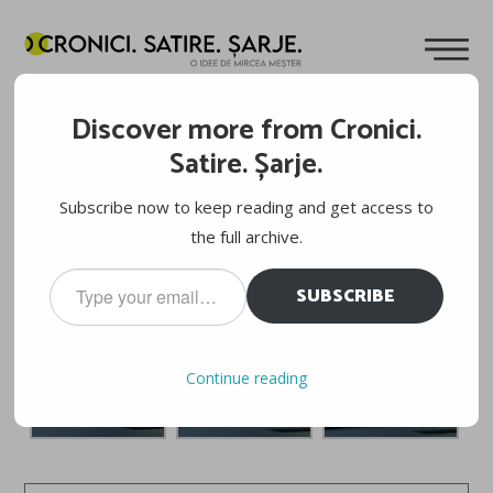
UN TATĂ RESPONSABIL
Discover more from Cronici.
Cuvinte de
Mircea Meșter
23.05.2011
Satire. Șarje.
E ok, centura de siguranță ține borcanele de zacuscă
Subscribe now to keep reading and get access to
toamna, când se coc legumele. Scaunul copilului? Cam
the full archive.
moale, o fi de la curent?
Type
SUBSCRIBE
your
email…
Continue reading