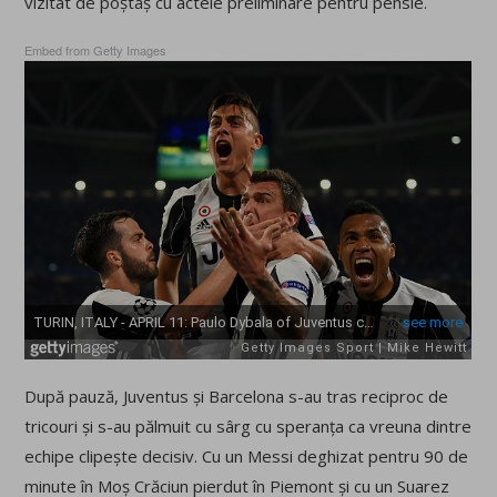
vizitat de poștaș cu actele preliminare pentru pensie.
Embed from Getty Images
După pauză, Juventus și Barcelona s-au tras reciproc de
tricouri și s-au pălmuit cu sârg cu speranța ca vreuna dintre
echipe clipește decisiv. Cu un Messi deghizat pentru 90 de
minute în Moș Crăciun pierdut în Piemont și cu un Suarez