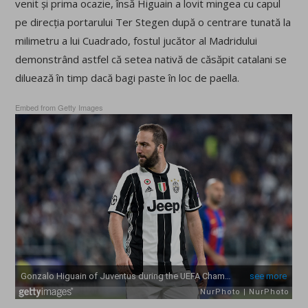
venit și prima ocazie, însă Higuain a lovit mingea cu capul
pe direcția portarului Ter Stegen după o centrare tunată la
milimetru a lui Cuadrado, fostul jucător al Madridului
demonstrând astfel că setea nativă de căsăpit catalani se
diluează în timp dacă bagi paste în loc de paella.
Embed from Getty Images