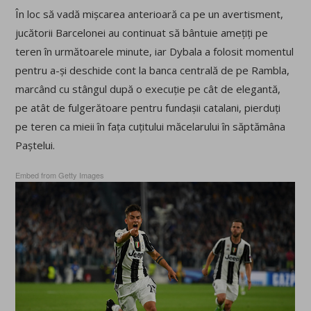
În loc să vadă mișcarea anterioară ca pe un avertisment,
jucătorii Barcelonei au continuat să bântuie amețiți pe
teren în următoarele minute, iar Dybala a folosit momentul
pentru a-și deschide cont la banca centrală de pe Rambla,
marcând cu stângul după o execuție pe cât de elegantă,
pe atât de fulgerătoare pentru fundașii catalani, pierduți
pe teren ca mieii în fața cuțitului măcelarului în săptămâna
Paștelui.
Embed from Getty Images