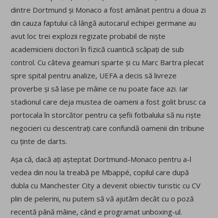
dintre Dortmund și Monaco a fost amânat pentru a doua zi
din cauza faptului că lângă autocarul echipei germane au
avut loc trei explozii regizate probabil de niște
academicieni doctori în fizică cuantică scăpați de sub
control. Cu câteva geamuri sparte și cu Marc Bartra plecat
spre spital pentru analize, UEFA a decis să livreze
proverbe și să lase pe mâine ce nu poate face azi. Iar
stadionul care deja mustea de oameni a fost golit brusc ca
portocala în storcător pentru ca șefii fotbalului să nu riște
negocieri cu descentrați care confundă oamenii din tribune
cu ținte de darts.
Așa că, dacă ați așteptat Dortmund-Monaco pentru a-l
vedea din nou la treabă pe Mbappé, copilul care după
dubla cu Manchester City a devenit obiectiv turistic cu CV
plin de pelerini, nu putem să vă ajutăm decât cu o poză
recentă până mâine, când e programat unboxing-ul.