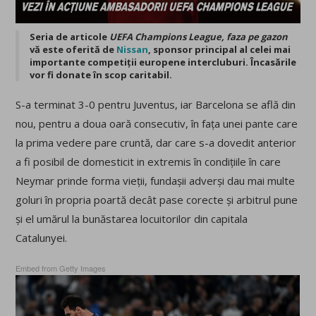
Seria de articole
UEFA Champions League, faza pe gazon
vă este oferită de
Nissan
, sponsor principal al celei mai
importante competiții europene intercluburi. Încasările
vor fi donate în scop caritabil.
S-a terminat 3-0 pentru Juventus, iar Barcelona se află din
nou, pentru a doua oară consecutiv, în fața unei pante care
la prima vedere pare cruntă, dar care s-a dovedit anterior
a fi posibil de domesticit in extremis în condițiile în care
Neymar prinde forma vieții, fundașii adverși dau mai multe
goluri în propria poartă decât pase corecte și arbitrul pune
și el umărul la bunăstarea locuitorilor din capitala
Catalunyei.
Embed from Getty Images