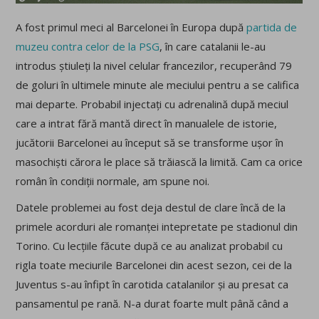
A fost primul meci al Barcelonei în Europa după
partida de
muzeu contra celor de la PSG
, în care catalanii le-au
introdus știuleți la nivel celular francezilor, recuperând 79
de goluri în ultimele minute ale meciului pentru a se califica
mai departe. Probabil injectați cu adrenalină după meciul
care a intrat fără mantă direct în manualele de istorie,
jucătorii Barcelonei au început să se transforme ușor în
masochiști cărora le place să trăiască la limită. Cam ca orice
român în condiții normale, am spune noi.
Datele problemei au fost deja destul de clare încă de la
primele acorduri ale romanței intepretate pe stadionul din
Torino. Cu lecțiile făcute după ce au analizat probabil cu
rigla toate meciurile Barcelonei din acest sezon, cei de la
Juventus s-au înfipt în carotida catalanilor și au presat ca
pansamentul pe rană. N-a durat foarte mult până când a