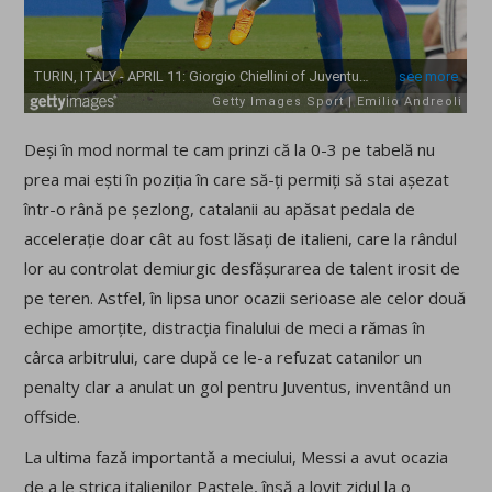
Deși în mod normal te cam prinzi că la 0-3 pe tabelă nu
prea mai ești în poziția în care să-ți permiți să stai așezat
într-o rână pe șezlong, catalanii au apăsat pedala de
accelerație doar cât au fost lăsați de italieni, care la rândul
lor au controlat demiurgic desfășurarea de talent irosit de
pe teren. Astfel, în lipsa unor ocazii serioase ale celor două
echipe amorțite, distracția finalului de meci a rămas în
cârca arbitrului, care după ce le-a refuzat catanilor un
penalty clar a anulat un gol pentru Juventus, inventând un
offside.
La ultima fază importantă a meciului, Messi a avut ocazia
de a le strica italienilor Paștele, însă a lovit zidul la o