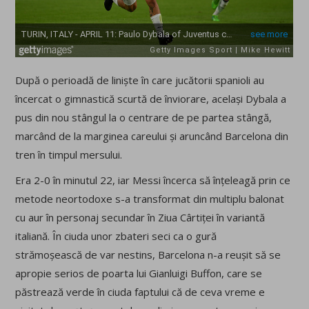
După o perioadă de liniște în care jucătorii spanioli au
încercat o gimnastică scurtă de înviorare, același Dybala a
pus din nou stângul la o centrare de pe partea stângă,
marcând de la marginea careului și aruncând Barcelona din
tren în timpul mersului.
Era 2-0 în minutul 22, iar Messi încerca să înțeleagă prin ce
metode neortodoxe s-a transformat din multiplu balonat
cu aur în personaj secundar în Ziua Cârtiței în variantă
italiană. În ciuda unor zbateri seci ca o gură
strămoșească de var nestins, Barcelona n-a reușit să se
apropie serios de poarta lui Gianluigi Buffon, care se
păstrează verde în ciuda faptului că de ceva vreme e