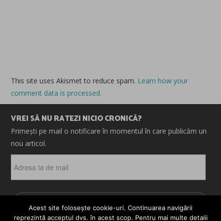
This site uses Akismet to reduce spam.
Learn how your
comment data is processed.
VREI SĂ NU RATEZI NICIO CRONICĂ?
Primești pe mail o notificare în momentul în care publicăm un
nou articol.
Adresa
ta
de
mail
ABONEAZĂ-TE
Acest site folosește cookie-uri. Continuarea navigării
reprezintă acceptul dvs. în acest scop. Pentru mai multe detalii