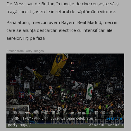
De Messi sau de Buffon, în funcție de cine reușește să-și
tragă corect șosetele în returul de săptămâna viitoare.
Până atunci, miercuri avem Bayern-Real Madrid, meci în
care se anunță descărcări electrice cu intensificări ale
aerelor. Fiți pe fază.
Embed from Getty Images