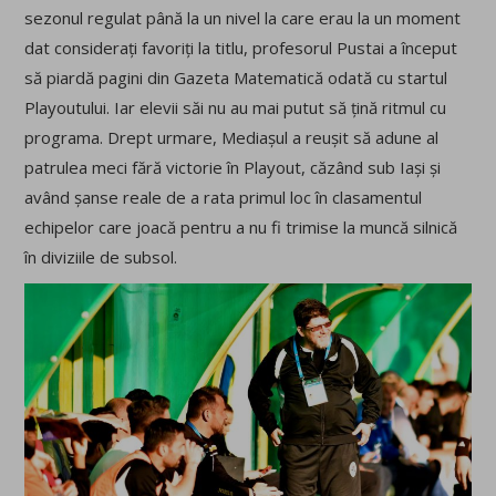
sezonul regulat până la un nivel la care erau la un moment
dat considerați favoriți la titlu, profesorul Pustai a început
să piardă pagini din Gazeta Matematică odată cu startul
Playoutului. Iar elevii săi nu au mai putut să țină ritmul cu
programa. Drept urmare, Mediașul a reușit să adune al
patrulea meci fără victorie în Playout, căzând sub Iași și
având șanse reale de a rata primul loc în clasamentul
echipelor care joacă pentru a nu fi trimise la muncă silnică
în diviziile de subsol.