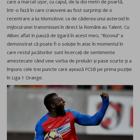
care a marcat ușor, cu capul, de la doi metri de poartă,
într-o fază în care craiovenii au fost surprinși de o
recentrare a lui Momcilovic ca de căderea unui asteroid în
mijlocul unei transmisiuni în direct la Românii au Talent. Cu
Alibec aflat în pauză de țigară în acest meci, “Bizonul” a
demonstrat că poate fi o soluție în atac în momentul în
care restul jucătorilor sunt încercați de sentimente
amestecate când vine vorba de preluări și pase scurte și a
împuns cele trei puncte care așează FCSB pe prima poziție
în Liga 1 Orange.