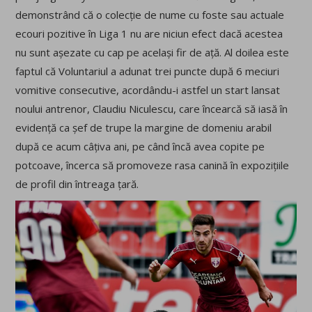
demonstrând că o colecție de nume cu foste sau actuale
ecouri pozitive în Liga 1 nu are niciun efect dacă acestea
nu sunt așezate cu cap pe același fir de ață. Al doilea este
faptul că Voluntariul a adunat trei puncte după 6 meciuri
vomitive consecutive, acordându-i astfel un start lansat
noului antrenor, Claudiu Niculescu, care încearcă să iasă în
evidență ca șef de trupe la margine de domeniu arabil
după ce acum câțiva ani, pe când încă avea copite pe
potcoave, încerca să promoveze rasa canină în expozițiile
de profil din întreaga țară.