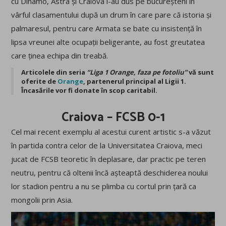
cu Dinamo, Astra și Craiova i-au dus pe bucureșteni în
vârful clasamentului după un drum în care pare că istoria și
palmaresul, pentru care Armata se bate cu insistență în
lipsa vreunei alte ocupații beligerante, au fost greutatea
care ținea echipa din treabă.
Articolele din seria
“Liga 1 Orange, faza pe fotoliu”
vă sunt
oferite de
Orange
, partenerul principal al Ligii 1.
Încasările vor fi donate în scop caritabil.
Craiova – FCSB 0-1
Cel mai recent exemplu al acestui curent artistic s-a văzut
în partida contra celor de la Universitatea Craiova, meci
jucat de FCSB teoretic în deplasare, dar practic pe teren
neutru, pentru că oltenii încă așteaptă deschiderea noului
lor stadion pentru a nu se plimba cu cortul prin țară ca
mongolii prin Asia.