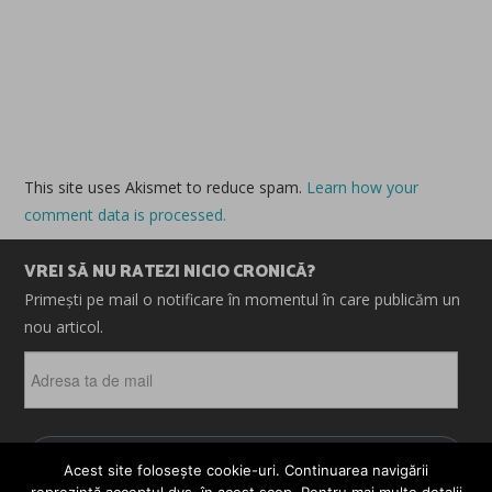
This site uses Akismet to reduce spam.
Learn how your
comment data is processed.
VREI SĂ NU RATEZI NICIO CRONICĂ?
Primești pe mail o notificare în momentul în care publicăm un
nou articol.
Adresa
ta
de
mail
ABONEAZĂ-TE
Acest site folosește cookie-uri. Continuarea navigării