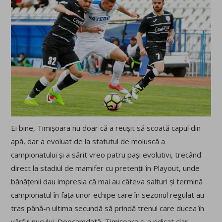
Ei bine, Timișoara nu doar că a reușit să scoată capul din
apă, dar a evoluat de la statutul de moluscă a
campionatului și a sărit vreo patru pași evolutivi, trecând
direct la stadiul de mamifer cu pretenții în Playout, unde
bănățenii dau impresia că mai au câteva salturi și termină
campionatul în fața unor echipe care în sezonul regulat au
tras până-n ultima secundă să prindă trenul care ducea în
vârful nucului. Deocamdată, Timișoara s-a ridicat clar