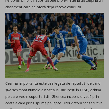
ne oprim și noi din rupt tastele și privim de la distanță la un
clasament care ne oferă deja câteva concluzii.
Cea mai importantă este cea legată de faptul că, de când
și-a schimbat numele din Steaua București în FCSB, echipa
pe care vechii suporteri din Ghencea încep s-o vadă prin
ceață a cam prins spumă pe lapte. Trei victorii consecutive