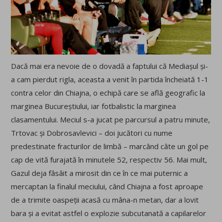
Dacă mai era nevoie de o dovadă a faptului că Mediașul și-
a cam pierdut rigla, aceasta a venit în partida încheiată 1-1
contra celor din Chiajna, o echipă care se află geografic la
marginea Bucureștiului, iar fotbalistic la marginea
clasamentului. Meciul s-a jucat pe parcursul a patru minute,
Trtovac și Dobrosavlevici – doi jucători cu nume
predestinate fracturilor de limbă – marcând câte un gol pe
cap de vită furajată în minutele 52, respectiv 56. Mai mult,
Gazul deja fâsâit a mirosit din ce în ce mai puternic a
mercaptan la finalul meciului, când Chiajna a fost aproape
de a trimite oaspeții acasă cu mâna-n metan, dar a lovit
bara și a evitat astfel o explozie subcutanată a capilarelor