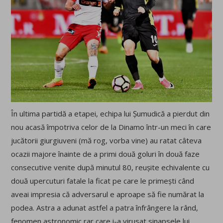
În ultima partidă a etapei, echipa lui Șumudică a pierdut din
nou acasă împotriva celor de la Dinamo într-un meci în care
jucătorii giurgiuveni (mă rog, vorba vine) au ratat câteva
ocazii majore înainte de a primi două goluri în două faze
consecutive venite după minutul 80, reușite echivalente cu
două upercuturi fatale la ficat pe care le primești când
aveai impresia că adversarul e aproape să fie numărat la
podea. Astra a adunat astfel a patra înfrângere la rând,
fenomen astronomic rar care i-a virusat sinapsele lui