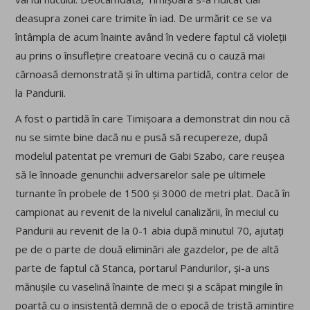
deasupra zonei care trimite în iad. De urmărit ce se va
întâmpla de acum înainte având în vedere faptul că violeții
au prins o însuflețire creatoare vecină cu o cauză mai
cărnoasă demonstrată și în ultima partidă, contra celor de
la Pandurii.
A fost o partidă în care Timișoara a demonstrat din nou că
nu se simte bine dacă nu e pusă să recupereze, după
modelul patentat pe vremuri de Gabi Szabo, care reușea
să le înnoade genunchii adversarelor sale pe ultimele
turnante în probele de 1500 și 3000 de metri plat. Dacă în
campionat au revenit de la nivelul canalizării, în meciul cu
Pandurii au revenit de la 0-1 abia după minutul 70, ajutați
pe de o parte de două eliminări ale gazdelor, pe de altă
parte de faptul că Stanca, portarul Pandurilor, și-a uns
mănușile cu vaselină înainte de meci și a scăpat mingile în
poartă cu o insistență demnă de o epocă de tristă amintire