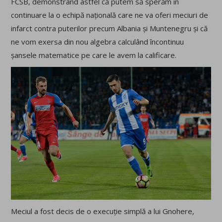
FCSB, demonstrând astfel că putem să sperăm în
continuare la o echipă națională care ne va oferi meciuri de
infarct contra puterilor precum Albania și Muntenegru și că
ne vom exersa din nou algebra calculând încontinuu
șansele matematice pe care le avem la calificare.
Meciul a fost decis de o execuție simplă a lui Gnohere,