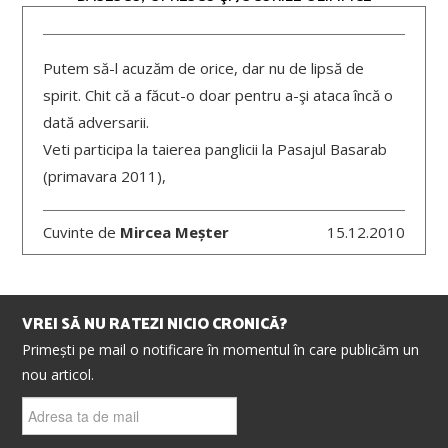
Putem să-l acuzăm de orice, dar nu de lipsă de
spirit. Chit că a făcut-o doar pentru a-şi ataca încă o
dată adversarii.
Veti participa la taierea panglicii la Pasajul Basarab
(primavara 2011),
Cuvinte de
Mircea Meșter
15.12.2010
VREI SĂ NU RATEZI NICIO CRONICĂ?
Primești pe mail o notificare în momentul în care publicăm un
nou articol.
Adresa
ta
de