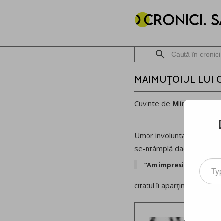
MAIMUŢOIUL LUI 
Cuvinte de
Mircea Meșt
Umor involuntar cu primar
se-ntâmplă dacă te apuci ş
Type
“Am impresia că mă lua
your
email
citatul îi aparţine şi vine