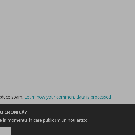
reduce spam.
Learn how your comment data is processed.
IO CRONICĂ?
re în momentul în care publicăm un nou articol.