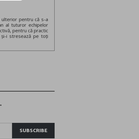
 ulterior pentru că s-a
an al tuturor echipelor
ctivă, pentru că practic
 și-i stresează pe toți
.
SUBSCRIBE