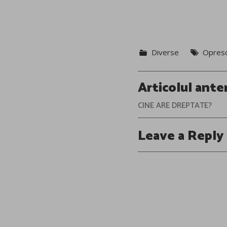
Diverse
Opres
Post
Articolul ante
navigation
CINE ARE DREPTATE?
Leave a Reply