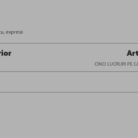
cu
,
expresii
rior
Ar
CINCI LUCRURI PE C