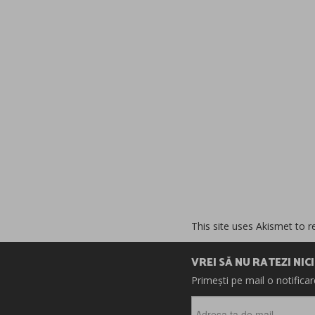
This site uses Akismet to 
VREI SĂ NU RATEZI NIC
Primești pe mail o notifica
Adresa