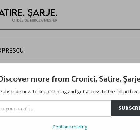
OPRESCU
er
Discover more from Cronici. Satire. Șarje
ele capitalei în prima noapte de ninsoare, ultima noapte de linişte
Subscribe now to keep reading and get access to the full archive.
i schimbi de capul tău “drept” cu “de”.
ţi de maimuţoi”
, a adăugat Oprescu
SUBSCR
…
 de pe Mediafax.
Continue reading