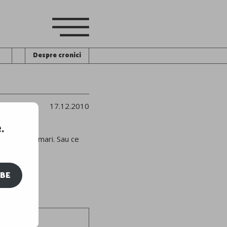
Despre cronici
17.12.2010
.
 pentru drumari. Sau ce
IBE