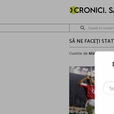
SĂ NE FACEȚI STAT
Cuvinte de
Mircea Meșt
Type
your
email