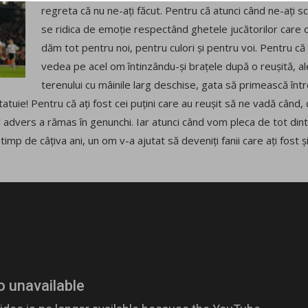
regreta că nu ne-ați făcut. Pentru că atunci când ne-ați s
se ridica de emoție respectând ghetele jucătorilor care 
dăm tot pentru noi, pentru culori și pentru voi. Pentru că 
vedea pe acel om întinzându-și brațele după o reușită, 
terenului cu mâinile larg deschise, gata să primească într
tatuie! Pentru că ați fost cei puțini care au reușit să ne vadă când,
ul advers a rămas în genunchi. Iar atunci când vom pleca de tot dint
imp de câțiva ani, un om v-a ajutat să deveniți fanii care ați fost și p