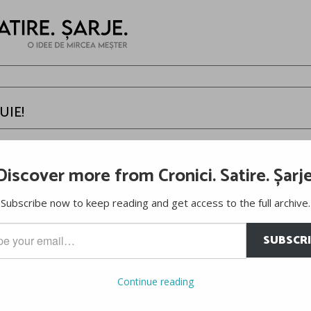
UIE!
er
Discover more from Cronici. Satire. Șarje
Să ne faceți statuie! Pentru a putea să plângem atunci 
Subscribe now to keep reading and get access to the full archive.
noi, de voi, de tot. De succese, de eșecuri. De goluri fru
făcut oamenii să plângă. De trofee câștigate, de trofee p
SUBSCR
statuie! Pentru a fi cei care vor privi în ochi, dintr-o buc
…
generațiile de oameni care vor respira pentru culori. Pent
Continue reading
mai mult decât fotbal. Să ne faceți statuie! Pentru că, uneo
atunci când în locul nostru vor purta alții aceleași tricouri