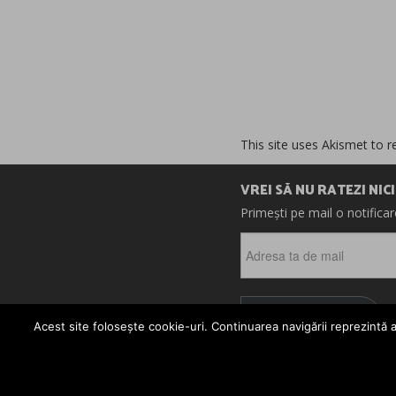
This site uses Akismet to 
VREI SĂ NU RATEZI NIC
Primești pe mail o notifica
Adresa
ta
de
mail
ABONEAZĂ-TE
Acest site folosește cookie-uri. Continuarea navigării reprezintă a
© 2026 CRONICI. SATIR