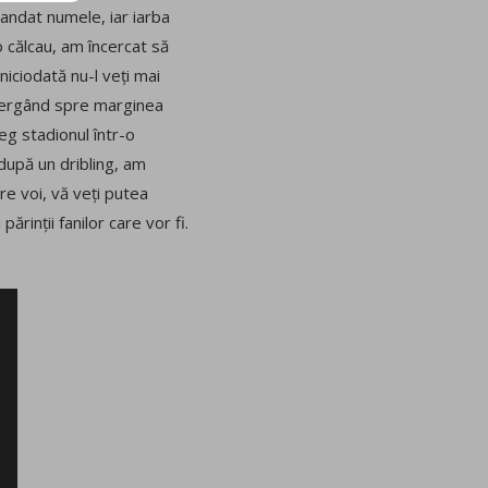
candat numele, iar iarba
o
călcau, am încercat să
niciodată nu-l veți mai
alergând spre marginea
eg stadionul într-o
 după un dribling, am
re voi, vă veți putea
ărinții fanilor care vor fi.