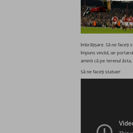
îmbrățișare. Să ne faceți s
împuns vinclul, iar portar
aminti că pe terenul ăsta, t
Să ne faceți statuie!