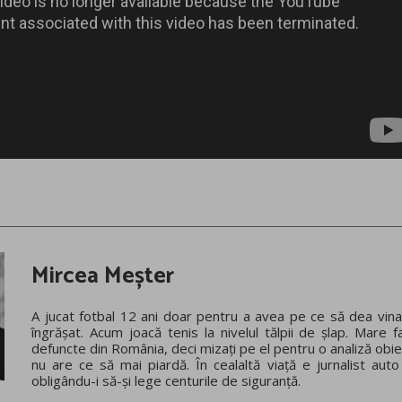
Mircea Meșter
A jucat fotbal 12 ani doar pentru a avea pe ce să dea vina
îngrășat. Acum joacă tenis la nivelul tălpii de șlap. Mare f
defuncte din România, deci mizați pe el pentru o analiză obie
nu are ce să mai piardă. În cealaltă viață e jurnalist auto
obligându-i să-și lege centurile de siguranță.