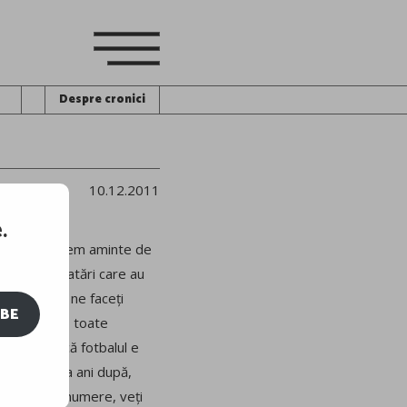
Despre cronici
10.12.2011
.
când ne aducem aminte de
moase, de ratări care au
ierdute. Să ne faceți
IBE
ată de bronz, toate
ru a simți că fotbalul e
ri, la câțiva ani după,
 cu aceleași numere, veți