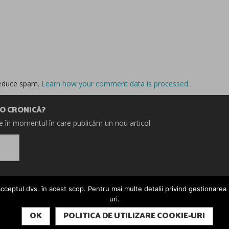
reduce spam.
Learn how your comment data is processed.
IO CRONICĂ?
re în momentul în care publicăm un nou articol.
cceptul dvs. în acest scop. Pentru mai multe detalii privind gestionarea pr
uri.
OK
POLITICA DE UTILIZARE COOKIE-URI
E. ȘARJE. TOATE DREPTURILE REZERVATE. CRONICI.RO ESTE UN