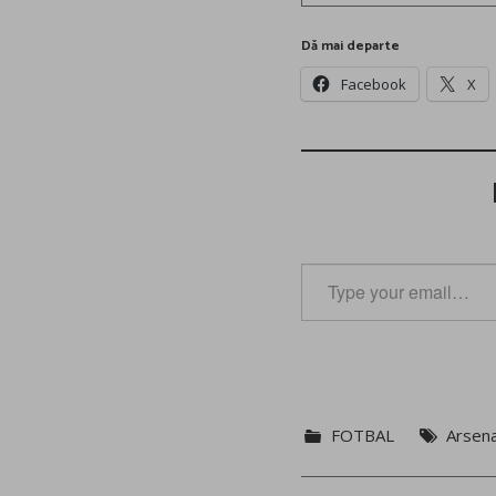
Dă mai departe
Facebook
X
Type
your
email…
FOTBAL
Arsena