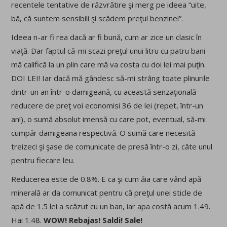
recentele tentative de răzvrătire şi merg pe ideea “uite,
bă, că suntem sensibili şi scădem preţul benzinei”.
Ideea n-ar fi rea dacă ar fi bună, cum ar zice un clasic în
viaţă. Dar faptul că-mi scazi preţul unui litru cu patru bani
mă califică la un plin care mă va costa cu doi lei mai puţin.
DOI LEI! Iar dacă mă gândesc să-mi strâng toate plinurile
dintr-un an într-o damigeană, cu această senzaţională
reducere de preţ voi economisi 36 de lei (repet, într-un
an!), o sumă absolut imensă cu care pot, eventual, să-mi
cumpăr damigeana respectivă. O sumă care necesită
treizeci şi şase de comunicate de presă într-o zi, câte unul
pentru fiecare leu.
Reducerea este de 0.8%. E ca şi cum ăia care vând apă
minerală ar da comunicat pentru că preţul unei sticle de
apă de 1.5 lei a scăzut cu un ban, iar apa costă acum 1.49.
Hai 1.48.
WOW! Rebajas! Saldi! Sale!