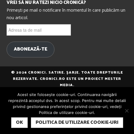
VREI SĂ NU RATEZI NICIO CRONICĂ?
Primești pe mail o notificare în momentul în care publicăm un
nou articol.
Adresa
ta
de
mail
ABONEAZĂ-TE
© 2026 CRONICI. SATIRE. ȘARJE. TOATE DREPTURILE
REZERVATE. CRONICI.RO ESTE UN PROIECT MESTER
MEDIA.
Acest site folosește cookie-uri. Continuarea navigării
reprezintă acceptul dvs. în acest scop. Pentru mai multe detalii
privind gestionarea preferințelor privind cookie-uri, vedeți
Politica de utilizare cookie-uri.
SUBSCRIBE
OK
POLITICA DE UTILIZARE COOKIE-URI