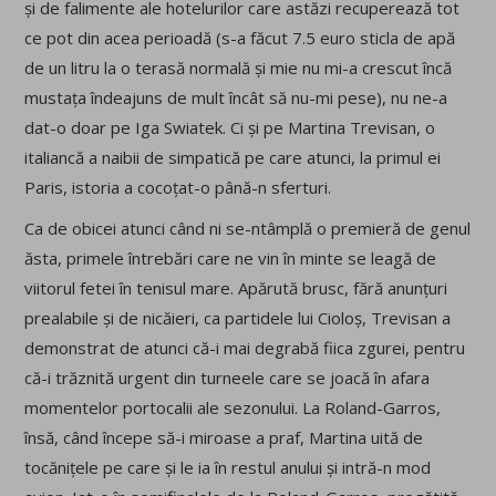
și de falimente ale hotelurilor care astăzi recuperează tot
ce pot din acea perioadă (s-a făcut 7.5 euro sticla de apă
de un litru la o terasă normală și mie nu mi-a crescut încă
mustața îndeajuns de mult încât să nu-mi pese), nu ne-a
dat-o doar pe Iga Swiatek. Ci și pe Martina Trevisan, o
italiancă a naibii de simpatică pe care atunci, la primul ei
Paris, istoria a cocoțat-o până-n sferturi.
Ca de obicei atunci când ni se-ntâmplă o premieră de genul
ăsta, primele întrebări care ne vin în minte se leagă de
viitorul fetei în tenisul mare. Apărută brusc, fără anunțuri
prealabile și de nicăieri, ca partidele lui Cioloș, Trevisan a
demonstrat de atunci că-i mai degrabă fiica zgurei, pentru
că-i trăznită urgent din turneele care se joacă în afara
momentelor portocalii ale sezonului. La Roland-Garros,
însă, când începe să-i miroase a praf, Martina uită de
tocănițele pe care și le ia în restul anului și intră-n mod