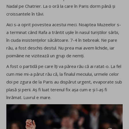
Nadal pe Chatrier. La o oră la care în Paris dorm până și
croissantele în tăvi.
Aici s-a oprit povestea acestui meci. Noaptea Muzeelor s-
a terminat când Rafa a trântit ușile în nasul turiștilor sârbi,
în ciuda insistențelor sâcâitoare. 7-4 în tiebreak. Ne pare
rău, a fost deschis destul. Nu prea mai avem lichide, iar
poimâine ne vizitează un grup de nemți.
A fost o partidă pe care îți va părea rău că ai ratat-o. La fel
cum mie mi-a părut rău că, la finalul meciului, urmele celor
doi pe zgura de la Paris au dispărut urgent, evaporate sub
plasă și perii. Aș fi luat terenul fix așa cum e și l-aș fi
înrămat. Luvrul e mare.