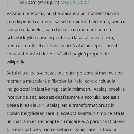
— isBjOrn (@isBj0rn)
May 31, 2022
Văzându-le efortul, nu știai dacă era un moment bun să
ceri dispensă ca meciul să se termine în trei seturi, pentru
limitarea daunelor, sau dacă era un moment bun să
schimbi legile tenisului pentru a-i lăsa să joace etern,
pentru ca toți cei care vor veni să aibă un reper curent
constant dacă-și doresc să aibă pagină proprie de
wikipedia.
Setul al treilea s-a bazat mai puțin pe tenis și mai mult pe
memoria musculară a fibrelor lui Rafa, care a reluat la
indigo setul întâi și l-a replicat la milimetru. Același break la
început de set, aceeași desfășurare a scorului, același al
doilea break la 3-1, același Nole transformat brusc în
cioban belgrădean care-și acceptă soarta în timp ce stă la
un chat la miez de noapte cu mioarele. A părut că Djokovic
și-a extirpat pe viu între seturi organul care l-a făcut în