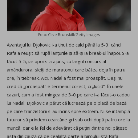
Foto: Clive Brunskill/Getty Images
Avantajul lui Djokovic i-a ținut de cald până la 5-3, când
Rafa a reușit să rupă lanțurile și să-și ia break-ul înapoi. S-a
făcut 5-5, iar apoi s-a ajuns, cu largul concurs al
amândurora, sleiți de maratonul care bătea deja în patru
ore, în tiebreak. Aici, Nadal a fost mai proaspăt. Deși nu
cred că „proaspăt” e termenul corect, ci „lucid”. În unele
cazuri, cum a fost mingea de 3-0 pe care i-a făcut-o cadou
lui Nadal, Djokovic a părut că lucrează pe o placă de bază
pe care tranzistorii s-au încins spre extrem. Ni se întâmplă
tuturor să prindem cearcăne gri sub ochi după patru ore la
muncă, dar e la fel de adevărat că puțini dintre noi pățesc
asta din cauză că de cealaltă parte a biroului stă Rafa