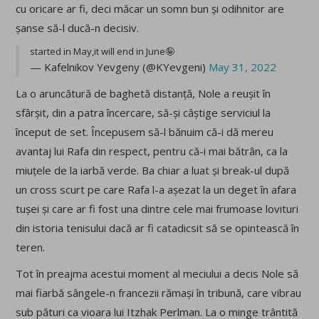
cu oricare ar fi, deci măcar un somn bun și odihnitor are
șanse să-l ducă-n decisiv.
started in May,it will end in June🤪
— Kafelnikov Yevgeny (@KYevgeni)
May 31, 2022
La o aruncătură de baghetă distanță, Nole a reușit în
sfârșit, din a patra încercare, să-și câștige serviciul la
început de set. Începusem să-l bănuim că-i dă mereu
avantaj lui Rafa din respect, pentru că-i mai bătrân, ca la
miuțele de la iarbă verde. Ba chiar a luat și break-ul după
un cross scurt pe care Rafa l-a așezat la un deget în afara
tușei și care ar fi fost una dintre cele mai frumoase lovituri
din istoria tenisului dacă ar fi catadicsit să se opintească în
teren.
Tot în preajma acestui moment al meciului a decis Nole să
mai fiarbă sângele-n francezii rămași în tribună, care vibrau
sub pături ca vioara lui Itzhak Perlman. La o minge trântită