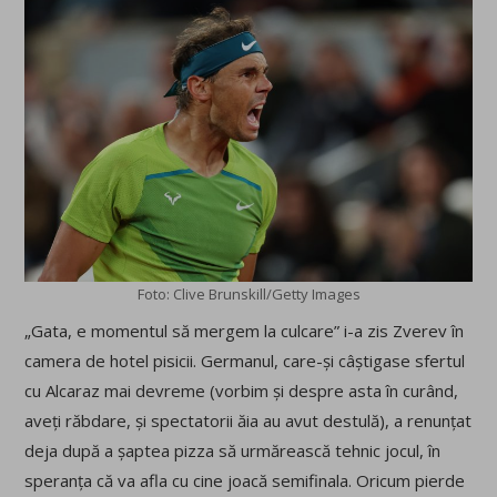
Foto: Clive Brunskill/Getty Images
„Gata, e momentul să mergem la culcare” i-a zis Zverev în
camera de hotel pisicii. Germanul, care-și câștigase sfertul
cu Alcaraz mai devreme (vorbim și despre asta în curând,
aveți răbdare, și spectatorii ăia au avut destulă), a renunțat
deja după a șaptea pizza să urmărească tehnic jocul, în
speranța că va afla cu cine joacă semifinala. Oricum pierde