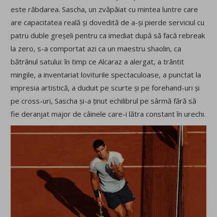
este răbdarea. Sascha, un zvăpăiat cu mintea luntre care
are capacitatea reală și dovedită de a-și pierde serviciul cu
patru duble greșeli pentru ca imediat după să facă rebreak
la zero, s-a comportat azi ca un maestru shaolin, ca
bătrânul satului: în timp ce Alcaraz a alergat, a trântit
mingile, a inventariat loviturile spectaculoase, a punctat la
impresia artistică, a duduit pe scurte și pe forehand-uri și
pe cross-uri, Sascha și-a ținut echilibrul pe sârmă fără să
fie deranjat major de câinele care-i lătra constant în urechi.