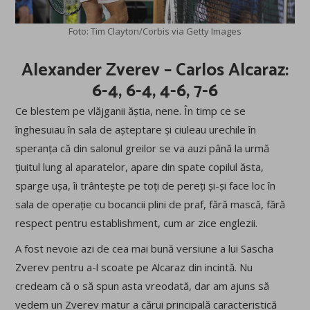
Foto: Tim Clayton/Corbis via Getty Images
Alexander Zverev – Carlos Alcaraz:
6-4, 6-4, 4-6, 7-6
Ce blestem pe vlăjganii ăștia, nene. În timp ce se
înghesuiau în sala de așteptare și ciuleau urechile în
speranța că din salonul greilor se va auzi până la urmă
țiuitul lung al aparatelor, apare din spate copilul ăsta,
sparge ușa, îi trântește pe toți de pereți și-și face loc în
sala de operație cu bocancii plini de praf, fără mască, fără
respect pentru establishment, cum ar zice englezii.
A fost nevoie azi de cea mai bună versiune a lui Sascha
Zverev pentru a-l scoate pe Alcaraz din incintă. Nu
credeam că o să spun asta vreodată, dar am ajuns să
vedem un Zverev matur a cărui principală caracteristică