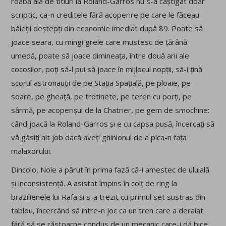
roaba aia de titluri la Roland-Garros nu s-a câștigat doar
scriptic, ca-n creditele fără acoperire pe care le făceau
băieții deștepți din economie imediat după 89. Poate să
joace seara, cu mingi grele care mustesc de țărână
umedă, poate să joace dimineața, între două arii ale
cocoșilor, poți să-l pui să joace în mijlocul nopții, să-i țină
scorul astronauții de pe Stația Spațială, pe ploaie, pe
soare, pe gheață, pe trotinete, pe teren cu porți, pe
sârmă, pe acoperișul de la Chatrier, pe gem de smochine:
când joacă la Roland-Garros și e cu capsa pusă, încercați să
vă găsiți alt job dacă aveți ghinionul de a pica-n fața
malaxorului.
Dincolo, Nole a părut în prima fază că-i amestec de uluială
și inconsistență. A asistat împins în colț de ring la
brazilienele lui Rafa și s-a trezit cu primul set sustras din
tablou, încercând să intre-n joc ca un tren care a deraiat
fără să se răstoarne condus de un mecanic care-i dă bice