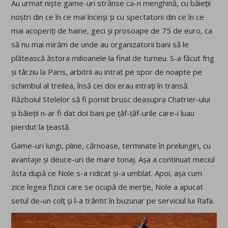
Au urmat niște game-uri strânse ca-n menghină, cu băieții
noștri din ce în ce mai încinși și cu spectatorii din ce în ce
mai acoperiți de haine, geci și prosoape de 75 de euro, ca
să nu mai mirăm de unde au organizatorii bani să le
plătească ăstora milioanele la final de turneu. S-a făcut frig
și târziu la Paris, arbitrii au intrat pe spor de noapte pe
schimbul al treilea, însă cei doi erau intrați în transă.
Războiul Stelelor să fi pornit brusc deasupra Chatrier-ului
și băieții n-ar fi dat doi bani pe țâf-țâf-urile care-i luau
pierdut la țeastă.
Game-uri lungi, pline, cărnoase, terminate în prelungiri, cu
avantaje și deuce-uri de mare tonaj. Așa a continuat meciul
ăsta după ce Nole s-a ridicat și-a umblat. Apoi, așa cum
zice legea fizicii care se ocupă de inerție, Nole a apucat
setul de-un colț și l-a trântit în buzunar pe serviciul lui Rafa.