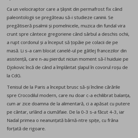
Ca un velociraptor care a țâșnit din permafrost fix când
paleontologii se pregăteau să-i studieze caninii. Se
pregătiseră psalmii și pomelnicele, muzica din fundal vira
crunt spre cântece gregoriene când sârbul a deschis ochii,
a rupt cordonul și a început să țopăie pe colacii de pe
masă. Li s-a cam blocat canelé-ul pe gâtlej francezilor din
asistență, care n-au pierdut niciun moment să-l huiduie pe
Djokovic încă de când a împlântat șlapul în covorul roșu de
la CdG.
Tenisul de la Paris a început brusc să-și încline cărările
spre Crocodilul modern, care nu doar c-a echilibrat balanța,
cum ar zice doamna de la alimentară, ci a apăsat cu putere
pe cântar, urlând a ciumăfaie. De la 0-3 s-a făcut 4-3, iar
Nadal primea o neanunțată bârnă-ntre spițe, cu frâna
forțată de rigoare.