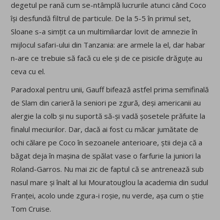
degetul pe rană cum se-ntâmplă lucrurile atunci când Coco
își desfundă filtrul de particule. De la 5-5 în primul set,
Sloane s-a simțit ca un multimiliardar lovit de amnezie în
mijlocul safari-ului din Tanzania: are armele la el, dar habar
n-are ce trebuie să facă cu ele și de ce pisicile drăguțe au
ceva cu el.
Paradoxal pentru unii, Gauff bifează astfel prima semifinală
de Slam din carieră la seniori pe zgură, deși americanii au
alergie la colb și nu suportă să-și vadă șosetele prăfuite la
finalul meciurilor. Dar, dacă ai fost cu măcar jumătate de
ochi călare pe Coco în sezoanele anterioare, știi deja că a
băgat deja în mașina de spălat vase o farfurie la juniori la
Roland-Garros. Nu mai zic de faptul că se antrenează sub
nasul mare și înalt al lui Mouratouglou la academia din sudul
Franței, acolo unde zgura-i roșie, nu verde, așa cum o știe
Tom Cruise.