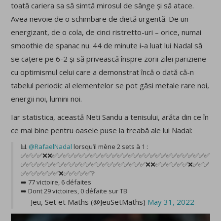
toată cariera sa să simtă mirosul de sânge și să atace.
Avea nevoie de o schimbare de dietă urgentă. De un
energizant, de o cola, de cinci ristretto-uri – orice, numai
smoothie de spanac nu. 44 de minute i-a luat lui Nadal să
se cațere pe 6-2 și să privească înspre zorii zilei pariziene
cu optimismul celui care a demonstrat încă o dată că-n
tabelul periodic al elementelor se pot găsi metale rare noi,
energii noi, lumini noi.
Iar statistica, această Neti Sandu a tenisului, arăta din ce în
ce mai bine pentru oasele puse la treabă ale lui Nadal:
📊
@RafaelNadal
lorsqu’il mène 2 sets à 1 :
✅✅✅✅❌❌✅✅✅✅✅✅✅✅✅✅✅✅✅✅✅✅✅✅✅✅✅✅✅✅✅✅✅✅✅
✅✅✅✅✅✅✅✅✅✅✅✅✅✅✅✅✅✅✅✅✅✅✅❌❌✅✅✅✅✅✅❌✅✅✅
✅✅✅✅✅✅✅❌✅✅✅✅✅❔
➡️ 77 victoire, 6 défaites
➡️ Dont 29 victoires, 0 défaite sur TB
— Jeu, Set et Maths (@JeuSetMaths)
May 31, 2022