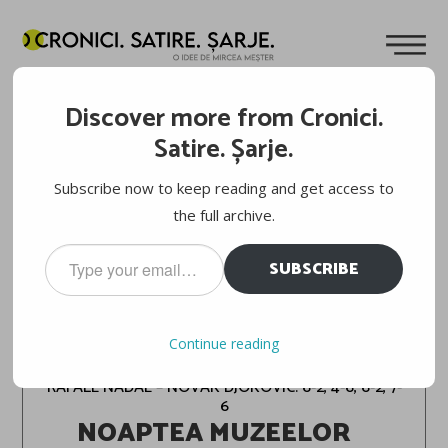
Discover more from Cronici.
Satire. Șarje.
Subscribe now to keep reading and get access to
the full archive.
Type
SUBSCRIBE
your
email…
ROLAND-GARROS, FAZA PE REVER
Continue reading
RAFAEL NADAL – NOVAK DJOKOVIC: 6-2, 4-6, 6-2, 7-
6
NOAPTEA MUZEELOR