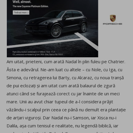
Am uitat, prieteni, cum arată Nadal în plin fuleu pe Chatrier.
Ăsta e adevărul. Ne-am luat cu altele – cu Nole, cu Iga, cu
Simona, cu retragerea lui Barty, cu Alcaraz, cu noua tranșă
de pui eclozați și am uitat cum arată balaurul de zgură
atunci când se furajează corect cu jar înainte de un meci
mare. Unii au avut chiar tupeul de a-l considera prăjit
văzându-i scalpul prin ceea ce până nu demult era plantație
de arțari viguroși. Dar Nadal nu-i Samson, iar Xisca nu-i
Dalila, așa cum tenisul e realitate, nu legendă biblică, iar