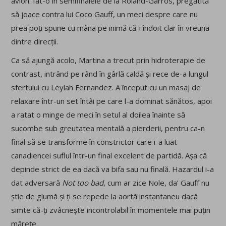
avion. Iat-o în semifinalele de la Roland-Garros, pregătită
să joace contra lui Coco Gauff, un meci despre care nu
prea poți spune cu mâna pe inimă că-i îndoit clar în vreuna
dintre direcții.
Ca să ajungă acolo, Martina a trecut prin hidroterapie de
contrast, intrând pe rând în gârlă caldă și rece de-a lungul
sfertului cu Leylah Fernandez. A început cu un masaj de
relaxare într-un set întâi pe care l-a dominat sănătos, apoi
a ratat o minge de meci în setul al doilea înainte să
sucombe sub greutatea mentală a pierderii, pentru ca-n
final să se transforme în constrictor care i-a luat
canadiencei suflul într-un final excelent de partidă. Așa că
depinde strict de ea dacă va bifa sau nu finală. Hazardul i-a
dat adversară
Not too bad
, cum ar zice Nole, da’ Gauff nu
știe de glumă și ți se repede la aortă instantaneu dacă
simte că-ți zvâcnește incontrolabil în momentele mai puțin
mărețe.