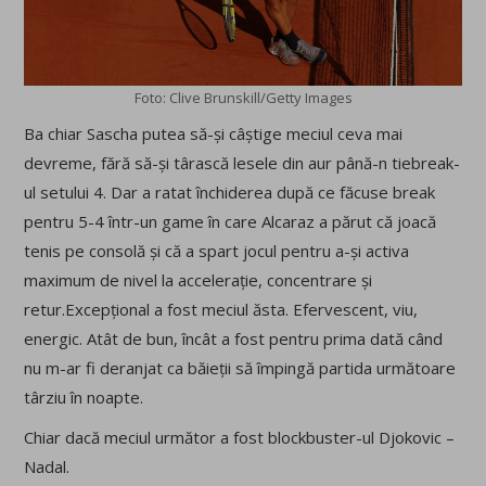
Foto: Clive Brunskill/Getty Images
Ba chiar Sascha putea să-și câștige meciul ceva mai
devreme, fără să-și târască lesele din aur până-n tiebreak-
ul setului 4. Dar a ratat închiderea după ce făcuse break
pentru 5-4 într-un game în care Alcaraz a părut că joacă
tenis pe consolă și că a spart jocul pentru a-și activa
maximum de nivel la accelerație, concentrare și
retur.Excepțional a fost meciul ăsta. Efervescent, viu,
energic. Atât de bun, încât a fost pentru prima dată când
nu m-ar fi deranjat ca băieții să împingă partida următoare
târziu în noapte.
Chiar dacă meciul următor a fost blockbuster-ul Djokovic –
Nadal.