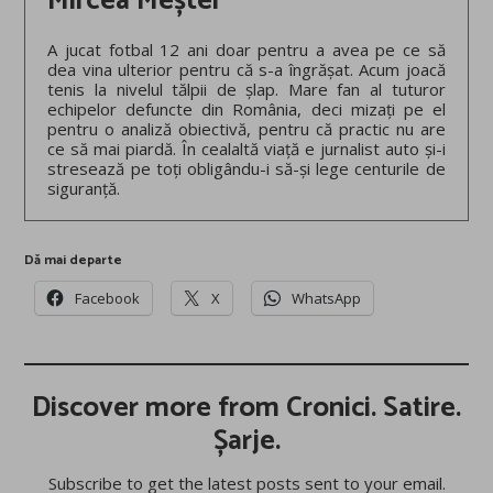
Mircea Meșter
A jucat fotbal 12 ani doar pentru a avea pe ce să
dea vina ulterior pentru că s-a îngrășat. Acum joacă
tenis la nivelul tălpii de șlap. Mare fan al tuturor
echipelor defuncte din România, deci mizați pe el
pentru o analiză obiectivă, pentru că practic nu are
ce să mai piardă. În cealaltă viață e jurnalist auto și-i
stresează pe toți obligându-i să-și lege centurile de
siguranță.
Dă mai departe
Facebook
X
WhatsApp
Discover more from Cronici. Satire.
Șarje.
Subscribe to get the latest posts sent to your email.