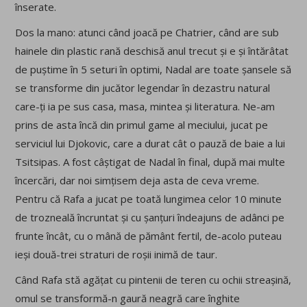
înserate.
Dos la mano: atunci când joacă pe Chatrier, când are sub
hainele din plastic rană deschisă anul trecut și e și întărâtat
de puștime în 5 seturi în optimi, Nadal are toate șansele să
se transforme din jucător legendar în dezastru natural
care-ți ia pe sus casa, masa, mintea și literatura. Ne-am
prins de asta încă din primul game al meciului, jucat pe
serviciul lui Djokovic, care a durat cât o pauză de baie a lui
Tsitsipas. A fost câștigat de Nadal în final, după mai multe
încercări, dar noi simțisem deja asta de ceva vreme.
Pentru că Rafa a jucat pe toată lungimea celor 10 minute
de trozneală încruntat și cu șanțuri îndeajuns de adânci pe
frunte încât, cu o mână de pământ fertil, de-acolo puteau
ieși două-trei straturi de roșii inimă de taur.
Când Rafa stă agățat cu pintenii de teren cu ochii streașină,
omul se transformă-n gaură neagră care înghite