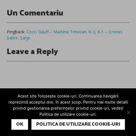
Un Comentariu
Pingback:
Coco Gauff – Martina Trevisan: 6-3, 6-1 – Cronici.
Satire. Șarje.
Leave a Reply
Acest site folosește cookie-uri. Continuarea navigării
reprezintă acceptul dvs. în acest scop. Pentru mai multe detalii
privind gestionarea preferințelor privind cookie-uri, vedeți
Politica de utilizare cookie-uri.
SUBSCRIBE
OK
POLITICA DE UTILIZARE COOKIE-URI