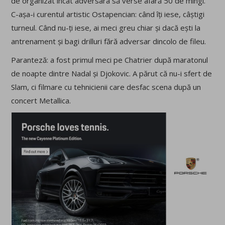
de organizat încât adversara să verse afară 50 de mingi.
C-așa-i curentul artistic Ostapencian: când îți iese, câștigi
turneul. Când nu-ți iese, ai meci greu chiar și dacă ești la
antrenament și bagi drilluri fără adversar dincolo de fileu.
Paranteză: a fost primul meci pe Chatrier după maratonul
de noapte dintre Nadal și Djokovic. A părut că nu-i sfert de
Slam, ci filmare cu tehnicienii care desfac scena după un
concert Metallica.