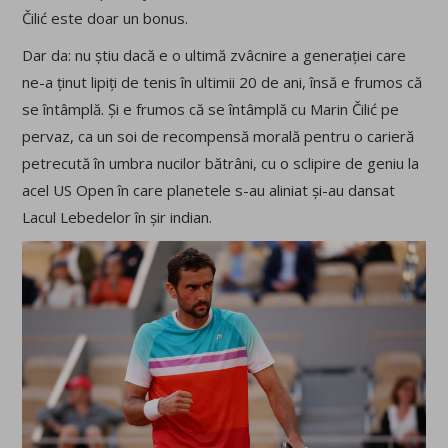
Čilić este doar un bonus.
Dar da: nu știu dacă e o ultimă zvâcnire a generației care
ne-a ținut lipiți de tenis în ultimii 20 de ani, însă e frumos că
se întâmplă. Și e frumos că se întâmplă cu Marin Čilić pe
pervaz, ca un soi de recompensă morală pentru o carieră
petrecută în umbra nucilor bătrâni, cu o sclipire de geniu la
acel US Open în care planetele s-au aliniat și-au dansat
Lacul Lebedelor în șir indian.