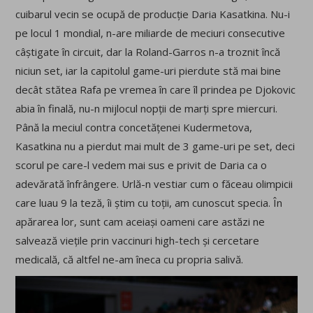
cuibarul vecin se ocupă de producție Daria Kasatkina. Nu-i
pe locul 1 mondial, n-are miliarde de meciuri consecutive
câștigate în circuit, dar la Roland-Garros n-a troznit încă
niciun set, iar la capitolul game-uri pierdute stă mai bine
decât stătea Rafa pe vremea în care îl prindea pe Djokovic
abia în finală, nu-n mijlocul nopții de marți spre miercuri.
Până la meciul contra concetățenei Kudermetova,
Kasatkina nu a pierdut mai mult de 3 game-uri pe set, deci
scorul pe care-l vedem mai sus e privit de Daria ca o
adevărată înfrângere. Urlă-n vestiar cum o făceau olimpicii
care luau 9 la teză, îi știm cu toții, am cunoscut specia. În
apărarea lor, sunt cam aceiași oameni care astăzi ne
salvează viețile prin vaccinuri high-tech și cercetare
medicală, că altfel ne-am îneca cu propria salivă.