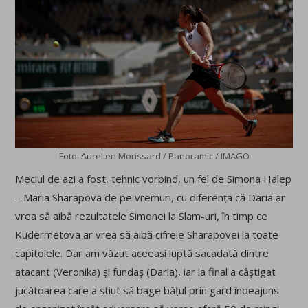
Foto: Aurelien Morissard / Panoramic / IMAGO
Meciul de azi a fost, tehnic vorbind, un fel de Simona Halep
– Maria Sharapova de pe vremuri, cu diferența că Daria ar
vrea să aibă rezultatele Simonei la Slam-uri, în timp ce
Kudermetova ar vrea să aibă cifrele Sharapovei la toate
capitolele. Dar am văzut aceeași luptă sacadată dintre
atacant (Veronika) și fundaș (Daria), iar la final a câștigat
jucătoarea care a știut să bage bățul prin gard îndeajuns