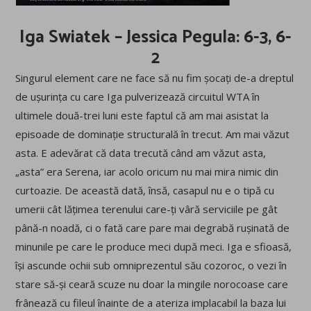
Iga Swiatek – Jessica Pegula: 6-3, 6-
2
Singurul element care ne face să nu fim șocați de-a dreptul
de ușurința cu care Iga pulverizează circuitul WTA în
ultimele două-trei luni este faptul că am mai asistat la
episoade de dominație structurală în trecut. Am mai văzut
asta. E adevărat că data trecută când am văzut asta,
„asta” era Serena, iar acolo oricum nu mai mira nimic din
curtoazie. De această dată, însă, casapul nu e o tipă cu
umerii cât lățimea terenului care-ți vâră serviciile pe gât
până-n noadă, ci o fată care pare mai degrabă rușinată de
minunile pe care le produce meci după meci. Iga e sfioasă,
își ascunde ochii sub omniprezentul său cozoroc, o vezi în
stare să-și ceară scuze nu doar la mingile norocoase care
frânează cu fileul înainte de a ateriza implacabil la baza lui