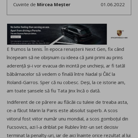
Cuvinte de
Mircea Meșter
01.06.2022
E frumos la tenis. În epoca renașterii Next Gen, fix când
începeam să ne obișnuim cu ideea că junii primi au prins
aderență și-i vor evacua din incintă pe unchieși, ar fi tatăl
băbârnacelor să vedem o finală între Nadal și Čilić la
Roland-Garros. Sper că nu cobesc. Deși, la ce istorie am,
am toate șansele să fiu Tata Jinx încă o dată.
Indiferent de ce părere au flăcăii cu tuleie de treaba asta,
ce-a făcut Marin la Paris este absolut superb. A scos
viitorul fost viitor număr unu mondial, a scos gomboțul din
Fucsovics, azi l-a driblat pe Rublev într-un set decisiv
terminat la penalty-uri, iar de aici înainte orice rezultat al lui