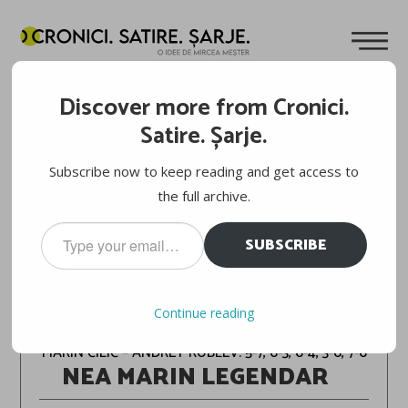
Discover more from Cronici.
Satire. Șarje.
Subscribe now to keep reading and get access to
the full archive.
Type
SUBSCRIBE
your
email…
ROLAND-GARROS, FAZA PE REVER
Continue reading
MARIN ČILIĆ – ANDREY RUBLEV: 5-7, 6-3, 6-4, 3-6, 7-6
NEA MARIN LEGENDAR