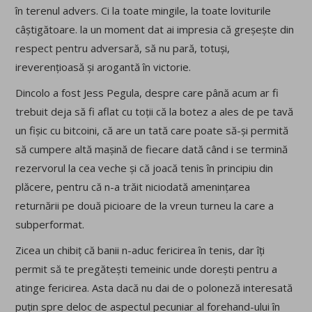
în terenul advers. Ci la toate mingile, la toate loviturile
câștigătoare. la un moment dat ai impresia că greșește din
respect pentru adversară, să nu pară, totuși,
ireverențioasă și arogantă în victorie.
Dincolo a fost Jess Pegula, despre care până acum ar fi
trebuit deja să fi aflat cu toții că la botez a ales de pe tavă
un fișic cu bitcoini, că are un tată care poate să-și permită
să cumpere altă mașină de fiecare dată când i se termină
rezervorul la cea veche și că joacă tenis în principiu din
plăcere, pentru că n-a trăit niciodată amenințarea
returnării pe două picioare de la vreun turneu la care a
subperformat.
Zicea un chibiț că banii n-aduc fericirea în tenis, dar îți
permit să te pregătești temeinic unde dorești pentru a
atinge fericirea. Asta dacă nu dai de o poloneză interesată
puțin spre deloc de aspectul pecuniar al forehand-ului în