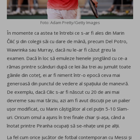
Foto: Adam Pretty/Getty Images
În momente ca astea te întrebi ce s-ar fi ales din Marin
Čilić și din colegii săi cu dare de mână, precum Del Potro,
Wawrinka sau Murray, dacă nu le-ar fi căzut greu la
examen. Dacă în loc să emuleze hienele jonglând cu ce-a
rămas printre scânduri după ce leii ăia trei au jumulit toate
găinile din coteț, ei ar fi nimerit într-o epocă ceva mai
generoasă din punctul de vedere al spațiului de manevră.
De exemplu, dacă Cilic s-ar fi născut cu 20 de ani mai
devreme sau mai târziu, azi am fi avut discuții pe un palier
ușor modificat, cu Marin câștigător al cel puțin 5-10 Slam-
uri. Oricum omul a ajuns în trei finale chiar și-așa, când a
înotat printre Piranha ocupați să se-nhațe unii pe alții.
La fel cum orice jucător de fotbal contemporan cu Messi și