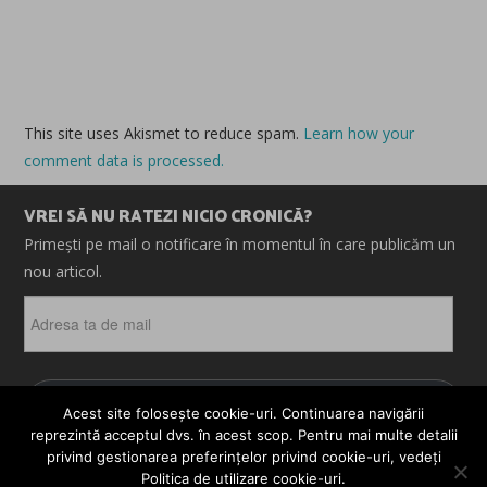
This site uses Akismet to reduce spam.
Learn how your
comment data is processed.
VREI SĂ NU RATEZI NICIO CRONICĂ?
Primești pe mail o notificare în momentul în care publicăm un
nou articol.
Adresa
ta
de
mail
ABONEAZĂ-TE
Acest site folosește cookie-uri. Continuarea navigării
reprezintă acceptul dvs. în acest scop. Pentru mai multe detalii
privind gestionarea preferințelor privind cookie-uri, vedeți
Politica de utilizare cookie-uri.