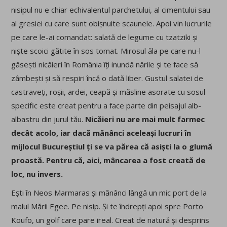
nisipul nu e chiar echivalentul parchetului, al cimentului sau
al gresiei cu care sunt obișnuite scaunele. Apoi vin lucrurile
pe care le-ai comandat: salată de legume cu tzatziki și
niște scoici gătite în sos tomat. Mirosul ăla pe care nu-l
găsești nicăieri în România îți inundă nările și te face să
zâmbești și să respiri încă o dată liber. Gustul salatei de
castraveți, roșii, ardei, ceapă și măsline asorate cu sosul
specific este creat pentru a face parte din peisajul alb-
albastru din jurul tău.
Nicăieri nu are mai mult farmec
decât acolo, iar dacă mănânci aceleași lucruri în
mijlocul Bucureștiul ți se va părea că asiști la o glumă
proastă. Pentru că, aici, mâncarea a fost creată de
loc, nu invers.
Ești în Neos Marmaras și mănânci lângă un mic port de la
malul Mării Egee. Pe nisip. Și te îndrepți apoi spre Porto
Koufo, un golf care pare ireal. Creat de natură și desprins