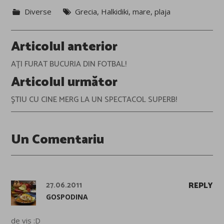
Diverse
Grecia
,
Halkidiki
,
mare
,
plaja
Post
Articolul anterior
navigation
AȚI FURAT BUCURIA DIN FOTBAL!
Articolul următor
ŞTIU CU CINE MERG LA UN SPECTACOL SUPERB!
Un Comentariu
27.06.2011
REPLY
GOSPODINA
de vis :D