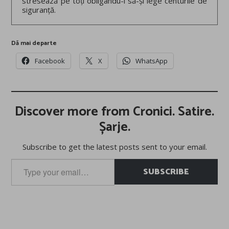
stresează pe toți obligându-i să-și lege centurile de
siguranță.
Dă mai departe
Facebook
X
WhatsApp
Discover more from Cronici. Satire.
Șarje.
Subscribe to get the latest posts sent to your email.
Type
SUBSCRIBE
your
email…