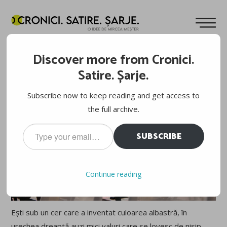
POVEȘTI DIN GRECIA (4): UN MOMENT DE LINIȘTE
Discover more from Cronici.
Cuvinte de
Mircea Meșter
29.05.2011
Satire. Șarje.
Subscribe now to keep reading and get access to
the full archive.
Type
SUBSCRIBE
your
email…
Continue reading
Ești sub un cer care a inventat culoarea albastră, în
urechea dreaptă auzi mici valuri care se lovesc de nisip.