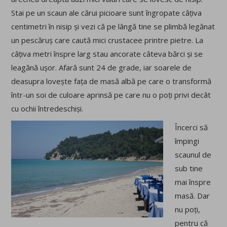
Stai pe un scaun ale cărui picioare sunt îngropate câțiva
centimetri în nisip și vezi că pe lângă tine se plimbă legănat
un pescăruș care caută mici crustacee printre pietre. La
câțiva metri înspre larg stau ancorate câteva bărci și se
leagănă ușor. Afară sunt 24 de grade, iar soarele de
deasupra lovește fața de masă albă pe care o transformă
într-un soi de culoare aprinsă pe care nu o poți privi decât
cu ochii întredeschiși.
Încerci să
împingi
scaunul de
sub tine
mai înspre
masă. Dar
nu poți,
pentru că