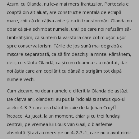
Acum, cu Olanda, nu le-a mai mers franțuzilor. Portocala e
coaptă din alt aluat, are construcție mentală de echipă
mare, chit că de câțiva ani e și ea în transformări. Olanda nu
doar că și-a schimbat numele, unul pe care noi refuzăm să-
l îmbrățișăm, că suntem la vârsta la care cotim ușor-ușor
spre conservatorism. Țările de Jos sună mai degrabă a
mișcare separatistă, ca să fim deschiși la minte. Rămânem,
deci, cu sfânta Olandă, ca și cum doamna s-a măritat, dar
noi ăștia care am copilărit cu dânsă o strigăm tot după
numele vechi.
Cum ziceam, nu doar numele e diferit la Olanda de astăzi.
De câțiva ani, olandezii au pus la îndoială și status quo-ul
acelui 4-3-3 care era bătut în cuie de la Johan Cruyff
încoace. Au jucat, la un moment, chiar și cu trei fundași
centrali, pe vremea lui Louis van Gaal, o blasfemie
absolută. Și azi au mers pe un 4-2-3-1, care nu a avut nimic