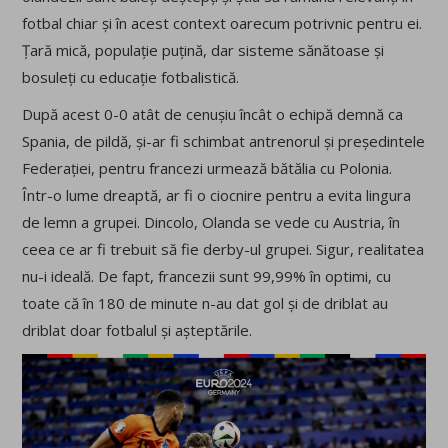
fotbal chiar și în acest context oarecum potrivnic pentru ei.
Țară mică, populație puțină, dar sisteme sănătoase și
bosuleți cu educație fotbalistică.
După acest 0-0 atât de cenușiu încât o echipă demnă ca
Spania, de pildă, și-ar fi schimbat antrenorul și președintele
Federației, pentru francezi urmează bătălia cu Polonia.
Într-o lume dreaptă, ar fi o ciocnire pentru a evita lingura
de lemn a grupei. Dincolo, Olanda se vede cu Austria, în
ceea ce ar fi trebuit să fie derby-ul grupei. Sigur, realitatea
nu-i ideală. De fapt, francezii sunt 99,99% în optimi, cu
toate că în 180 de minute n-au dat gol și de driblat au
driblat doar fotbalul și așteptările.