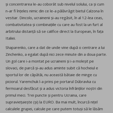
și concentrarea le-au coborât sub nivelul solului, ca și cum
n-ar fi înțeles nimic din ce le-a pălăvrăgit bietul Calzona în
vestiar. Dincolo, ucrainenii și-au regăsit, în al 12-lea ceas,
combativitatea și combinațiile cu care au fost la un furt al
arbitrului distanță să se califice direct la European, în fața
Italiei.
Shaparenko, care a dat de unde vine după o centrare a lui
Zinchenko, a egalat după nici zece minute din a doua parte.
Un gol care i-a montat pe ucraineni și i-a moleșit pe
slovaci, de parcă și-au adus aminte subit că hocheiul e
sportul lor de căpătâi, nu această bătaie de minge cu
piciorul. Yaremchuk l-a prins pe portarul Dúbravka cu
fermoarul desfăcut și a adus victoria înfrânților noștri din
primul meci. Trei puncte și pentru Ucraina, care
supraviețuiește (și) la EURO. Ba mai mult, încurcă nițel
calculele grupei, calcule pe care putem totuși să le lăsăm