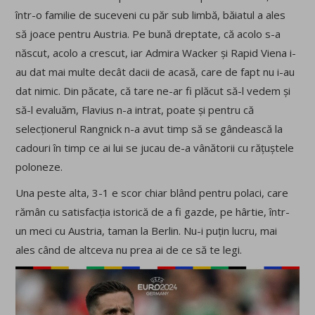
într-o familie de suceveni cu păr sub limbă, băiatul a ales
să joace pentru Austria. Pe bună dreptate, că acolo s-a
născut, acolo a crescut, iar Admira Wacker și Rapid Viena i-
au dat mai multe decât dacii de acasă, care de fapt nu i-au
dat nimic. Din păcate, că tare ne-ar fi plăcut să-l vedem și
să-l evaluăm, Flavius n-a intrat, poate și pentru că
selecționerul Rangnick n-a avut timp să se gândească la
cadouri în timp ce ai lui se jucau de-a vânătorii cu rățuștele
poloneze.
Una peste alta, 3-1 e scor chiar blând pentru polaci, care
rămân cu satisfacția istorică de a fi gazde, pe hârtie, într-
un meci cu Austria, taman la Berlin. Nu-i puțin lucru, mai
ales când de altceva nu prea ai de ce să te legi.