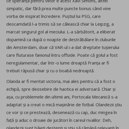
ce speranța pentru viitor e acest Xavi Simons, altfel
simpatic, dar fără prea multe puncte bonus când vine
vorba de inspirat încredere. Puștiul lui PSG, care
deocamdată l-a trimis să se călească chiar la Leipzig, a
marcat singurul gol al meciului. L-a sărbătorit, a eliberat
dopamină ca după o noapte de destrăbălare în cluburile
din Amsterdam, doar că VAR-ul i-a dat dreptate tușierului
care fluturase fanionul întru offside. Poate că golul a fost
neregulamentar, dar într-o lume dreaptă Franța ar fi
trebuit răpusă chiar și cu o boabă nedreaptă.
Olanda ar fi meritat victoria, mai ales pentru că a fost o
echipă, spre deosebire de haotica ei adversară. Chiar și
așa, cu problemele din ultimii ani, Portocala Mecanică s-a
adaptat și a creat o mică mașinărie de fotbal. Olandezii știu
ce vor și ce prestează, desenează cu cap, duc mingea în
față și aduc o droaie de jucători în careul rivalilor. Deh,
olandezii sunt băieți deștepți și știu să rămână relevanți în