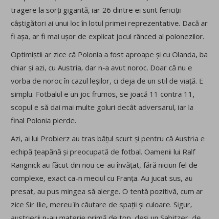
tragere la sorți gigantă, iar 26 dintre ei sunt fericiții
câștigători ai unui loc în lotul primei reprezentative. Dacă ar
fi așa, ar fi mai ușor de explicat jocul rânced al polonezilor.
Optimiștii ar zice că Polonia a fost aproape și cu Olanda, ba
chiar și azi, cu Austria, dar n-a avut noroc. Doar că nu e
vorba de noroc în cazul leșilor, ci deja de un stil de viață. E
simplu. Fotbalul e un joc frumos, se joacă 11 contra 11,
scopul e să dai mai multe goluri decât adversarul, iar la
final Polonia pierde.
Azi, ai lui Probierz au tras bățul scurt și pentru că Austria e
echipă țeapănă și preocupată de fotbal. Oamenii lui Ralf
Rangnick au făcut din nou ce-au învățat, fără niciun fel de
complexe, exact ca-n meciul cu Franța. Au jucat sus, au
presat, au pus mingea să alerge. O tentă pozitivă, cum ar
zice Sir Ilie, mereu în căutare de spații și culoare. Sigur,
austriecii n-au materie primă de top, deși un Sabitzer, de