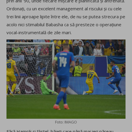
prin anii ’90, unde fiecare mișcare e planificată și antrenată.
Ordonați, cu un excelent management al riscului și cu cele
trei linii aproape lipite între ele, de nu se putea strecura pe
acolo nici stimabilul Babasha ca să presteze o operațiune
vocal-instrumentală de zile mari.
Foto: IMAGO
Fără Hamsik și Skrtel, băieți care până mai ieri păreau