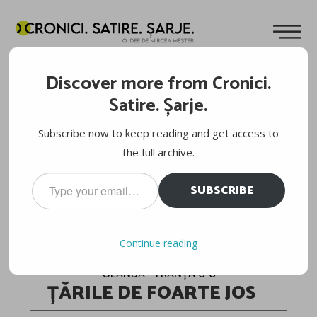
Discover more from Cronici.
Satire. Șarje.
Subscribe now to keep reading and get access to
the full archive.
Type
SUBSCRIBE
your
email…
EURO 2024
Continue reading
OLANDA – FRANȚA 0-0
ȚĂRILE DE FOARTE JOS