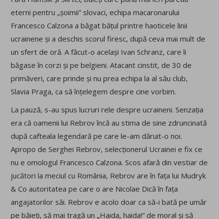
eterni pentru „șoimii” slovaci, echipa macaronarului
Francesco Calzona a băgat bățul printre haoticele linii
ucrainene și a deschis scorul firesc, după ceva mai mult de
un sfert de oră. A făcut-o același Ivan Schranz, care îi
băgase în corzi și pe belgieni. Atacant cinstit, de 30 de
primăveri, care prinde și nu prea echipa la al său club,
Slavia Praga, ca să înțelegem despre cine vorbim.
La pauză, s-au spus lucruri rele despre ucraineni. Senzația
era că oamenii lui Rebrov încă au stima de sine zdruncinată
după cafteala legendară pe care le-am dăruit-o noi.
Apropo de Serghei Rebrov, selecționerul Ucrainei e fix ce
nu e omologul Francesco Calzona. Scos afară din vestiar de
jucători la meciul cu România, Rebrov are în fața lui Mudryk
& Co autoritatea pe care o are Nicolae Dică în fața
angajatorilor săi. Rebrov e acolo doar ca să-i bată pe umăr
pe băieți, să mai tragă un „Haida, haida!” de moral și să