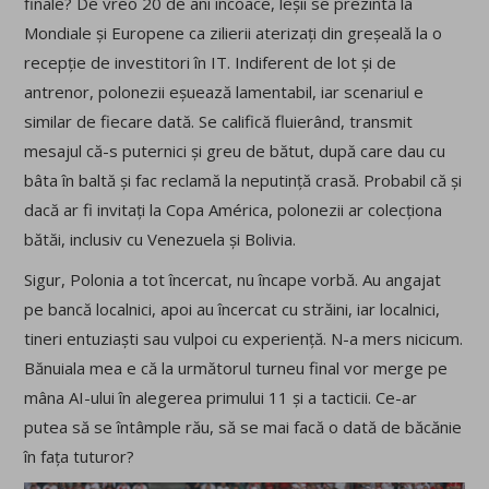
finale? De vreo 20 de ani încoace, leșii se prezintă la
Mondiale și Europene ca zilierii aterizați din greșeală la o
recepție de investitori în IT. Indiferent de lot și de
antrenor, polonezii eșuează lamentabil, iar scenariul e
similar de fiecare dată. Se califică fluierând, transmit
mesajul că-s puternici și greu de bătut, după care dau cu
bâta în baltă și fac reclamă la neputință crasă. Probabil că și
dacă ar fi invitați la Copa América, polonezii ar colecționa
bătăi, inclusiv cu Venezuela și Bolivia.
Sigur, Polonia a tot încercat, nu încape vorbă. Au angajat
pe bancă localnici, apoi au încercat cu străini, iar localnici,
tineri entuziaști sau vulpoi cu experiență. N-a mers nicicum.
Bănuiala mea e că la următorul turneu final vor merge pe
mâna AI-ului în alegerea primului 11 și a tacticii. Ce-ar
putea să se întâmple rău, să se mai facă o dată de băcănie
în fața tuturor?