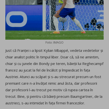
Foto: IMAGO
Just că Franței i-a lipsit Kylian Mbappé, vedeta vedetelor și
chiar analist politic în timpul liber. Doar că, să ne amintim,
chiar și cu junele din Bondy pe teren, băieții lui Reghecampf
francez au jucat la fel de încâlcit și împiedicat în fața
Austriei. Atunci au scăpat și s-au strecurat precum un fost
premiant care n-a învățat nimic anul ăsta, dar profesorii
dar profesorii l-au trecut pe motiv că rupea cartea în
trecut. Bine, și pentru că băieți precum Baumgartner, de la
austrieci, s-au intimidat în fața firmei francezilor.