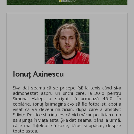
Ionuț Axinescu
Și-a dat seama că se pricepe (și) la tenis când și-a
admonestat aspru un unchi care, la 30-0 pentru
Simona Halep, a strigat că urmează 45-0. În
copilărie, Ionuț își imagina c-o să fie fotbalist, apoi a
visat că va deveni muzician, după care a absolvit
Științe Politice și a înțeles că nici măcar politician nu o
să ajungă în viața asta. Și-a dat seama, până la urmă,
că e mai înțelept să scrie, tăios și apăsat, despre
toate astea.