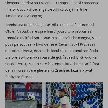
Slovenia – Serbia sau Albania – Croația să pară croissante
fine cu ciocolată pe lângă cartofii cu coajă fierți pe
jumătate de la Leipzig.
Bomboana de pe acești cartofi cu coajă a fost domnul
Olivier Giroud, care spre finalul jocului și-a propus să
trimită cu călcâiul spre poarta olandeză, dar mingea, și ea
pusă pe șotii, i s-a lovit de fese. Ceva în stilul Pușcaș în
meciul cu Elveția, doar că balonul căzut în capul românului
s-a prefăcut cumva în pasă de gol. În cazul lui Giroud, un
soi de Petruș Manta care în vremea lui Zidane n-ar fi fost
demn nici să-i care ghetele lui Zinedine, faza n-a avut
finalizare fericită.