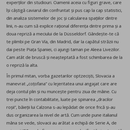
experților din studiouri. Oamenii aceia cu figuri grave, care
își câștigă caviarul din confruntat și pus cap la cap statistici,
din analiza sistemelor de joc și calcularea spațiilor dintre
linii, n-au cum să explice rațional diferența dintre prima și a
doua repriză a meciului de la Düsseldorf. Gândește-te că
te plimbi pe Gran Vía, din Madrid, dar la capătul străzii nu
dai peste Piața Spaniei, ci ajungi taman pe Aleea Livezilor.
Cam atât de bruscă și neașteptată a fost schimbarea de la
o repriză la alta.
În primul mitan, vorba gazetarilor optzeciști, Slovacia a
manevrat „coțofana” cu lejeritatea unui angajat care are
deja contul plin și nu muncește pentru ziua de mâine. Cu
trei puncte în contabilitate, luate pe spinarea „dracilor
roșii”, băieții lui Calzona s-au lepădat de orice frică și-au
dus organizarea la nivel de artă. Cum unde pune italianul
mâna se vede, slovacii au arătat a echipă de Serie A, de