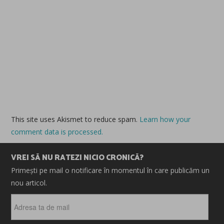
This site uses Akismet to reduce spam.
Learn how your
comment data is processed.
VREI SĂ NU RATEZI NICIO CRONICĂ?
Primești pe mail o notificare în momentul în care publicăm un
nou articol.
Adresa
ta
de