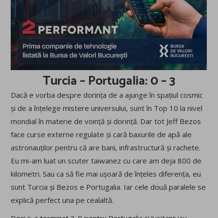
Turcia – Portugalia: 0 – 3
Dacă e vorba despre dorința de a ajunge în spațiul cosmic
și de a înțelege mistere universului, sunt în Top 10 la nivel
mondial în materie de voință și dorință. Dar tot Jeff Bezos
face curse externe regulate și cară baxurile de apă ale
astronauților pentru că are bani, infrastructură și rachete.
Eu mi-am luat un scuter taiwanez cu care am deja 800 de
kilometri. Sau ca să fie mai ușoară de înțeles diferența, eu
sunt Turcia și Bezos e Portugalia. Iar cele două paralele se
explică perfect una pe cealaltă.
Deși s-a terminat 3-0 pentru Portugalia și lusitanii iau