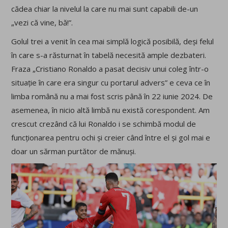
cădea chiar la nivelul la care nu mai sunt capabili de-un
„vezi că vine, bă!”.
Golul trei a venit în cea mai simplă logică posibilă, deși felul
în care s-a răsturnat în tabelă necesită ample dezbateri.
Fraza „Cristiano Ronaldo a pasat decisiv unui coleg într-o
situație în care era singur cu portarul advers” e ceva ce în
limba română nu a mai fost scris până în 22 iunie 2024. De
asemenea, în nicio altă limbă nu există corespondent. Am
crescut crezând că lui Ronaldo i se schimbă modul de
funcționarea pentru ochi și creier când între el și gol mai e
doar un sărman purtător de mănuși.