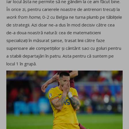
Iar locul ăsta ne permite să ne gândim la ce am făcut bine.
În orice zi, pentru carierele noastre de antrenori trecuți la
work from home
, 0-2 cu Belgia ne turna plumb pe tăblițele
de strategii. Azi doar ne-a dus în mod decisiv către cea
de-a doua noastră natură: cea de matematicieni
specializați în măsurat șanse, trasat linii către faze
superioare ale competițiilor și cântărit saci cu goluri pentru
a stabili departajări în patru. Asta pentru că suntem pe
locul 1 în grupă.