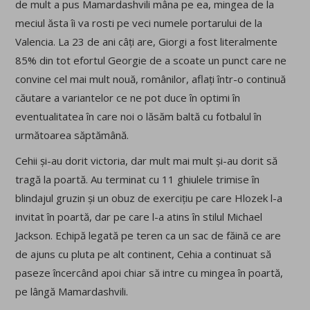
de mult a pus Mamardashvili mâna pe ea, mingea de la
meciul ăsta îi va rosti pe veci numele portarului de la
Valencia. La 23 de ani câți are, Giorgi a fost literalmente
85% din tot efortul Georgie de a scoate un punct care ne
convine cel mai mult nouă, românilor, aflați într-o continuă
căutare a variantelor ce ne pot duce în optimi în
eventualitatea în care noi o lăsăm baltă cu fotbalul în
următoarea săptămână.
Cehii și-au dorit victoria, dar mult mai mult și-au dorit să
tragă la poartă. Au terminat cu 11 ghiulele trimise în
blindajul gruzin și un obuz de exercițiu pe care Hlozek l-a
invitat în poartă, dar pe care l-a atins în stilul Michael
Jackson. Echipă legată pe teren ca un sac de făină ce are
de ajuns cu pluta pe alt continent, Cehia a continuat să
paseze încercând apoi chiar să intre cu mingea în poartă,
pe lângă Mamardashvili.