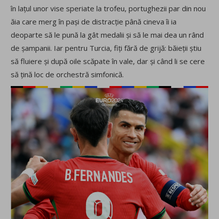
în lațul unor vise speriate la trofeu, portughezii par din nou
ăia care merg în pași de distracție până cineva îi ia
deoparte să le pună la gât medalii și să le mai dea un rând
de șampanii. Iar pentru Turcia, fiți fără de grijă: băieții știu
să fluiere și după oile scăpate în vale, dar și când li se cere
să țină loc de orchestră simfonică.