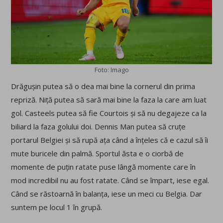
Foto: Imago
Drăgușin putea să o dea mai bine la cornerul din prima
repriză. Niță putea să sară mai bine la faza la care am luat
gol. Casteels putea să fie Courtois și să nu degajeze ca la
biliard la faza golului doi. Dennis Man putea să cruțe
portarul Belgiei și să rupă ața când a înțeles că e cazul să îi
mute buricele din palmă. Sportul ăsta e o ciorbă de
momente de puțin ratate puse lângă momente care în
mod incredibil nu au fost ratate. Când se împart, iese egal.
Când se răstoarnă în balanța, iese un meci cu Belgia. Dar
suntem pe locul 1 în grupă.