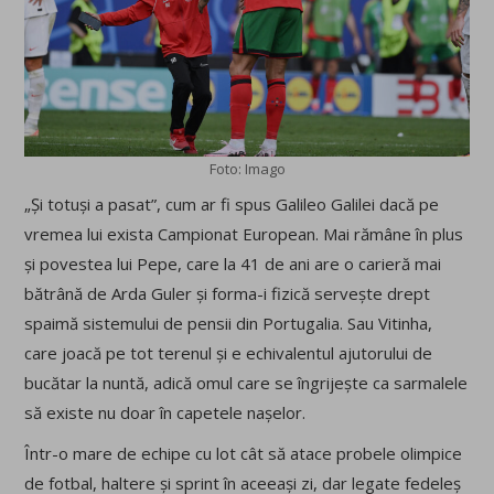
Foto: Imago
„Și totuși a pasat”, cum ar fi spus Galileo Galilei dacă pe
vremea lui exista Campionat European. Mai rămâne în plus
și povestea lui Pepe, care la 41 de ani are o carieră mai
bătrână de Arda Guler și forma-i fizică servește drept
spaimă sistemului de pensii din Portugalia. Sau Vitinha,
care joacă pe tot terenul și e echivalentul ajutorului de
bucătar la nuntă, adică omul care se îngrijește ca sarmalele
să existe nu doar în capetele nașelor.
Într-o mare de echipe cu lot cât să atace probele olimpice
de fotbal, haltere și sprint în aceeași zi, dar legate fedeleș