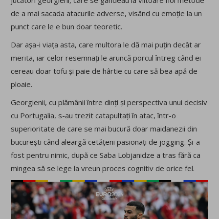
de a mai sacada atacurile adverse, visând cu emoție la un
punct care le e bun doar teoretic.
Dar așa-i viața asta, care multora le dă mai puțin decât ar
merita, iar celor resemnați le aruncă porcul întreg când ei
cereau doar tofu și paie de hârtie cu care să bea apă de
ploaie.
Georgienii, cu plămânii între dinți și perspectiva unui decisiv
cu Portugalia, s-au trezit catapultați în atac, într-o
superioritate de care se mai bucură doar maidanezii din
bucurești când aleargă cetățeni pasionați de jogging. Și-a
fost pentru nimic, după ce Saba Lobjanidze a tras fără ca
mingea să se lege la vreun proces cognitiv de orice fel.