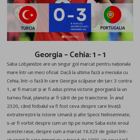
Georgia – Cehia: 1 – 1
Saba Lobjanidze are un singur gol marcat pentru naționala
mare într-un meci oficial. Dacă la ultima fază a meciului cu
Cehia, într-o fază în care Georgia scăpase din țarc 3 contra
1, ar fi marcat și ar fi adus prima victorie georgiană la un
turneu final, planeta ar fi sărit de pe traiectorie. În anul
2320, când fotbalul va fi fost ceva despre care învață
extratereștrii la Istorie Umană și alte Specii Neînsemnate,
s-ar fi vorbit despre cum un tip pe nume Saba este eroul
acestei rase, despre cum a marcat 16.323 de goluri într-
un sport în care nimeni nu a trecut de 1000, iar ceva țară