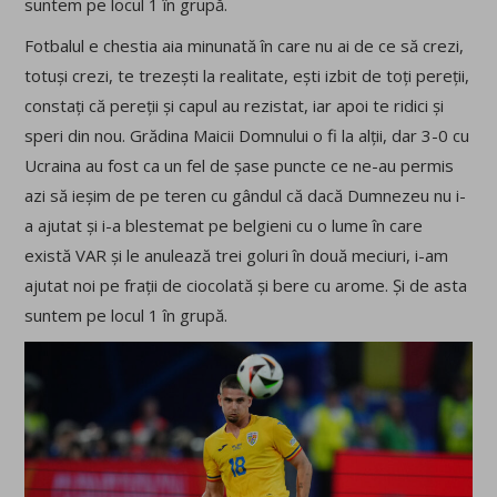
suntem pe locul 1 în grupă.
Fotbalul e chestia aia minunată în care nu ai de ce să crezi,
totuși crezi, te trezești la realitate, ești izbit de toți pereții,
constați că pereții și capul au rezistat, iar apoi te ridici și
speri din nou. Grădina Maicii Domnului o fi la alții, dar 3-0 cu
Ucraina au fost ca un fel de șase puncte ce ne-au permis
azi să ieșim de pe teren cu gândul că dacă Dumnezeu nu i-
a ajutat și i-a blestemat pe belgieni cu o lume în care
există VAR și le anulează trei goluri în două meciuri, i-am
ajutat noi pe frații de ciocolată și bere cu arome. Și de asta
suntem pe locul 1 în grupă.