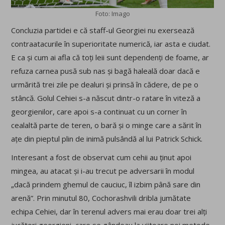
Foto: Imago
Concluzia partidei e că staff-ul Georgiei nu exersează
contraatacurile în superioritate numerică, iar asta e ciudat.
E ca și cum ai afla că toți leii sunt dependenți de foame, ar
refuza carnea pusă sub nas și bagă haleală doar dacă e
urmărită trei zile pe dealuri și prinsă în cădere, de pe o
stâncă. Golul Cehiei s-a născut dintr-o ratare în viteză a
georgienilor, care apoi s-a continuat cu un corner în
cealaltă parte de teren, o bară și o minge care a sărit în
ațe din pieptul plin de inimă pulsândă al lui Patrick Schick.
Interesant a fost de observat cum cehii au ținut apoi
mingea, au atacat și i-au trecut pe adversarii în modul
„dacă prindem ghemul de cauciuc, îl izbim până sare din
arenă”. Prin minutul 80, Cochorashvili dribla jumătate
echipa Cehiei, dar în terenul advers mai erau doar trei alți
jucători georgieni, care se gândeau la viitoare noi metode