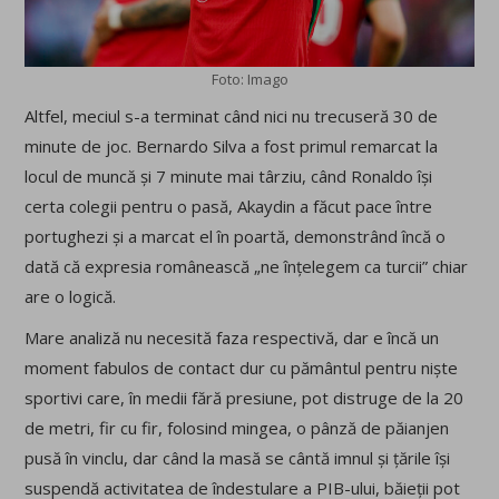
Foto: Imago
Altfel, meciul s-a terminat când nici nu trecuseră 30 de
minute de joc. Bernardo Silva a fost primul remarcat la
locul de muncă și 7 minute mai târziu, când Ronaldo își
certa colegii pentru o pasă, Akaydin a făcut pace între
portughezi și a marcat el în poartă, demonstrând încă o
dată că expresia românească „ne înțelegem ca turcii” chiar
are o logică.
Mare analiză nu necesită faza respectivă, dar e încă un
moment fabulos de contact dur cu pământul pentru niște
sportivi care, în medii fără presiune, pot distruge de la 20
de metri, fir cu fir, folosind mingea, o pânză de păianjen
pusă în vinclu, dar când la masă se cântă imnul și țările își
suspendă activitatea de îndestulare a PIB-ului, băieții pot