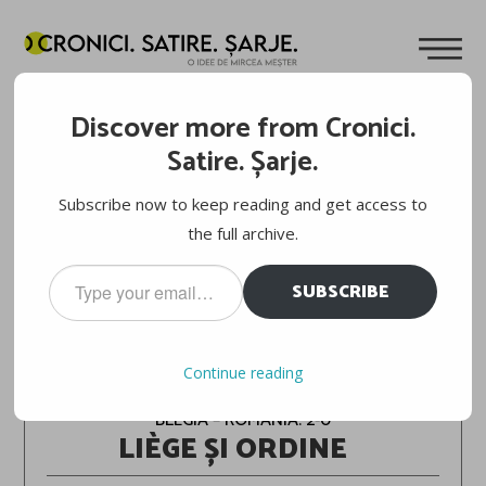
Discover more from Cronici.
Satire. Șarje.
Subscribe now to keep reading and get access to
the full archive.
Type
SUBSCRIBE
your
email…
EURO 2024
Continue reading
BELGIA – ROMÂNIA: 2-0
LIÈGE ȘI ORDINE