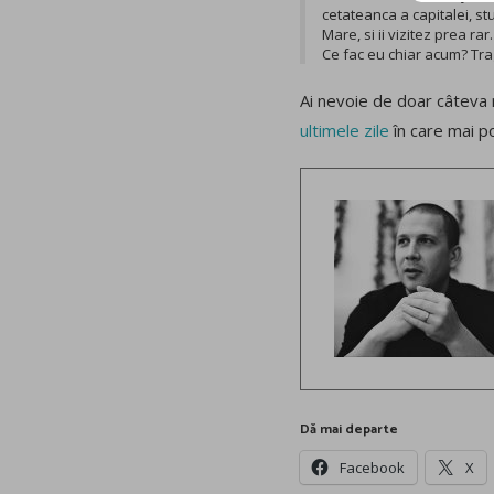
cetateanca a capitalei, st
Mare, si ii vizitez prea rar.
Ce fac eu chiar acum? Tra
Ai nevoie de doar câteva 
ultimele zile
în care mai po
Dă mai departe
Facebook
X