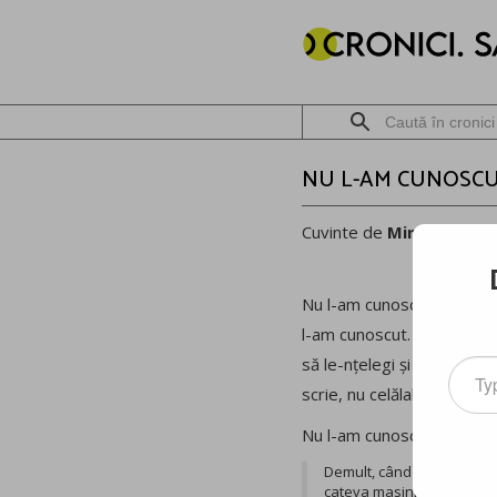
NU L-AM CUNOSC
Cuvinte de
Mircea Meșt
Nu l-am cunoscut. Probabil
l-am cunoscut. L-am întâlni
să le-nțelegi și care sunt 
Type
your
scrie, nu celălalt.
email
Nu l-am cunoscut, dar
Mar
Demult, când locuiam în Sa
cateva masini faine (youn