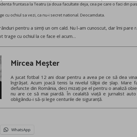
udenta fruntasa la Teatru (a doua facultate deja, cea pe care o faci din pasi
ge cu ochiul sa vezi, ca nu-i secret national. Deocamdata.
rânduri pentru a simți un om cald. Nu l-am cunoscut, dar îmi pare 
t trage cu ochiul la ce face el acum…
Mircea Meșter
A jucat fotbal 12 ani doar pentru a avea pe ce să dea vina
îngrășat. Acum joacă tenis la nivelul tălpii de șlap. Mare f
defuncte din România, deci mizați pe el pentru o analiză obie
nu are ce să mai piardă. În cealaltă viață e jurnalist auto
obligându-i să-și lege centurile de siguranță.
WhatsApp