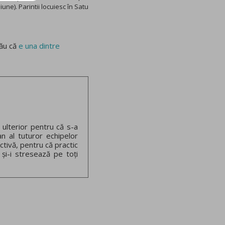
une). Parintii locuiesc în Satu
rău că
e una dintre
 ulterior pentru că s-a
an al tuturor echipelor
ctivă, pentru că practic
 și-i stresează pe toți