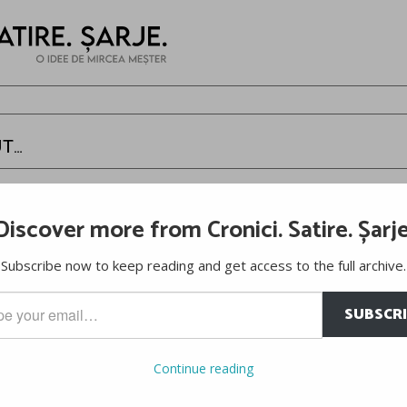
UT…
er
Discover more from Cronici. Satire. Șarje
 că activam în zone complet diferite ale internetului, dar asta nu 
Subscribe now to keep reading and get access to the full archive.
t o dată. În trecere. Și atât. Dar te doboară, pentru că sunt lucruri
atât de aproape de tine, încât te întrebi ce-ai făcut pentru ca tu să
SUBSCR
…
ius Sigheti
e aici:
Continue reading
tu Mare copil fiind, am fost pionier la scoala, un elev fruntas, si un visato
gtimers), dar si scutere Vespa. Nu vrei sa stii câte hobby-uri am… Am o s