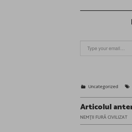
Type
your
email…
Uncategorized
Post
Articolul ante
navigation
NEMȚII FURĂ CIVILIZAT