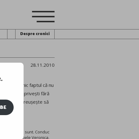
Despre cronici
28.11.2010
.
scuză cu nimic faptul că nu
 pe care le privești fără
 fii cel care reușește să
IBE
r. Visator inca sunt. Conduc
urioara pe numele Veronica,