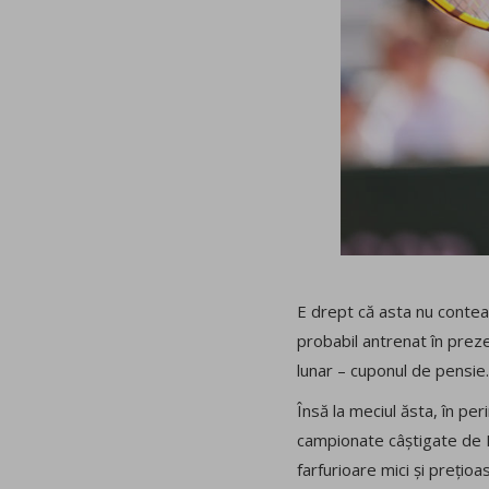
E drept că asta nu contează
probabil antrenat în prezen
lunar – cuponul de pensie
Însă la meciul ăsta, în per
campionate câștigate de PS
farfurioare mici și prețioa