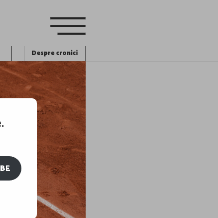
Despre cronici
.
IBE