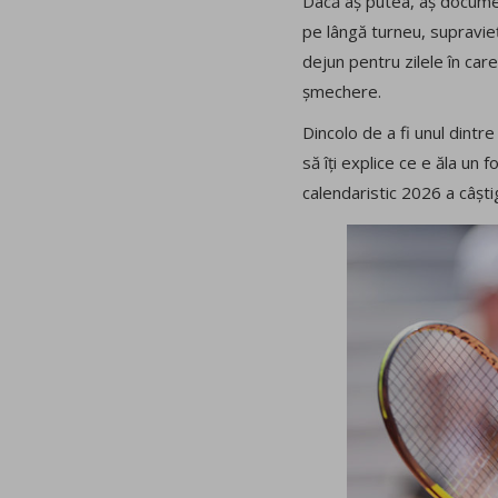
Dacă aș putea, aș documenta
pe lângă turneu, supravieț
dejun pentru zilele în car
șmechere.
Dincolo de a fi unul dintre
să îți explice ce e ăla un 
calendaristic 2026 a câști