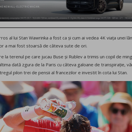
ros al lui Stan Wawrinka a fost ca și cum ai vedea 4K viața unei lă
or a mai fost stoarsă de câteva sute de ori.
 la terenul pe care jucau Buse și Rublev a trimis un copil de ming
ltima dată zgura de la Paris cu câteva galoane de transpirație, văr
ntregul pilon trei de pensii al francezilor e investit în cota lui Stan.