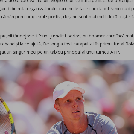
 acele câteva zile din viețile celor ce intră pe lista de potențiali 
uind din mila organizatorului care nu le face check-out și nici nu îi
e rămân prin complexul sportiv, deși nu sunt mai mult decât niște 
 puținii țăridejosezi (sunt jurnalist serios, nu boomer care încă ma
forehand și la ce ajută, De Jong a fost catapultat în primul tur al Ro
gat un singur meci pe un tablou principal al unui turneu ATP.