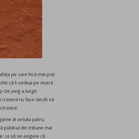
afața pe care încă mai poți
chit că îi vedeai pe mutră
p De Jong a lungit
i creierul nu face decât să
ectronice.
 game al setului patru,
ă publicul din tribune mai
ar ca să se asigure că