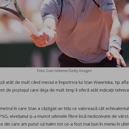
Foto: Dan Istitene/Getty Images
 atât de mult când meciul e împotriva lui Stan Wawrinka, tip aflat la
t de poștașul care deja de mult timp îi oferă atât indicații tehnice,
.
imetrul în care Stan a câștigat un titlu ce valorează cât echivalentu
G, elvețianul și-a muncit ultimele fibre încă nedizolvate de vârstă
se din care am putut să halim tot ce-a fost mai bun în meniu în ultim