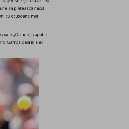
lucky loseri și stau aiurea
 pune să plătească micul
fani cu ecusoane mai
i spune „Olanda”) capabili
land-Garros deși în anul