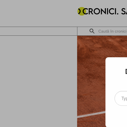
Type
your
email