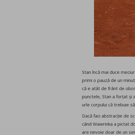
Stan încă mai duce meciuri
primi o pauză de un minut 
că e atât de frânt de obos
punctele, Stan a forțat și
urle corpului că trebuie s
Dacă faci abstracție de sc
când Wawrinka a pictat două
are nevoie doar de un semn