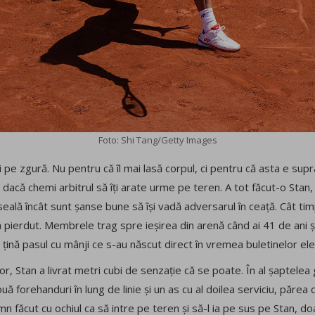
Foto: Shi Tang/Getty Images
 pe zgură. Nu pentru că îl mai lasă corpul, ci pentru că asta e supr
dacă chemi arbitrul să îți arate urme pe teren. A tot făcut-o Stan, 
eală încât sunt șanse bune să își vadă adversarul în ceață. Cât tim
 a pierdut. Membrele trag spre ieșirea din arenă când ai 41 de ani ș
ă țină pasul cu mânji ce s-au născut direct în vremea buletinelor el
or, Stan a livrat metri cubi de senzație că se poate. În al șaptelea
 forehanduri în lung de linie și un as cu al doilea serviciu, părea c
 făcut cu ochiul ca să intre pe teren și să-l ia pe sus pe Stan, do