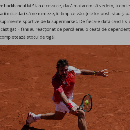
m: backhandul lui Stan e ceva ce, dacă mai vrem să vedem, trebuie
darii miliardari să ne mimeze, în timp ce văcuțele lor posh stau și p
 suplimente sportive de la supermarket. De fiecare dată când li s-a 
a câștigat – fanii au reacționat de parcă erau o ceată de dependen
 completează stocul de tigăi.