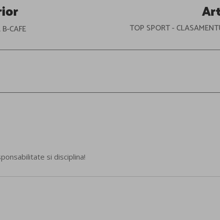
rior
Ar
TOP SPORT - CLASAMENT
 B-CAFE
nsabilitate si disciplina!