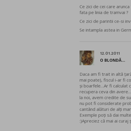
Ce zici de cei care arunca
fata pe linia de tramvai ?
Ce zici de parintii ce-si in
Se intampla astea in Germ
12.01.2011
O BLONDĂ...
Daca am fi trait in altă ț
mai poate), fiscul i-ar fi 
și boarfele…Ar fi calculat 
recupera ceva din avere…Pân
la noi, avem credite de su
nu pot fi considerate probe
cantând alături de alți man
Exemple poți să dai multe,
:)Apreciez că mai ai curaj 