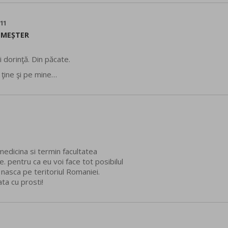
11
 MEȘTER
i dorinţă. Din păcate.
 ţine şi pe mine…
medicina si termin facultatea
 pentru ca eu voi face tot posibilul
 nasca pe teritoriul Romaniei.
ata cu prosti!