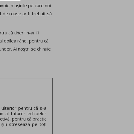
ăvoie maşinile pe care noi
t de roase ar fi trebuit să
ru că tinerii n-ar fi
n al doilea rând, pentru că
under. Ai noştri se chinuie
 ulterior pentru că s-a
an al tuturor echipelor
ctivă, pentru că practic
 și-i stresează pe toți