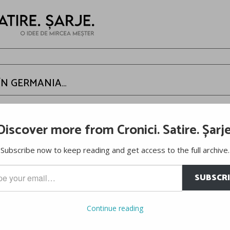
 ÎN GERMANIA…
er
Discover more from Cronici. Satire. Șarje
a, Delta Dunării ar fi fost un punct turistic în care s-ar fi înghesui
Subscribe now to keep reading and get access to the full archive.
să luăm bani pentru a menţine curăţenia?”, ci “cum facem ca româ
SUBSCR
ia, staţiunile de pe Valea Prahovei aveau câte 20 de pârtii de schii
…
putea duce într-o zi de la Moeciu la Poiană şi apoi la Sinaia fără p
Continue reading
ia, ajungeam la Sinaia într-o oră.