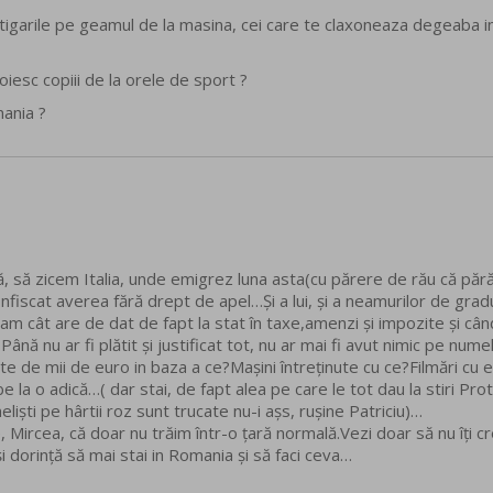
 tigarile pe geamul de la masina, cei care te claxoneaza degeaba in t
voiesc copiii de la orele de sport ?
ania ?
ară, să zicem Italia, unde emigrez luna asta(cu părere de rău că p
confiscat averea fără drept de apel…Și a lui, și a neamurilor de gradul
cam cât are de dat de fapt la stat în taxe,amenzi și impozite și când
ă nu ar fi plătit și justificat tot, nu ar mai fi avut nimic pe numele
te de mii de euro in baza a ce?Mașini întreținute cu ce?Filmări cu el
 la o adică…( dar stai, de fapt alea pe care le tot dau la stiri Prot
eliști pe hârtii roz sunt trucate nu-i așs, rușine Patriciu)…
 Mircea, că doar nu trăim într-o țară normală.Vezi doar să nu îți 
și dorință să mai stai in Romania și să faci ceva…