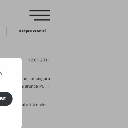
Despre cronici
12.01.2011
.
t întreaga lume, iar singura
nii să nu mai arunce PET-
IBE
 şi erau legate între ele
robleme.