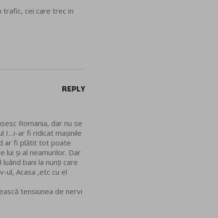
rafic, cei care trec in
REPLY
ărăsesc Romania, dar nu se
 I…i-ar fi ridicat mașinile
 ar fi plătit tot poate
 lui și al neamurilor. Dar
 luând bani la nunți care
v-ul, Acasa ,etc cu el
crească tensiunea de nervi