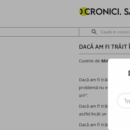
DACĂ AM FI TRĂIT
Cuvinte de
Mircea Meșt
Dacă am fi trăit în Germani
problemă nu era “de unde 
uri?”.
Type
your
Dacă am fi trăit în German
email
astfel încât un skipass te 
Dacă am fi trăit în German