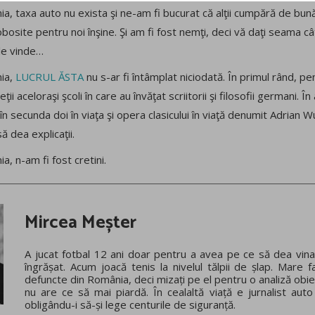
ia, taxa auto nu exista şi ne-am fi bucurat că alţii cumpără de bun
osite pentru noi înşine. Şi am fi fost nemţi, deci vă daţi seama câ
 le vinde…
nia,
LUCRUL ĂSTA
nu s-ar fi întâmplat niciodată. În primul rând, pent
ii aceloraşi şcoli în care au învăţat scriitorii şi filosofii germani. Î
ul în secunda doi în viaţa şi opera clasicului în viaţă denumit Adrian W
 dea explicaţii.
a, n-am fi fost cretini.
Mircea Meșter
A jucat fotbal 12 ani doar pentru a avea pe ce să dea vina
îngrășat. Acum joacă tenis la nivelul tălpii de șlap. Mare f
defuncte din România, deci mizați pe el pentru o analiză obie
nu are ce să mai piardă. În cealaltă viață e jurnalist auto
obligându-i să-și lege centurile de siguranță.