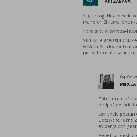
ADI ZĂBAVĂ
Nu, te rog. Nu-i pune in a
ma refer. Si numa’ cine n-
Pana si tu ai sarit sa-l rup
Stiu. Nu e acelasi lucru.
e Mutu. Si in loc sa-l cri
putea totodata sa nu-i ma
04.02.2
MIRCEA
Păi n-ai cum să-i p
de lipsă de lucidit
Dar unele gesturi 
Botswanei. Când Zi
evidenţă prin gest
Repet: un gest izol