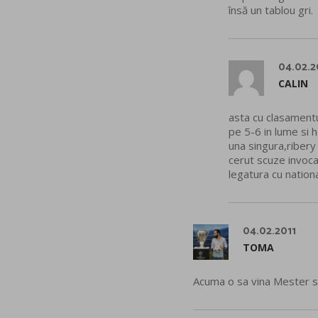
însă un tablou gri.
04.02.2
CALIN
asta cu clasamentu
pe 5-6 in lume si h
una singura,ribery 
cerut scuze invocan
legatura cu nationa
04.02.2011
TOMA
Acuma o sa vina Mester si-