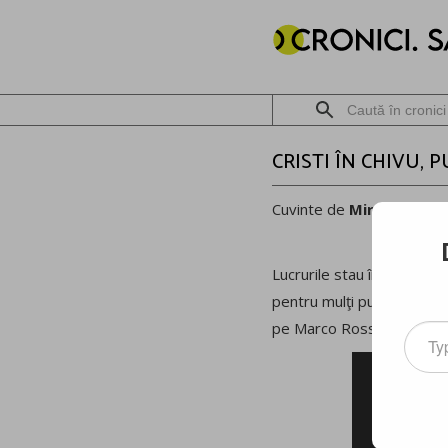
CRISTI ÎN CHIVU, 
Cuvinte de
Mircea Meșt
Lucrurile stau în felul urm
pentru mulţi puşti care în
pe Marco Rossi.
Type
your
email