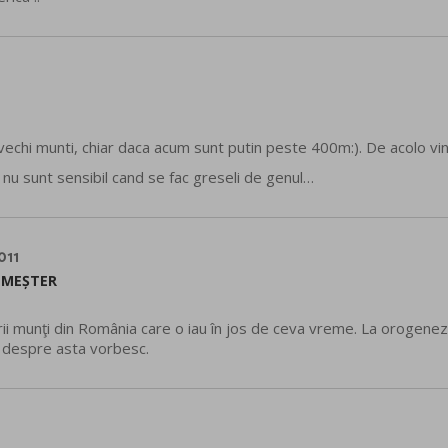
vechi munti, chiar daca acum sunt putin peste 400m:). De acolo vin
 nu sunt sensibil cand se fac greseli de genul…
011
 MEȘTER
rii munţi din România care o iau în jos de ceva vreme. La orogenez
t despre asta vorbesc.