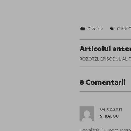
Diverse
Cristi
Post
Articolul ante
navigation
ROBOTZI, EPISODUL AL T
8 Comentarii
04.02.2011
S. KALOU
Genial titlul !!! Bravo Meste