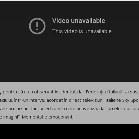
aş pentru că nu a observat incidentul, dar Federaţia Italiană l-a su
ciului, într-un interviu acordat în direct televiziunii italiene Sky Sp
versarului său, fanilor echipei la care activează, dar şi celor doi cop
te imagini”. Momentul e emoţionant.