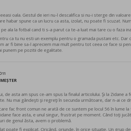
ceeasi oala. Gestul de ieri nu-l descalifica si nu-i sterge din valoa
are habar spune ca un lucru ca asta, izolat, nu poate fi scuzat. Nu
i pe ala la fotbal cand ti s-a parut ca te-a luat mai tare cu o faza ina
 Pentru ca tu nu esti un exemplu pentru o gramada pustani etc. Dar
ticam ar fi bine sa-l apreciem mai mult pentru tot ceea ce face si pe
i punem pe pozitii de egalitate.
011
 MEȘTER
ui, de asta am spus ce-am spus la finalul articolului. Şi la Zidane a
ate. Nu mai gândeşti şi regreţi în secunda următoare, dar n-ai ce dra
care fac front comun ne arată de ce suntem pe locul 56 în lume la f
dane face asta, e unul singur, frustrat pe moment. Când toţi jucăto
uri de genul ăsta, avem o problemă.
at poate fi explicat. Oricând, oriunde, în orice situaţie. Un grup d