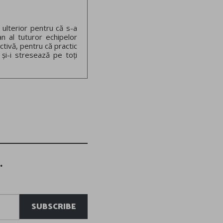
 ulterior pentru că s-a
an al tuturor echipelor
ctivă, pentru că practic
 și-i stresează pe toți
.
SUBSCRIBE