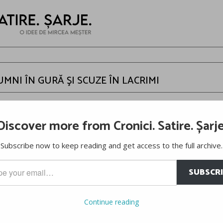
PUMNI ÎN GURĂ ŞI SCUZE ÎN LACRIMI
er
Discover more from Cronici. Satire. Șarje
ător: în minutul 60 al meciului Inter-Bari din prima divizie italiană, 
Subscribe now to keep reading and get access to the full archive.
cep să practice fotbalul – şi-a pierdut cumpătul şi
l-a lovit fără ming
SUBSCR
…
Continue reading