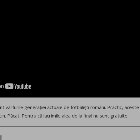
nt vârfurile generaţiei actuale de fotbalişti români. Practic, aceste
n. Păcat. Pentru că lacrimile alea de la final nu sunt gratuite.