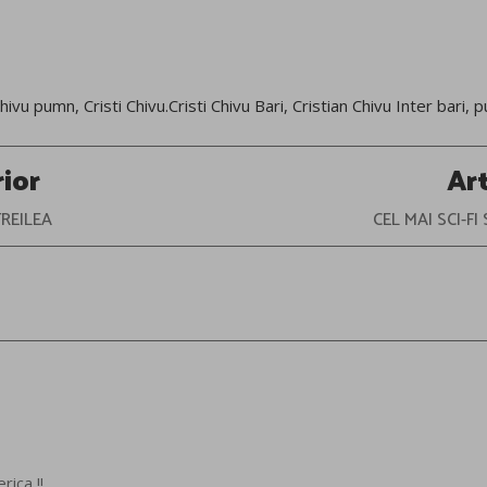
 Chivu pumn
,
Cristi Chivu.Cristi Chivu Bari
,
Cristian Chivu Inter bari
,
p
rior
Ar
REILEA
CEL MAI SCI-F
rica !!