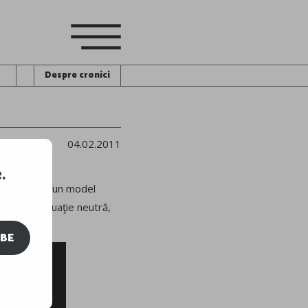
Despre cronici
04.02.2011
.
Cristi Chivu – un model
e, într-o situaţie neutră,
IBE