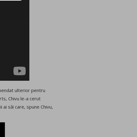
spendat ulterior pentru
orts, Chivu le-a cerut
ii ai săi care, spune Chivu,