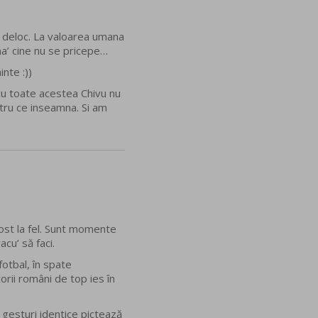
re deloc. La valoarea umana
ma’ cine nu se pricepe…
inte :))
 cu toate acestea Chivu nu
ntru ce inseamna. Si am
 fost la fel. Sunt momente
cu’ să faci.
otbal, în spate
rii români de top ies în
e gesturi identice pictează