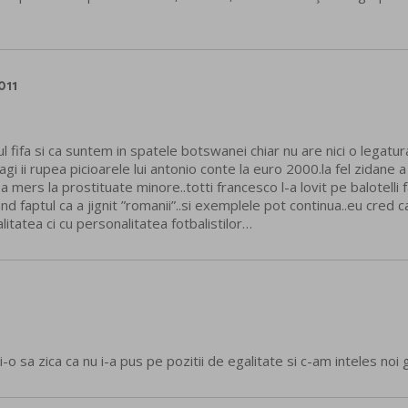
011
l fifa si ca suntem in spatele botswanei chiar nu are nici o legatu
agi ii rupea picioarele lui antonio conte la euro 2000.la fel zidane a
a mers la prostituate minore..totti francesco l-a lovit pe balotelli f
d faptul ca a jignit ”romanii”..si exemplele pot continua..eu cred 
litatea ci cu personalitatea fotbalistilor…
o sa zica ca nu i-a pus pe pozitii de egalitate si c-am inteles noi g