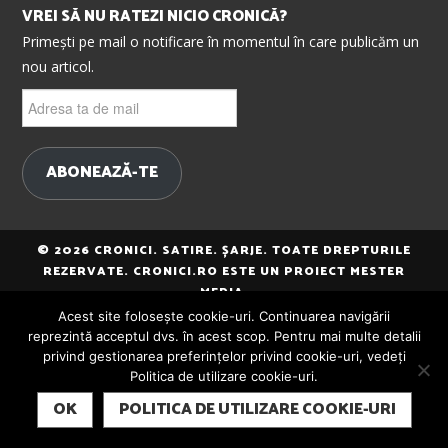
VREI SĂ NU RATEZI NICIO CRONICĂ?
Primești pe mail o notificare în momentul în care publicăm un
nou articol.
Adresa
ta
de
mail
ABONEAZĂ-TE
© 2026 CRONICI. SATIRE. ȘARJE. TOATE DREPTURILE
REZERVATE. CRONICI.RO ESTE UN PROIECT MESTER
MEDIA.
Acest site folosește cookie-uri. Continuarea navigării
reprezintă acceptul dvs. în acest scop. Pentru mai multe detalii
privind gestionarea preferințelor privind cookie-uri, vedeți
Politica de utilizare cookie-uri.
SUBSCRIBE
OK
POLITICA DE UTILIZARE COOKIE-URI