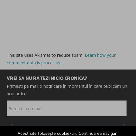
This site uses Akismet to reduce spam.
Learn how your
comment data is processed.
VREI SĂ NU RATEZI NICIO CRONICĂ?
Primești pe mail o notificare în momentul în care publicăm un
nou articol.
Adresa
ta
de
mail
ABONEAZĂ-TE
Acest site folosește cookie-uri. Continuarea navigării