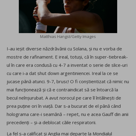
Matthias Hangst/Getty Images
I-au ieșit diverse năzdrăvănii cu Solana, și nu e vorba de
mostre de rafinament. E ireal, totuși, că în super-tiebreak-
ul în care era condusă cu 4-7 a inventat o serie de slice-uri
cu care i-a dat shut down argentiniencei. Ireal la ce se
jucase până atunci. 9-7, brusc! O fi conștientizat că nimic nu
mai funcționează și că e contraindicat să se întoarcă la
becul neînșurubat. A avut norocul pe care îl întâlnești de
prea puține ori în viață. Dar s-a bucurat de el până când
holograma care-i seamănă – repet, nu e acea Gauff din anii
precedenți – și-a deblocat căile respiratorii.
La fel s-a calificat și Anglia mai departe la Mondialul