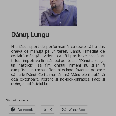
Dănuț Lungu
N-a făcut sport de performanță, cu toate că l-a dus
cineva de mânuță pe un teren, luându-l imediat de
cealaltă mânuță. Evident, ca să-l parcheze acasă. Ar
fi fost împotriva firii să spui peste ani "Dănuț a reușit
un hattrick", să fim cinstiți, nimeni nu și-ar fi
cumpărat un tricou oficial al echipei favorite pe care
să scrie Dănuț. Ce i-a mai rămas? Mânuțele îl ajută să
dea exterioare literare și no-look-phrases. Face și
radio, e util în felul lui.
Dă mai departe
Facebook
X
WhatsApp