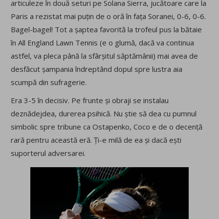
articuleze în două seturi pe Solana Sierra, jucătoare care la
Paris a rezistat mai puțin de o oră în fața Soranei, 0-6, 0-6.
Bagel-bagel! Tot a șaptea favorită la trofeul pus la bătaie
în All England Lawn Tennis (e o glumă, dacă va continua
astfel, va pleca până la sfârșitul săptămânii) mai avea de
desfăcut șampania îndreptând dopul spre lustra aia
scumpă din sufragerie.
Era 3-5 în decisiv. Pe frunte și obraji se instalau
deznădejdea, durerea psihică. Nu știe să dea cu pumnul
simbolic spre tribune ca Ostapenko, Coco e de o decență
rară pentru această eră. Ți-e milă de ea și dacă ești
suporterul adversarei.