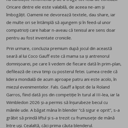
Oricare dintre ele este valabilă, de aceea ne-am și
îmbogățit. Oamenii ne devorează textele, dau share, iar
de multe ori se întâmplă să ajungem și în feed-ul unor
compatrioți care habar n-aveau că tenisul are sens doar
pentru au fost inventate cronicile.
Prin urmare, concluzia premium după jocul din această
seară al lui Coco Gauff este că mama sa și antrenorul
domnișoarei, pe care îi vedem de fiecare dată în prim-plan,
defilează de ceva timp cu posterul fetei. Lumea crede că
lidera mondială de acum aproape patru ani este acolo, în
miezul evenimentelor. Fals. Gauff a lipsit de la Roland
Garros, fiind dată jos din competiție în turul al III-lea, iar la
Wimbledon 2026 și-a permis să înșurubeze becul cu
mâinile ude. A băgat mâna în blender “că sigur e oprit”, s-a
grăbit să prindă liftul și s-a trezit cu frumusețe de mână
între uși. Cealaltă, căci prima căuta blenderul.