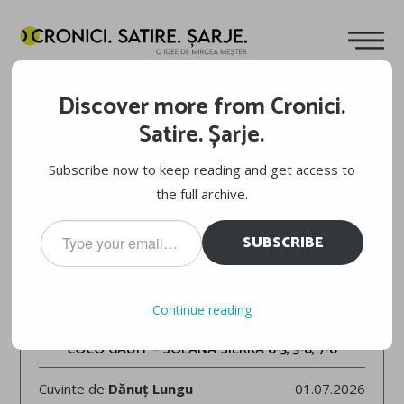
Discover more from Cronici.
Satire. Șarje.
Subscribe now to keep reading and get access to
the full archive.
Type
SUBSCRIBE
your
email…
WIMBLEDON 2026
Continue reading
COCO GAUFF – SOLANA SIERRA 6-3, 3-6, 7-6
Cuvinte de
Dănuț Lungu
01.07.2026