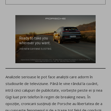
Analizele serioase le pot face analiștii care adorm în
studiourile de televiziune. Până le vine rândul la cuvânt,
intră cinci calupuri de publicitate, vorbește peste ei și nea
Gigi luat prin telefon în regim de breaking news. În
opoziție, cronicarii susținuți de Porsche au libertatea de a
nu cunoaște fenomenul și de a trage tot felul de concluzii.