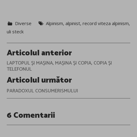
Diverse
Alpinism
,
alpinist
,
record viteza alpinism
,
uli steck
Post
Articolul anterior
navigation
LAPTOPUL ȘI MAȘINA, MAȘINA ȘI COPIA, COPIA ȘI
TELEFONUL
Articolul următor
PARADOXUL CONSUMERISMULUI
6 Comentarii