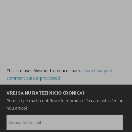
This site uses Akismet to reduce spam.
Learn how your
comment data is processed.
VREI SĂ NU RATEZI NICIO CRONICĂ?
Primești pe mail o notificare în momentul în care publicăm un
nou articol.
Adresa
ta
de