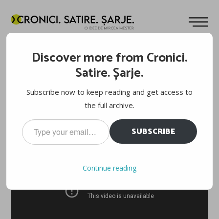
CE POȚI SĂ FACI ÎN 167 DE MINUTE?
Discover more from Cronici.
Cuvinte de
Mircea Meșter
05.10.2011
Satire. Șarje.
Faceți cunoștință cu
Üli Steck
. Atât.
Subscribe now to keep reading and get access to
the full archive.
Type
SUBSCRIBE
your
email…
Continue reading