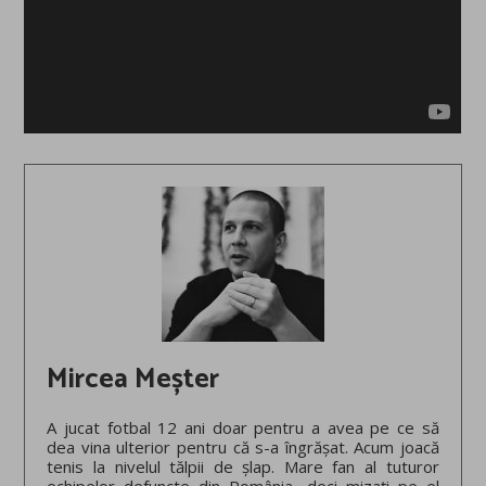
Mircea Meșter
A jucat fotbal 12 ani doar pentru a avea pe ce să
dea vina ulterior pentru că s-a îngrășat. Acum joacă
tenis la nivelul tălpii de șlap. Mare fan al tuturor
echipelor defuncte din România, deci mizați pe el