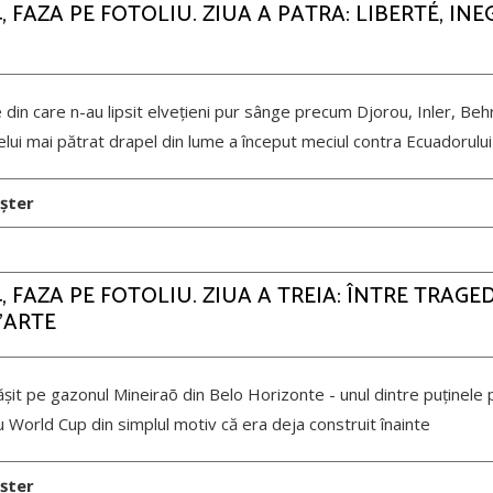
 FAZA PE FOTOLIU. ZIUA A PATRA: LIBERTÉ, INE
din care n-au lipsit elvețieni pur sânge precum Djorou, Inler, Be
celui mai pătrat drapel din lume a început meciul contra Ecuadorului
șter
 FAZA PE FOTOLIU. ZIUA A TREIA: ÎNTRE TRAGED
’ARTE
ășit pe gazonul Mineiraõ din Belo Horizonte - unul dintre puținele p
u World Cup din simplul motiv că era deja construit înainte
șter