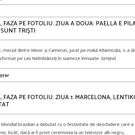
 FAZA PE FOTOLIU. ZIUA A DOUA: PAELLA E PILA
I SUNT TRIȘTI
3, meciul dintre Mexic și Camerun, jucat pe malul Atlanticului, s-a d
sformat pe Leii Neîmblânziți în siameze înmuiate. Simțind
șter
 FAZA PE FOTOLIU. ZIUA 1: MARCELONA, LENTIK
TAT
Mondial brazilian a debutat cu o festivitate de deschidere care a
ene, încât, dacă ai fi privit ceremonia la un televizor alb negru,