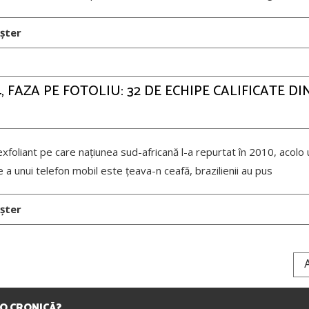
șter
 FAZA PE FOTOLIU: 32 DE ECHIPE CALIFICATE DI
exfoliant pe care națiunea sud-africană l-a repurtat în 2010, acolo
ie a unui telefon mobil este țeava-n ceafă, brazilienii au pus
șter
IO CRONICĂ?