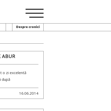
Despre cronici
E ABUR
t o zi excelentă
ă după
16.06.2014