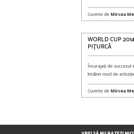
Cuvinte de
Mircea Me
WORLD CUP 2014,
PIȚURCĂ
Încurajați de succesul 
întâlnit mod de achiziț
Cuvinte de
Mircea Me
Post
navigation
VREI SĂ NU RATEZI NIC