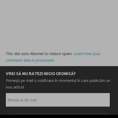
This site uses Akismet to reduce spam.
Learn how your
comment data is processed.
VREI SĂ NU RATEZI NICIO CRONICĂ?
Primești pe mail o notificare în momentul în care publicăm un
nou articol.
Adresa
ta
de
mail