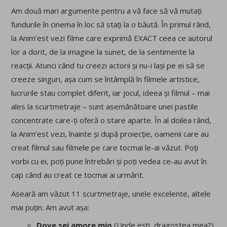
Am două mari argumente pentru a vă face să vă mutați
fundurile în cinema în loc să stați la o băută. În primul rând,
la Anim’est vezi filme care
exprimă EXACT ceea ce autorul
lor a dorit, de la imagine la sunet, de la sentimente la
reacții. Atunci când tu creezi actorii și nu-i lași pe ei să se
creeze singuri, așa cum se întâmplă în filmele artistice,
lucrurile stau complet diferit, iar jocul, ideea și filmul – mai
ales la scurtmetraje – sunt asemănătoare unei pastile
concentrate care-ți oferă o stare aparte. În al doilea rând,
la Anim’est vezi, înainte și după proiecție, oamenii care au
creat filmul sau filmele pe care tocmai le-ai văzut. Poți
vorbi cu ei, poți pune întrebări și poți vedea ce-au avut în
cap când au creat ce tocmai ai urmărit.
Aseară am văzut 11 scurtmetraje, unele excelente, altele
mai puțin. Am avut așa:
Dove sei amore mio
(Unde ești, dragostea mea?)