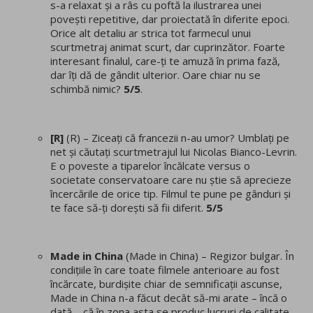
s-a relaxat și a râs cu poftă la ilustrarea unei
povești repetitive, dar proiectată în diferite epoci.
Orice alt detaliu ar strica tot farmecul unui
scurtmetraj animat scurt, dar cuprinzător. Foarte
interesant finalul, care-ți te amuză în prima fază,
dar îți dă de gândit ulterior. Oare chiar nu se
schimbă nimic?
5/5
.
[R]
(R) – Ziceați că francezii n-au umor? Umblați pe
net și căutați scurtmetrajul lui Nicolas Bianco-Levrin.
E o poveste a tiparelor încălcate versus o
societate conservatoare care nu știe să aprecieze
încercările de orice tip. Filmul te pune pe gânduri și
te face să-ți dorești să fii diferit.
5/5
Made in China
(Made in China) – Regizor bulgar. În
condițiile în care toate filmele anterioare au fost
încărcate, burdișite chiar de semnificații ascunse,
Made in China n-a făcut decât să-mi arate – încă o
dată – că în zona asta se produc lucruri de calitate