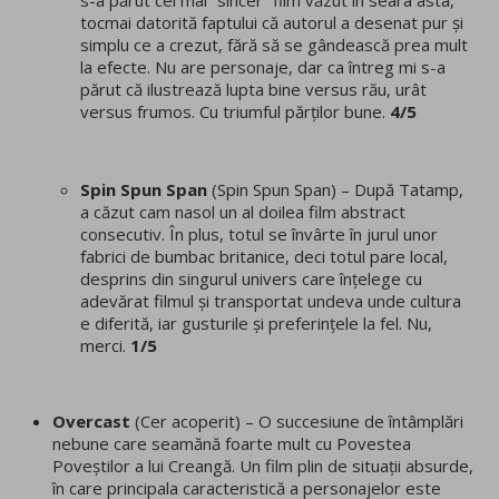
s-a părut cel mai “sincer” film văzut în seara asta,
tocmai datorită faptului că autorul a desenat pur și
simplu ce a crezut, fără să se gândească prea mult
la efecte. Nu are personaje, dar ca întreg mi s-a
părut că ilustrează lupta bine versus rău, urât
versus frumos. Cu triumful părților bune.
4/5
Spin Spun Span
(Spin Spun Span) – După Tatamp,
a căzut cam nasol un al doilea film abstract
consecutiv. În plus, totul se învârte în jurul unor
fabrici de bumbac britanice, deci totul pare local,
desprins din singurul univers care înțelege cu
adevărat filmul și transportat undeva unde cultura
e diferită, iar gusturile și preferințele la fel. Nu,
merci.
1/5
Overcast
(Cer acoperit) – O succesiune de întâmplări
nebune care seamănă foarte mult cu Povestea
Poveștilor a lui Creangă. Un film plin de situații absurde,
în care principala caracteristică a personajelor este