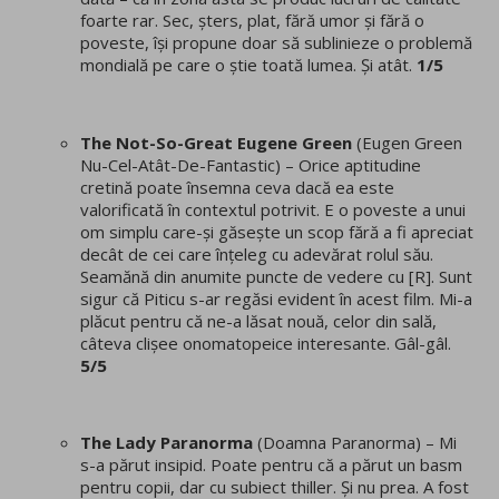
foarte rar. Sec, șters, plat, fără umor și fără o
poveste, își propune doar să sublinieze o problemă
mondială pe care o știe toată lumea. Și atât.
1/5
The Not-So-Great Eugene Green
(Eugen Green
Nu-Cel-Atât-De-Fantastic) – Orice aptitudine
cretină poate însemna ceva dacă ea este
valorificată în contextul potrivit. E o poveste a unui
om simplu care-și găsește un scop fără a fi apreciat
decât de cei care înțeleg cu adevărat rolul său.
Seamănă din anumite puncte de vedere cu [R]. Sunt
sigur că Piticu s-ar regăsi evident în acest film. Mi-a
plăcut pentru că ne-a lăsat nouă, celor din sală,
câteva clișee onomatopeice interesante. Gâl-gâl.
5/5
The Lady Paranorma
(Doamna Paranorma) – Mi
s-a părut insipid. Poate pentru că a părut un basm
pentru copii, dar cu subiect thiller. Și nu prea. A fost