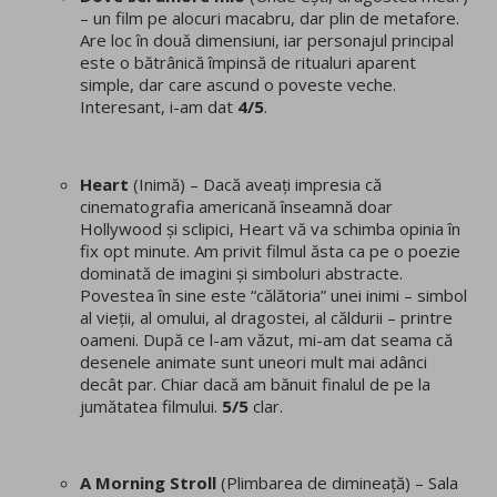
– un film pe alocuri macabru, dar plin de metafore.
Are loc în două dimensiuni, iar personajul principal
este o bătrânică împinsă de ritualuri aparent
simple, dar care ascund o poveste veche.
Interesant, i-am dat
4/5
.
Heart
(Inimă) – Dacă aveați impresia că
cinematografia americană înseamnă doar
Hollywood și sclipici, Heart vă va schimba opinia în
fix opt minute. Am privit filmul ăsta ca pe o poezie
dominată de imagini și simboluri abstracte.
Povestea în sine este “călătoria” unei inimi – simbol
al vieții, al omului, al dragostei, al căldurii – printre
oameni. După ce l-am văzut, mi-am dat seama că
desenele animate sunt uneori mult mai adânci
decât par. Chiar dacă am bănuit finalul de pe la
jumătatea filmului.
5/5
clar.
A Morning Stroll
(Plimbarea de dimineață) – Sala