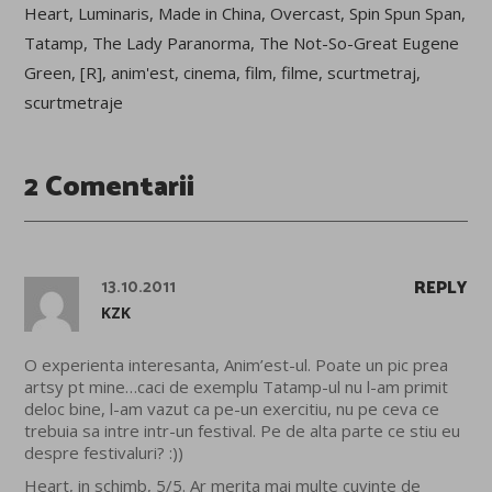
Heart
,
Luminaris
,
Made in China
,
Overcast
,
Spin Spun Span
,
Tatamp
,
The Lady Paranorma
,
The Not-So-Great Eugene
Green
,
[R]
,
anim'est
,
cinema
,
film
,
filme
,
scurtmetraj
,
scurtmetraje
2 Comentarii
13.10.2011
REPLY
KZK
O experienta interesanta, Anim’est-ul. Poate un pic prea
artsy pt mine…caci de exemplu Tatamp-ul nu l-am primit
deloc bine, l-am vazut ca pe-un exercitiu, nu pe ceva ce
trebuia sa intre intr-un festival. Pe de alta parte ce stiu eu
despre festivaluri? :))
Heart, in schimb, 5/5. Ar merita mai multe cuvinte de