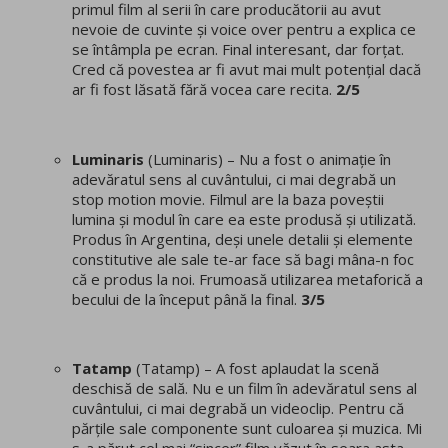
primul film al serii în care producătorii au avut
nevoie de cuvinte și voice over pentru a explica ce
se întâmpla pe ecran. Final interesant, dar forțat.
Cred că povestea ar fi avut mai mult potențial dacă
ar fi fost lăsată fără vocea care recita.
2/5
Luminaris
(Luminaris) – Nu a fost o animație în
adevăratul sens al cuvântului, ci mai degrabă un
stop motion movie. Filmul are la baza poveștii
lumina și modul în care ea este produsă și utilizată.
Produs în Argentina, deși unele detalii și elemente
constitutive ale sale te-ar face să bagi mâna-n foc
că e produs la noi. Frumoasă utilizarea metaforică a
becului de la început până la final.
3/5
Tatamp
(Tatamp) – A fost aplaudat la scenă
deschisă de sală. Nu e un film în adevăratul sens al
cuvântului, ci mai degrabă un videoclip. Pentru că
părțile sale componente sunt culoarea și muzica. Mi