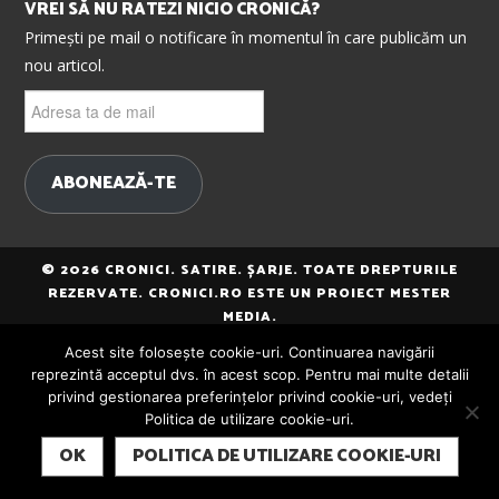
VREI SĂ NU RATEZI NICIO CRONICĂ?
Primești pe mail o notificare în momentul în care publicăm un
nou articol.
Adresa
ta
de
mail
ABONEAZĂ-TE
© 2026 CRONICI. SATIRE. ȘARJE. TOATE DREPTURILE
REZERVATE. CRONICI.RO ESTE UN PROIECT MESTER
MEDIA.
Acest site folosește cookie-uri. Continuarea navigării
reprezintă acceptul dvs. în acest scop. Pentru mai multe detalii
privind gestionarea preferințelor privind cookie-uri, vedeți
Politica de utilizare cookie-uri.
SUBSCRIBE
OK
POLITICA DE UTILIZARE COOKIE-URI