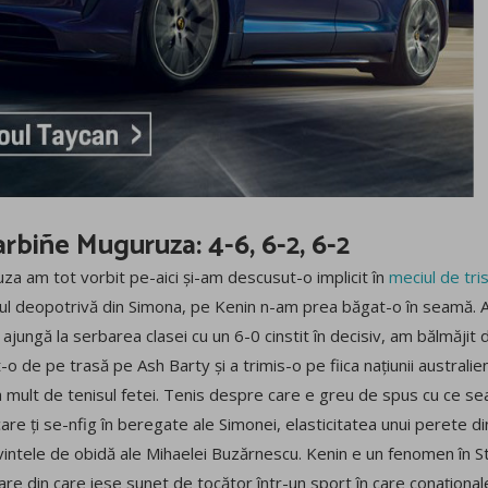
arbiñe Muguruza: 4-6, 6-2, 6-2
 am tot vorbit pe-aici și-am descusut-o implicit în
meciul de tri
ntul deopotrivă din Simona, pe Kenin n-am prea băgat-o în seamă. A 
ajungă la serbarea clasei cu un 6-0 cinstit în decisiv, am bălmăji
t-o de pe trasă pe Ash Barty și a trimis-o pe fiica națiunii australi
mult de tenisul fetei. Tenis despre care e greu de spus cu ce se
re ți se-nfig în beregate ale Simonei, elasticitatea unui perete din
vintele de obidă ale Mihaelei Buzărnescu. Kenin e un fenomen în S
oare din care iese sunet de tocător într-un sport în care conațional