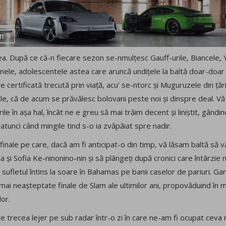
ipsea. După ce că-n fiecare sezon se-nmulțesc Gauff-urile, Biancel
nele, adolescentele astea care aruncă undițele la baltă doar-doar 
e certificată trecută prin viață, acu’ se-ntorc și Muguruzele din ță
le, că de acum se prăvălesc bolovani peste noi și dinspre deal. Vă 
le în așa hal, încât ne e greu să mai trăim decent și liniștit, gând
 atunci când mingile tind s-o ia zvăpăiat spre nadir.
 finale pe care, dacă am fi anticipat-o din timp, vă lăsam baltă să v
 Sofia Ke-ninonino-nin și să plângeți după cronici care întârzie ne
 sufletul întins la soare în Bahamas pe banii caselor de pariuri. Gar
ai neașteptate finale de Slam ale ultimilor ani, propovăduind în mod
or.
e trecea lejer pe sub radar într-o zi în care ne-am fi ocupat ceva 