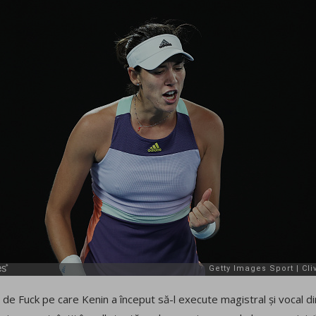
de Fuck pe care Kenin a început să-l execute magistral și vocal din