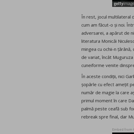
În rest, jocul multilatera
cum am făcut-o și noi. Înt
adversarei, a apărut de nic
literatura Monicăi Nicule
mingea cu ochii-n țărână, d
de variat, încât Muguruza
cuneiforme venite dinspre 
În aceste condiții, nici Ga
șopârle cu efect amețit pe
număr de magie la care aș
primul moment în care Dav
palmă peste ceafă sub form
rebreak spre final, dar M
Embed from 