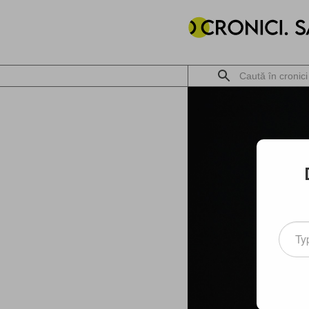
Type
your
email