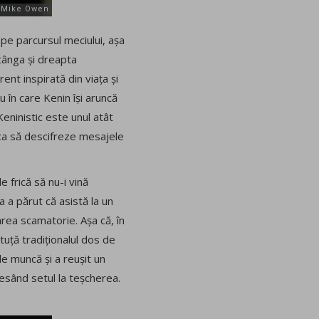
 pe parcursul meciului, așa
stânga și dreapta
ent inspirată din viața și
iu în care Kenin își aruncă
Keninistic este unul atât
 ca să descifreze mesajele
e frică să nu-i vină
 a părut că asistă la un
ea scamatorie. Așa că, în
uță tradiționalul dos de
de muncă și a reușit un
esând setul la teșcherea.