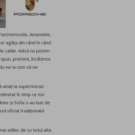
e, Yastremscele, Amandele,
or agăța din când în când
rile calde. Adică nu putem
spun, prieteni, încălzirea
indu-ne la cum să ne
ă uitați la supermeciul
limitat în timp ce noi
bine și Sofia s-au luat de
 oficial tradiționalul
mai adânc de cu totul alte