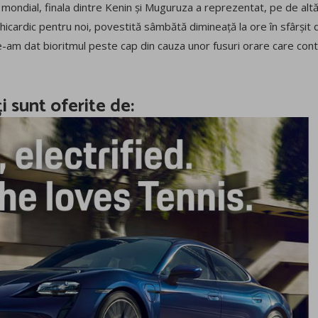
ui mondial, finala dintre Kenin și Muguruza a reprezentat, pe de alt
 tahicardic pentru noi, povestită sâmbătă dimineață la ore în sfârșit
-am dat bioritmul peste cap din cauza unor fusuri orare care conti
ți sunt oferite de: