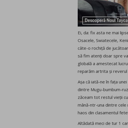
Ei, da: fix asta ne mai l
Osacele, Swiatecele, Keni
câte-o rochiță de jucătoar
să fim atenți doar spre va
globală a amestecat lucruri
reparăm artrita și reverul
Așa că iată-ne în fața unei
dintre Mugu-bumbum-ruza și
zăceam tot restul vieții cu
mână-ntr-una dintre cele m
haos din clasamentul fetel
Altădată meci de tur 1 car