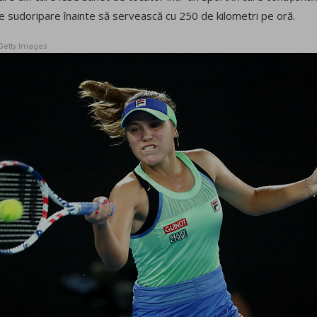
 sudoripare înainte să servească cu 250 de kilometri pe oră.
Getty Images