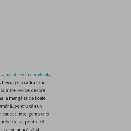
stă amintire din semifinală
,
trecut prin cadru când i-
t două-trei vorbe despre
ene la mângâiat de koale,
amănă, pentru că-i un
 cauciuc, inteligența unei
tatele Unite, pentru că
ele ei nu apucă să-și