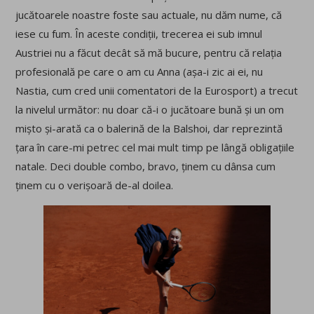
jucătoarele noastre foste sau actuale, nu dăm nume, că
iese cu fum. În aceste condiții, trecerea ei sub imnul
Austriei nu a făcut decât să mă bucure, pentru că relația
profesională pe care o am cu Anna (așa-i zic ai ei, nu
Nastia, cum cred unii comentatori de la Eurosport) a trecut
la nivelul următor: nu doar că-i o jucătoare bună și un om
mișto și-arată ca o balerină de la Balshoi, dar reprezintă
țara în care-mi petrec cel mai mult timp pe lângă obligațiile
natale. Deci double combo, bravo, ținem cu dânsa cum
ținem cu o verișoară de-al doilea.