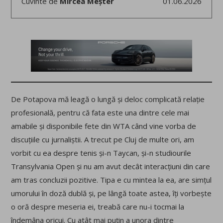
Cuvinte de
Mircea Meșter
01.06.2026
De Potapova mă leagă o lungă și deloc complicată relație
profesională, pentru că fata este una dintre cele mai
amabile și disponibile fete din WTA când vine vorba de
discuțiile cu jurnaliștii. A trecut pe Cluj de multe ori, am
vorbit cu ea despre tenis și-n Taycan, și-n studiourile
Transylvania Open și nu am avut decât interacțiuni din care
am tras concluzii pozitive. Tipa e cu mintea la ea, are simțul
umorului în doză dublă și, pe lângă toate astea, îți vorbește
o oră despre meseria ei, treabă care nu-i tocmai la
îndemâna oricui. Cu atât mai puțin a unora dintre