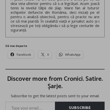
dea vina ulterior pentru că s-a îngrășat. Acum joacă
tenis la nivelul tălpii de șlap. Mare fan al tuturor
echipelor defuncte din România, deci mizați pe el
pentru o analiză obiectivă, pentru că practic nu are
ce să mai piardă. În cealaltă viață e jurnalist auto și-i
stresează pe toți obligându-i să-și lege centurile de
siguranță.
Dă mai departe
Facebook
X
WhatsApp
Discover more from Cronici. Satire.
Șarje.
Subscribe to get the latest posts sent to your email.
Type
SUBSCRIBE
your