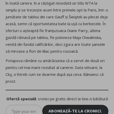
în toată cariera. N-a câștigat niciodată un titlu WTA la
simplu și se trezește acum între primele opt la Paris, într-o
jumătate de tablou din care Gauff și Świątek au plecat deja
acasă, semn că oportunitatea bate la ușă cu berbecele. În
sferturi o așteaptă fie franțuzoaica Diane Parry, ultima
gazdă rămasă pe tablou, fie poloneza Maja Chwalinska,
venită din fundul calificărilor, deci zgura are toate șansele
să miroase a flori de liliac pentru rusoaică.
Potapova rămâne cu amărăciunea că a servit de două ori
pentru cel mai mare rezultat al carierei. Data viitoare, la
Cluj, o întreb cum se doarme după așa ceva. Bănuiesc că
prost.
Ofertă specială
: cronici pe gratis direct la tine-n bătătură
Type
ABONEAZĂ-TE LA CRONICI.
your