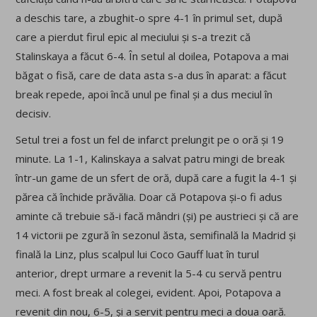
a deschis tare, a zbughit-o spre 4-1 în primul set, după
care a pierdut firul epic al meciului și s-a trezit că
Stalinskaya a făcut 6-4. În setul al doilea, Potapova a mai
băgat o fisă, care de data asta s-a dus în aparat: a făcut
break repede, apoi încă unul pe final și a dus meciul în
decisiv.
Setul trei a fost un fel de infarct prelungit pe o oră și 19
minute. La 1-1, Kalinskaya a salvat patru mingi de break
într-un game de un sfert de oră, după care a fugit la 4-1 și
părea că închide prăvălia. Doar că Potapova și-o fi adus
aminte că trebuie să-i facă mândri (și) pe austrieci și că are
14 victorii pe zgură în sezonul ăsta, semifinală la Madrid și
finală la Linz, plus scalpul lui Coco Gauff luat în turul
anterior, drept urmare a revenit la 5-4 cu servă pentru
meci. A fost break al colegei, evident. Apoi, Potapova a
revenit din nou, 6-5, și a servit pentru meci a doua oară.