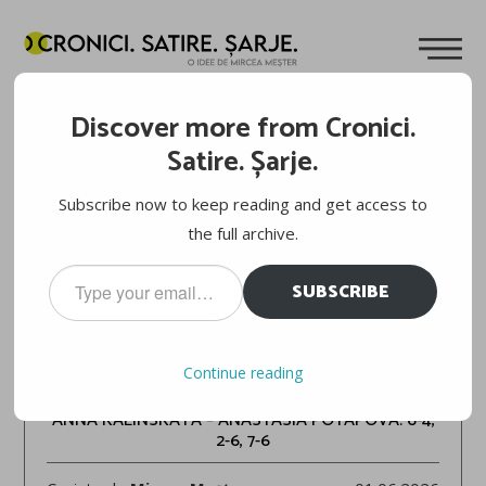
Discover more from Cronici.
Satire. Șarje.
Subscribe now to keep reading and get access to
the full archive.
Type
SUBSCRIBE
your
email…
ROLAND-GARROS 2026
Continue reading
ANNA KALINSKAYA – ANASTASIA POTAPOVA: 6-4,
2-6, 7-6