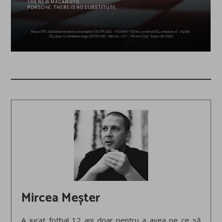
Mircea Meșter
A jucat fotbal 12 ani doar pentru a avea pe ce să