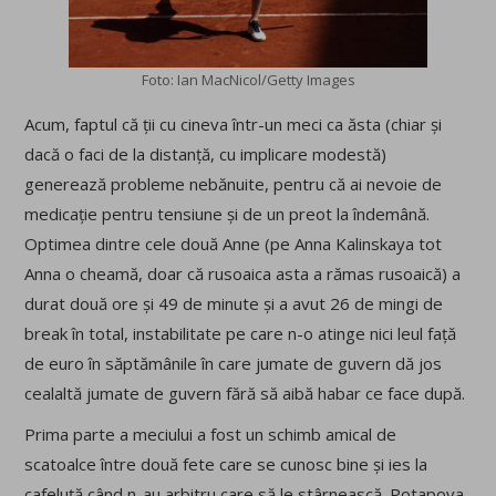
Foto: Ian MacNicol/Getty Images
Acum, faptul că ții cu cineva într-un meci ca ăsta (chiar și
dacă o faci de la distanță, cu implicare modestă)
generează probleme nebănuite, pentru că ai nevoie de
medicație pentru tensiune și de un preot la îndemână.
Optimea dintre cele două Anne (pe Anna Kalinskaya tot
Anna o cheamă, doar că rusoaica asta a rămas rusoaică) a
durat două ore și 49 de minute și a avut 26 de mingi de
break în total, instabilitate pe care n-o atinge nici leul față
de euro în săptămânile în care jumate de guvern dă jos
cealaltă jumate de guvern fără să aibă habar ce face după.
Prima parte a meciului a fost un schimb amical de
scatoalce între două fete care se cunosc bine și ies la
cafeluță când n-au arbitru care să le stârnească. Potapova