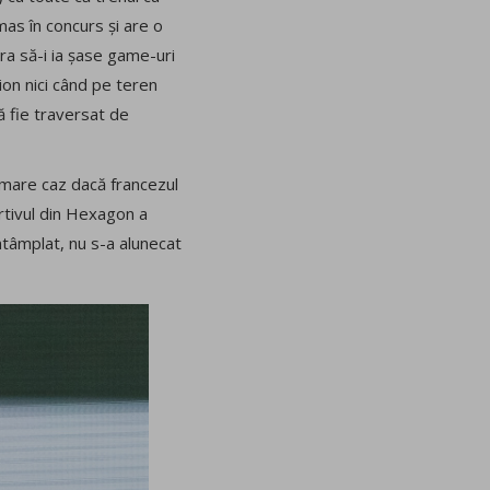
mas în concurs și are o
ura să-i ia șase game-uri
ion nici când pe teren
ă fie traversat de
ut mare caz dacă francezul
ortivul din Hexagon a
întâmplat, nu s-a alunecat