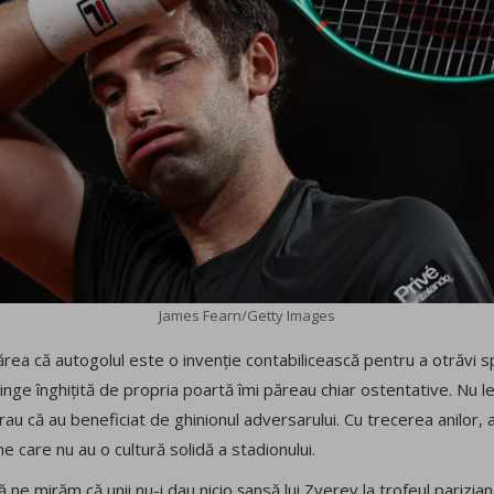
James Fearn/Getty Images
părea că autogolul este o invenție contabilicească pentru a otrăvi
minge înghițită de propria poartă îmi păreau chiar ostentative. Nu
rau că au beneficiat de ghinionul adversarului. Cu trecerea anilor
ne care nu au o cultură solidă a stadionului.
 ne mirăm că unii nu-i dau nicio șansă lui Zverev la trofeul parizian