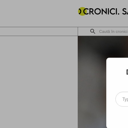
Type
your
email