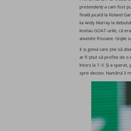
pretendenți a cam fost pus
finală jucată la Roland Ga
lui Andy Murray la debutul
levitau GOAT-urile, că era
anumite frisoane. Grijile s
E și genul care știe să dis
ar fi știut să profite de 
întors la 7-5. Și a sperat,
spre decisiv. Numărul 3 mo