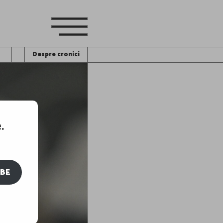
Despre cronici
.
IBE