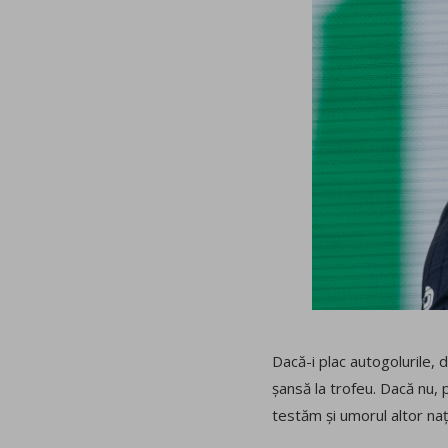
Dacă-i plac autogolurile, d
șansă la trofeu. Dacă nu, 
testăm și umorul altor nați