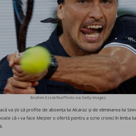
Ibrahim Ezzat/NurPhoto via Getty Images
acă va ști să profite de absența lui Alcaraz și de eliminarea lui Sinne
poate că-i va face Meșter o ofertă pentru a scrie cronici în limba l
i.