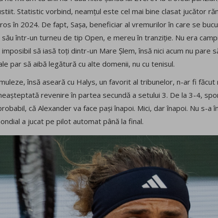
tiit. Statistic vorbind, neamțul este cel mai bine clasat jucător ră
rros în 2024. De fapt, Sașa, beneficiar al vremurilor în care se buc
 său într-un turneu de tip Open, e mereu în tranziție. Nu era camp
 imposibil să iasă toți dintr-un Mare Șlem, însă nici acum nu pare s
ale par să aibă legătură cu alte domenii, nu cu tenisul.
imuleze, însă aseară cu Halys, un favorit al tribunelor, n-ar fi făc
o neașteptată revenire în partea secundă a setului 3. De la 3-4, sp
 probabil, că Alexander va face pași înapoi. Mici, dar înapoi. Nu s-a 
ndial a jucat pe pilot automat până la final.