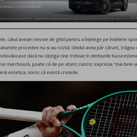
ele, când aveam nevoie de ghid pentru a înțelege pe îndelete sport
anumite procedee nu-și au rostul. Ghidul avea păr cărunt, trăgea c
bolovănoase dacă nu câștiga cine trebuie în derbiurile bucureștene
m se marchează, poate că de pe atunci cunosc expresia “mai bine u
mă estetica, noroc că există cronicile.