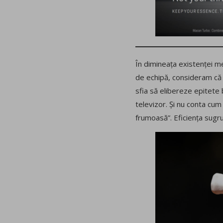
În dimineața existenței m
de echipă, consideram că 
sfia să elibereze epitete 
televizor. Și nu conta cu
frumoasă”. Eficiența sugru