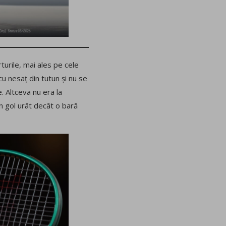
urile, mai ales pe cele
u nesaț din tutun și nu se
. Altceva nu era la
n gol urât decât o bară