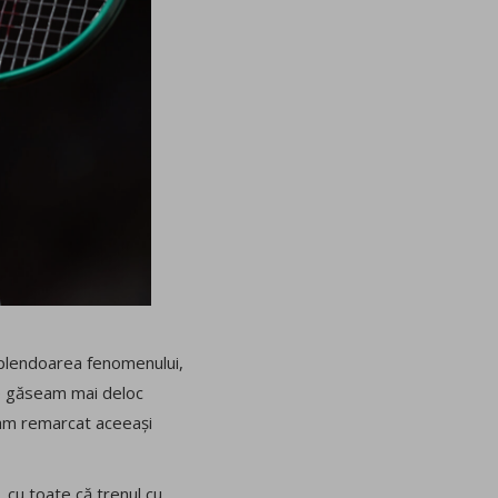
 splendoarea fenomenului,
 le găseam mai deloc
, am remarcat aceeași
, cu toate că trenul cu