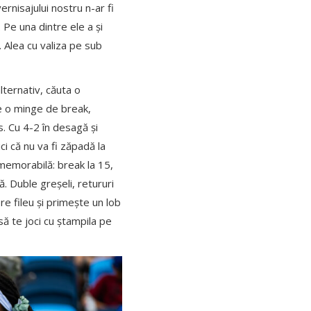
ernisajului nostru n-ar fi
Pe una dintre ele a și
 Alea cu valiza pe sub
lternativ, căuta o
te o minge de break,
s. Cu 4-2 în desagă și
ci că nu va fi zăpadă la
 memorabilă: break la 15,
ă. Duble greșeli, retururi
pre fileu și primește un lob
 să te joci cu ștampila pe