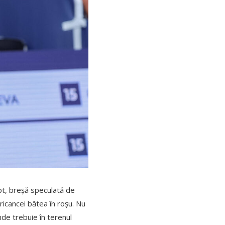
ept, breșă speculată de
ricancei bătea în roșu. Nu
nde trebuie în terenul