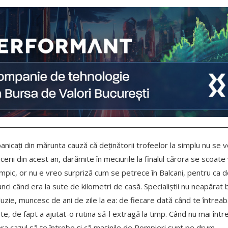
panicați din mărunta cauză că deținătorii trofeelor la simplu nu se v
ecerii din acest an, darămite în meciurile la finalul cărora se scoate
olimpic, or nu e vreo surpriză cum se petrece în Balcani, pentru ca
tunci când era la sute de kilometri de casă. Specialiștii nu neapărat b
uzie, muncesc de ani de zile la ea: de fiecare dată când te întrea
te, de fapt a ajutat-o rutina să-l extragă la timp. Când nu mai într
ra cazul să te întrebe și că mașinile de Pompieri sunt pe drum.