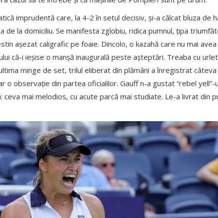
tică imprudentă care, la 4-2 în setul decisiv, și-a călcat bluza de hă
a de la domiciliu. Se manifesta zglobiu, ridica pumnul, țipa trium
destin așezat caligrafic pe foaie. Dincolo, o kazahă care nu mai avea 
ului că-i ieșise o manșă inaugurală peste așteptări. Treaba cu urle
a ultima minge de set, trilul eliberat din plămâni a înregistrat câte
car o observație din partea oficialilor. Gauff n-a gustat “rebel yell”-u
: ceva mai melodios, cu acute parcă mai studiate. Le-a livrat din p