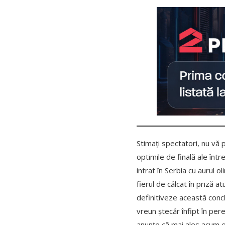
Stimați spectatori, nu vă 
optimile de finală ale într
intrat în Serbia cu aurul 
fierul de călcat în priză a
definitiveze această concl
vreun ștecăr înfipt în pere
anunțe că mai ales acum e