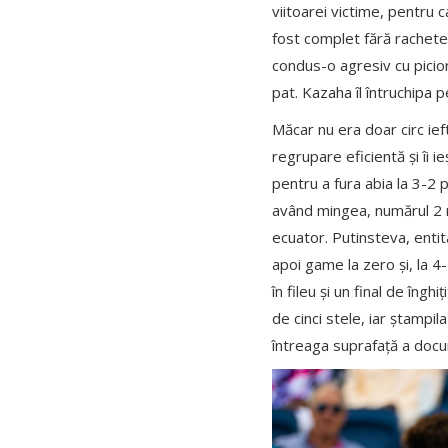
viitoarei victime, pentru c
fost complet fără rachete
condus-o agresiv cu picior
pat. Kazaha îl întruchipa 
Măcar nu era doar circ ief
regrupare eficientă și îi 
pentru a fura abia la 3-2 
având mingea, numărul 2 mo
ecuator. Putinsteva, enti
apoi game la zero și, la 4-
în fileu și un final de îng
de cinci stele, iar ștampil
întreaga suprafață a docu