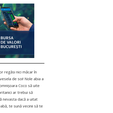
or regăsi nici măcar în
 vesela de soi! Nole abia a
 domnișoara Coco să uite
ritanici ar trebui să
bă nevasta dacă a uitat
eabă, te sună vecinii să te