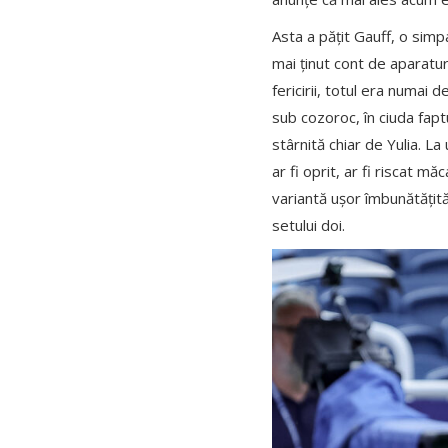
Asta a pățit Gauff, o simpa
mai ținut cont de aparatur
fericirii, totul era numai 
sub cozoroc, în ciuda fapt
stârnită chiar de Yulia. L
ar fi oprit, ar fi riscat mă
variantă ușor îmbunătățită
setului doi.