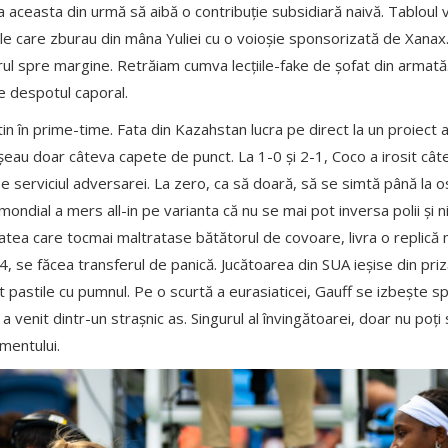
a aceasta din urmă să aibă o contribuție subsidiară naivă. Tabloul v
le care zburau din mâna Yuliei cu o voioșie sponsorizată de Xanax. 
ul spre margine. Retrăiam cumva lecțiile-fake de șofat din armată.
pe despotul caporal.
tin în prime-time. Fata din Kazahstan lucra pe direct la un proiect a
ieșeau doar câteva capete de punct. La 1-0 și 2-1, Coco a irosit câ
pe serviciul adversarei. La zero, ca să doară, să se simtă până la o
ndial a mers all-in pe varianta că nu se mai pot inversa polii și ni
tatea care tocmai maltratase bătătorul de covoare, livra o replică
4, se făcea transferul de panică. Jucătoarea din SUA ieșise din priz
hițit pastile cu pumnul. Pe o scurtă a eurasiaticei, Gauff se izbește s
a a venit dintr-un strașnic as. Singurul al învingătoarei, doar nu poți
mentului.