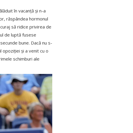
lăduit în vacanță și n-a
fător, răspândea hormonul
curaj să ridice privirea de
tul de luptă fusese
va secunde bune. Dacă nu s-
l opoziției și a venit cu o
rimele schimburi ale