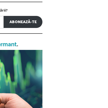
ării?
ABONEAZĂ-TE
ormant
.