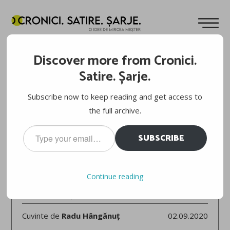
Discover more from Cronici.
Satire. Șarje.
Subscribe now to keep reading and get access to
the full archive.
Type
SUBSCRIBE
your
email…
TENIS: US OPEN 2020, FAZA PE REVER
PATRICIA ȚIG – KURUMI NARA 6-1, 6-0
Continue reading
ȚIG IN JAPAN
Cuvinte de
Radu Hângănuț
02.09.2020