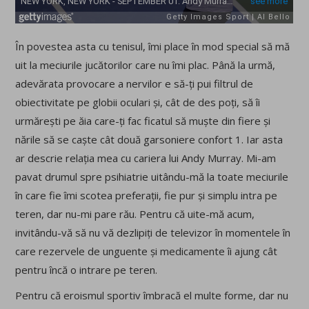
În povestea asta cu tenisul, îmi place în mod special să mă
uit la meciurile jucătorilor care nu îmi plac. Până la urmă,
adevărata provocare a nervilor e să-ți pui filtrul de
obiectivitate pe globii oculari și, cât de des poți, să îi
urmărești pe ăia care-ți fac ficatul să muște din fiere și
nările să se caște cât două garsoniere confort 1. Iar asta
ar descrie relația mea cu cariera lui Andy Murray. Mi-am
pavat drumul spre psihiatrie uitându-mă la toate meciurile
în care fie îmi scotea preferații, fie pur și simplu intra pe
teren, dar nu-mi pare rău. Pentru că uite-mă acum,
invitându-vă să nu vă dezlipiți de televizor în momentele în
care rezervele de unguente și medicamente îi ajung cât
pentru încă o intrare pe teren.
Pentru că eroismul sportiv îmbracă el multe forme, dar nu