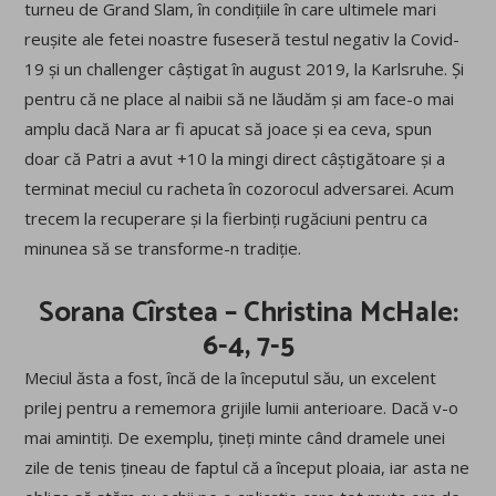
turneu de Grand Slam, în condițiile în care ultimele mari
reușite ale fetei noastre fuseseră testul negativ la Covid-
19 și un challenger câștigat în august 2019, la Karlsruhe. Și
pentru că ne place al naibii să ne lăudăm și am face-o mai
amplu dacă Nara ar fi apucat să joace și ea ceva, spun
doar că Patri a avut +10 la mingi direct câștigătoare și a
terminat meciul cu racheta în cozorocul adversarei. Acum
trecem la recuperare și la fierbinți rugăciuni pentru ca
minunea să se transforme-n tradiție.
Sorana Cîrstea – Christina McHale:
6-4, 7-5
Meciul ăsta a fost, încă de la începutul său, un excelent
prilej pentru a rememora grijile lumii anterioare. Dacă v-o
mai amintiți. De exemplu, țineți minte când dramele unei
zile de tenis țineau de faptul că a început ploaia, iar asta ne