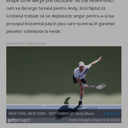
începe să ne alerge prin bucătărie. Nu știe nimeni exact
cum va decurge turneul pentru Andy, însă faptul că
scoțianul trebuie să se deplaseze singur pentru a-și lua
prosopul înseamnă pași în plus care nu intrau în garanție
pieselor schimbate la medic.
Embed from Getty Images