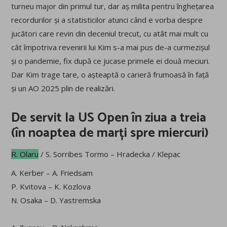
turneu major din primul tur, dar aș milita pentru înghețarea
recordurilor și a statisticilor atunci când e vorba despre
jucători care revin din deceniul trecut, cu atât mai mult cu
cât împotriva revenirii lui Kim s-a mai pus de-a curmezișul
și o pandemie, fix după ce jucase primele ei două meciuri.
Dar Kim trage tare, o așteaptă o carieră frumoasă în față
și un AO 2025 plin de realizări.
De servit la US Open în ziua a treia
(în noaptea de marți spre miercuri)
R. Olaru
/ S. Sorribes Tormo – Hradecka / Klepac
A. Kerber – A. Friedsam
P. Kvitova – K. Kozlova
N. Osaka – D. Yastremska