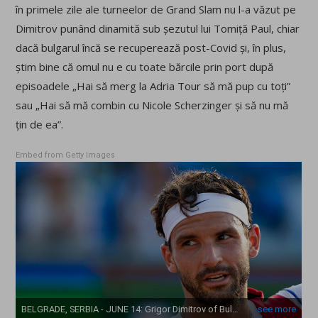
în primele zile ale turneelor de Grand Slam nu l-a văzut pe
Dimitrov punând dinamită sub șezutul lui Tomiță Paul, chiar
dacă bulgarul încă se recuperează post-Covid și, în plus,
știm bine că omul nu e cu toate bărcile prin port după
episoadele „Hai să merg la Adria Tour să mă pup cu toți”
sau „Hai să mă combin cu Nicole Scherzinger și să nu mă
țin de ea”.
Embed from Getty Images