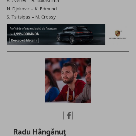
A. Zverev – B. Nakashima
N. Djokovic – K. Edmund
S. Tsitsipas – M. Cressy
Radu Hângănuț