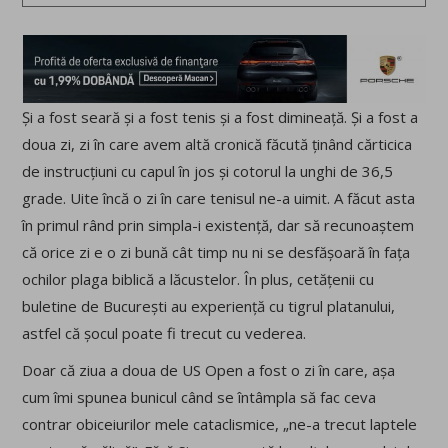
Și a fost seară și a fost tenis și a fost dimineață. Și a fost a
doua zi, zi în care avem altă cronică făcută ținând cărticica
de instrucțiuni cu capul în jos și cotorul la unghi de 36,5
grade. Uite încă o zi în care tenisul ne-a uimit. A făcut asta
în primul rând prin simpla-i existență, dar să recunoaștem
că orice zi e o zi bună cât timp nu ni se desfășoară în fața
ochilor plaga biblică a lăcustelor. În plus, cetățenii cu
buletine de București au experiență cu tigrul platanului,
astfel că șocul poate fi trecut cu vederea.
Doar că ziua a doua de US Open a fost o zi în care, așa
cum îmi spunea bunicul când se întâmpla să fac ceva
contrar obiceiurilor mele cataclismice, „ne-a trecut laptele