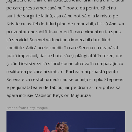
pe care presa americană nu îl poate da pentru că ei nu
sunt de sorginte latină, așa că nu pot să o ia la mișto pe
Kristie cu astfel de titluri pline de umor abil, chit că Ahn s-a
prezentat onorabil într-un meci în care nimeni nu i-a spus
că serviciul Serenei va funcționa impecabil date fiind
condițiile. Adică acele condiții în care Serena nu neapărat
joacă impecabil, dar te bate rău și plângi atât în teren, dar
și când ieși și vezi că scorul spune altceva în comparație cu
realitatea pe care ai simțit-o. Partea mai proastă pentru
Serena e că restul turneului nu se anunță simplu. Stephens
e pe jumătatea ei de tablou, iar pe drum ar mai putea să
apară inclusiv Madison Keys ori Muguruza.
Embed from Getty Images