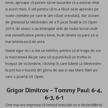
tenis, aproape că putem să ne bucurăm că a existat chiar
și acest meci. E util pentru că m-a făcut să le apreciez pe
toate celelalte pe care le-am văzut vreodată, dar ziceam
de ghinionul lui Medvedev de a fi jucat finală la US Open
2019: de atunci s-au întâmplat atât de multe lucruri mult
mai semnificative pentru lume, încât nimeni nu pare să-și
mai amintească de asta.
Nadal sigur nu i-a dat un telefon, pentru că el trage de zor
la macrameul ăla pe care să-și pună încă un trofeu la
început de octombrie, răstimp în care băieții ca Medvedev
își pot lua o bucată din gloria de așa și-așa Mare Slam pe
care o poartă US Open.
Grigor Dimitrov – Tommy Paul: 6-4,
6-3, 6-1
Cine mai are impresia că tenisul masculin nu e dezechilibrat