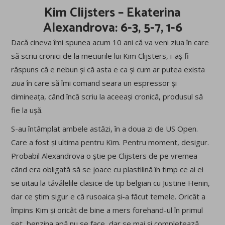
Kim Clijsters – Ekaterina
Alexandrova: 6-3, 5-7, 1-6
Dacă cineva îmi spunea acum 10 ani că va veni ziua în care
să scriu cronici de la meciurile lui Kim Clijsters, i-aș fi
răspuns că e nebun și că asta e ca și cum ar putea exista
ziua în care să îmi comand seara un espressor și
dimineața, când încă scriu la aceeași cronică, produsul să
fie la ușă.
S-au întâmplat ambele astăzi, în a doua zi de US Open.
Care a fost și ultima pentru Kim. Pentru moment, desigur.
Probabil Alexandrova o știe pe Clijsters de pe vremea
când era obligată să se joace cu plastilină în timp ce ai ei
se uitau la tăvălelile clasice de tip belgian cu Justine Henin,
dar ce știm sigur e că rusoaica și-a făcut temele. Oricât a
împins Kim și oricât de bine a mers forehand-ul în primul
set, benzina apă nu se face, dar se mai și completează