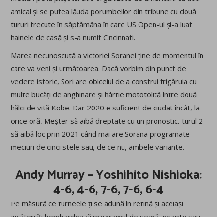
amical și se putea lăuda porumbeilor din tribune cu două
tururi trecute în săptămâna în care US Open-ul și-a luat
hainele de casă și s-a numit Cincinnati.
Marea necunoscută a victoriei Soranei ține de momentul în
care va veni și următoarea. Dacă vorbim din punct de
vedere istoric, Sori are obiceiul de a construi frigăruia cu
multe bucăți de anghinare și hârtie mototolită între două
hălci de vită Kobe. Dar 2020 e suficient de ciudat încât, la
orice oră, Meșter să aibă dreptate cu un pronostic, turul 2
să aibă loc prin 2021 când mai are Sorana programate
meciuri de cinci stele sau, de ce nu, ambele variante.
Andy Murray – Yoshihito Nishioka:
4-6, 4-6, 7-6, 7-6, 6-4
Pe măsură ce turneele ți se adună în retină și aceiași
jucători îți bombardează programul de seară, noapte sau