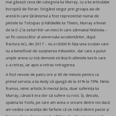
mai găsești ceva din categoria lui Murray, cu a lui articulație
încropită de fierari. Strigând singur prin groapa aia de
arenă în care țărănismul a fost reprezentat numai de
pletele lui Tsitsipas și hăhăielile lui Thiem, Murray a înviat
de la 0-2 la seturi într-un meci în care sărmanul Nishioka –
un fin cunoscător al universului accidentărilor, după
fractura ACL din 2017 – nu a răzbit în fața unui scoțian care
nu a beneficiat de susținerea tribunelor, dar care a putut
umple arena cu toți demonii strânși în ultimele luni în care
s-a retras, iar apoi a retras retragerea.
A fost nevoie de patru ore și 40 de minute pentru ca
primul serviciu a lui Andy să ajungă de la 41% la 79%. Nimic
frumos, nimic artistic în meciul ăsta, doar suferința lui
Murray, căruia îi era dor să sufere cu rost. Și, dincolo,
spaima lui Yoshi, pe care am avea-o oricare dintre noi dacă
am vedea caracatița din farfurie că se ridică dintre paste și