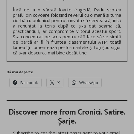
Încă de la o vârstă foarte fragedă, Radu scotea
praful din covoare folosind reverul cu o mână și turna
ciorbă cu polonicul pentru a învăța să servească, însă
a renunțat la tenis după ce și-a dat seama că,
practicându-l, ar compromite viitorul acestui sport.
S-a concentrat pe scris pentru că îl face să se simtă
de parcă ar fi în fruntea clasamentului ATP: toată
lumea îți comentează performanțele și toți știu sigur
că s-ar descurca mai bine decât tine.
Dă mai departe
Facebook
X
WhatsApp
Discover more from Cronici. Satire.
Șarje.
Subscribe to get the latest posts sent to your email.