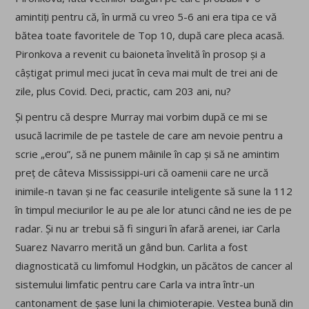
amintiți pentru că, în urmă cu vreo 5-6 ani era tipa ce vă
bătea toate favoritele de Top 10, după care pleca acasă.
Pironkova a revenit cu baioneta învelită în prosop și a
câștigat primul meci jucat în ceva mai mult de trei ani de
zile, plus Covid. Deci, practic, cam 203 ani, nu?
Și pentru că despre Murray mai vorbim după ce mi se
usucă lacrimile de pe tastele de care am nevoie pentru a
scrie „erou”, să ne punem mâinile în cap și să ne amintim
preț de câteva Mississippi-uri că oamenii care ne urcă
inimile-n tavan și ne fac ceasurile inteligente să sune la 112
în timpul meciurilor le au pe ale lor atunci când ne ies de pe
radar. Și nu ar trebui să fi singuri în afară arenei, iar Carla
Suarez Navarro merită un gând bun. Carlita a fost
diagnosticată cu limfomul Hodgkin, un păcătos de cancer al
sistemului limfatic pentru care Carla va intra într-un
cantonament de șase luni la chimioterapie. Vestea bună din