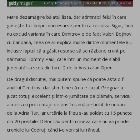
Mare dezamăgire băiatul ăsta, dar admirabil felul în care
găsește tot timpul noi resurse pentru a recidiva. Sigur, încă
nu exclud varianta în care Dimitrov e de fapt Valeri Bojinov
cu bandană, ceea ce ar explica multe dintre momentele lui,
inclusiv faptul că a găsit resurse să se răzbune crunt pe
sărmanul Tommy Paul, care într-un moment de slabă
judecată l-a scos din turul 2 de la Australian Open.
De dragul discuției, mai putem spune că poate ăsta o fi
anul lui Dimitrov, dar știm bine că nu e cazul. Gregoar a
jucat totuși excelent și într-o jumătate de plămân, serviciul
a mers cu procentaje de pus în ramă pe holul de onoare
de la Adria Tur, iar urcările la fileu s-au soldat cu 15 puncte
din 20 posibile. Deloc rău pentru cineva care nu va prinde
cronicile lui Codruț, când i-o veni și lui rândul.