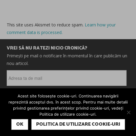
This site uses Akismet to reduce spam.
Learn how your
comment data is processed.
VREI SĂ NU RATEZI NICIO CRONICĂ?
Primești pe mail o notificare în momentul în care publicăm un
nou articol.
Adresa
ta
de
mail
Acest site folosește cookie-uri. Continuarea navigării
ABONEAZĂ-TE
reprezintă acceptul dvs. în acest scop. Pentru mai multe detalii
privind gestionarea preferințelor privind cookie-uri, vedeți
Politica de utilizare cookie-uri.
SUBSCRIBE
OK
POLITICA DE UTILIZARE COOKIE-URI
© 2026 CRONICI. SATIRE. ȘARJE. TOATE DREPTURILE
REZERVATE. CRONICI.RO ESTE UN PROIECT MESTER