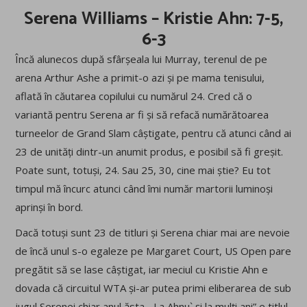
Serena Williams – Kristie Ahn: 7-5,
6-3
Încă alunecos după sfârșeala lui Murray, terenul de pe
arena Arthur Ashe a primit-o azi și pe mama tenisului,
aflată în căutarea copilului cu numărul 24. Cred că o
variantă pentru Serena ar fi și să refacă numărătoarea
turneelor de Grand Slam câștigate, pentru că atunci când ai
23 de unități dintr-un anumit produs, e posibil să fi greșit.
Poate sunt, totuși, 24. Sau 25, 30, cine mai știe? Eu tot
timpul mă încurc atunci când îmi număr martorii luminoși
aprinși în bord.
Dacă totuși sunt 23 de titluri și Serena chiar mai are nevoie
de încă unul s-o egaleze pe Margaret Court, US Open pare
pregătit să se lase câștigat, iar meciul cu Kristie Ahn e
dovada că circuitul WTA și-ar putea primi eliberarea de sub
jugul Serenei chiar anul ăsta. „La Ahnu` și la mulți ani” e titlul