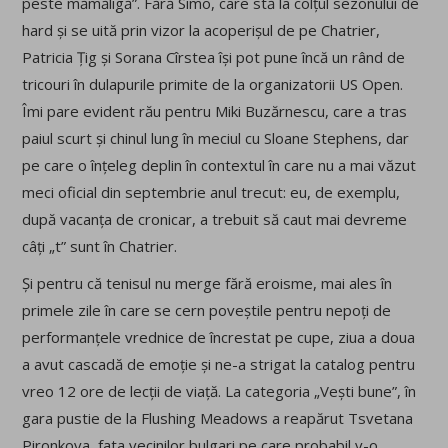
peste mămăligă”. Fără Simo, care stă la colțul sezonului de
hard și se uită prin vizor la acoperișul de pe Chatrier,
Patricia Țig și Sorana Cîrstea își pot pune încă un rând de
tricouri în dulapurile primite de la organizatorii US Open.
Îmi pare evident rău pentru Miki Buzărnescu, care a tras
paiul scurt și chinul lung în meciul cu Sloane Stephens, dar
pe care o înțeleg deplin în contextul în care nu a mai văzut
meci oficial din septembrie anul trecut: eu, de exemplu,
după vacanța de cronicar, a trebuit să caut mai devreme
câți „t” sunt în Chatrier.
Și pentru că tenisul nu merge fără eroisme, mai ales în
primele zile în care se cern poveștile pentru nepoți de
performanțele vrednice de încrestat pe cupe, ziua a doua
a avut cascadă de emoție și ne-a strigat la catalog pentru
vreo 12 ore de lecții de viață. La categoria „Vești bune”, în
gara pustie de la Flushing Meadows a reapărut Tsvetana
Pironkova, fata vecinilor bulgari pe care probabil v-o