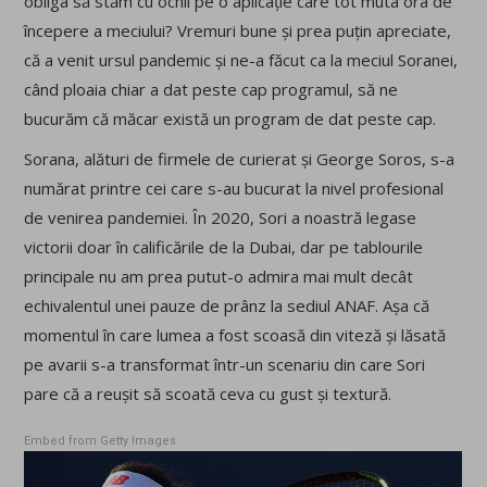
obliga să stăm cu ochii pe o aplicație care tot muta ora de
începere a meciului? Vremuri bune și prea puțin apreciate,
că a venit ursul pandemic și ne-a făcut ca la meciul Soranei,
când ploaia chiar a dat peste cap programul, să ne
bucurăm că măcar există un program de dat peste cap.
Sorana, alături de firmele de curierat și George Soros, s-a
numărat printre cei care s-au bucurat la nivel profesional
de venirea pandemiei. În 2020, Sori a noastră legase
victorii doar în calificările de la Dubai, dar pe tablourile
principale nu am prea putut-o admira mai mult decât
echivalentul unei pauze de prânz la sediul ANAF. Așa că
momentul în care lumea a fost scoasă din viteză și lăsată
pe avarii s-a transformat într-un scenariu din care Sori
pare că a reușit să scoată ceva cu gust și textură.
Embed from Getty Images