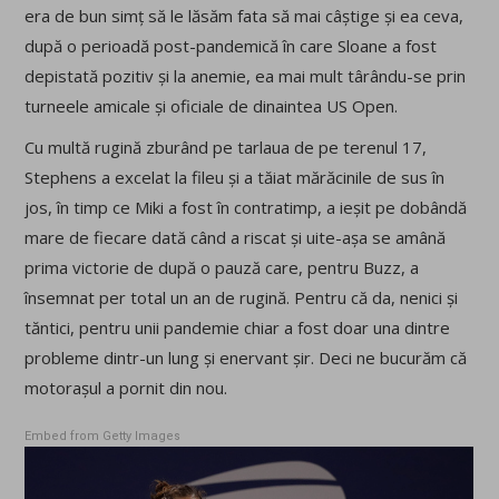
era de bun simț să le lăsăm fata să mai câștige și ea ceva,
după o perioadă post-pandemică în care Sloane a fost
depistată pozitiv și la anemie, ea mai mult târându-se prin
turneele amicale și oficiale de dinaintea US Open.
Cu multă rugină zburând pe tarlaua de pe terenul 17,
Stephens a excelat la fileu și a tăiat mărăcinile de sus în
jos, în timp ce Miki a fost în contratimp, a ieșit pe dobândă
mare de fiecare dată când a riscat și uite-așa se amână
prima victorie de după o pauză care, pentru Buzz, a
însemnat per total un an de rugină. Pentru că da, nenici și
tăntici, pentru unii pandemie chiar a fost doar una dintre
probleme dintr-un lung și enervant șir. Deci ne bucurăm că
motorașul a pornit din nou.
Embed from Getty Images