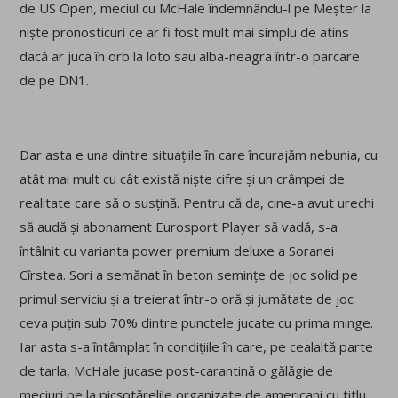
de US Open, meciul cu McHale îndemnându-l pe Meșter la
niște pronosticuri ce ar fi fost mult mai simplu de atins
dacă ar juca în orb la loto sau alba-neagra într-o parcare
de pe DN1.
Dar asta e una dintre situațiile în care încurajăm nebunia, cu
atât mai mult cu cât există niște cifre și un crâmpei de
realitate care să o susțină. Pentru că da, cine-a avut urechi
să audă și abonament Eurosport Player să vadă, s-a
întâlnit cu varianta power premium deluxe a Soranei
Cîrstea. Sori a semănat în beton semințe de joc solid pe
primul serviciu și a treierat într-o oră și jumătate de joc
ceva puțin sub 70% dintre punctele jucate cu prima minge.
Iar asta s-a întâmplat în condițiile în care, pe cealaltă parte
de tarla, McHale jucase post-carantină o gălăgie de
meciuri pe la picșotărelile organizate de americani cu titlu