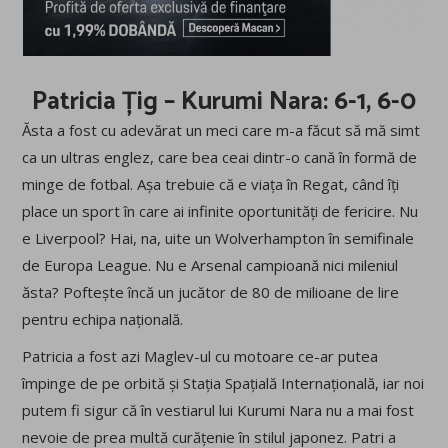
Patricia Țig – Kurumi Nara: 6-1, 6-0
Ăsta a fost cu adevărat un meci care m-a făcut să mă simt
ca un ultras englez, care bea ceai dintr-o cană în formă de
minge de fotbal. Așa trebuie că e viața în Regat, când îți
place un sport în care ai infinite oportunități de fericire. Nu
e Liverpool? Hai, na, uite un Wolverhampton în semifinale
de Europa League. Nu e Arsenal campioană nici mileniul
ăsta? Poftește încă un jucător de 80 de milioane de lire
pentru echipa națională.
Patricia a fost azi Maglev-ul cu motoare ce-ar putea
împinge de pe orbită și Stația Spațială Internațională, iar noi
putem fi sigur că în vestiarul lui Kurumi Nara nu a mai fost
nevoie de prea multă curățenie în stilul japonez. Patri a